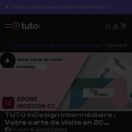
-10% sur votre commande avec le code PROMO10
C
Recher
USE
Pa
Tous les tutos
Graphisme & Print
InDesign
InDesign Inte
Play
TUTO InDesign Intermédiaire :
Votre carte de visite en 20
minutes
Un cours de
Jérome Pomonti