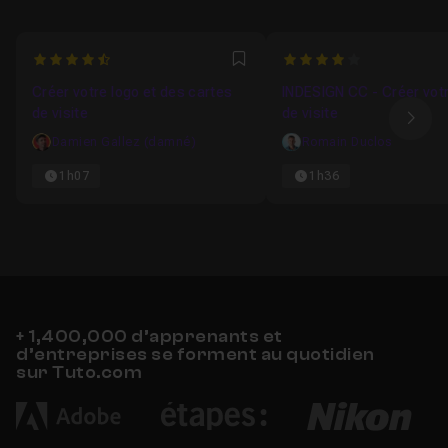
4.7916666666667
4
Favori
Créer votre logo et des cartes
INDESIGN CC - Créer vot
de visite
de visite
Ima
Damien Gallez (damné)
Romain Duclos
1h07
1h36
+ 1,400,000 d’apprenants et
d’entreprises se forment au quotidien
sur Tuto.com