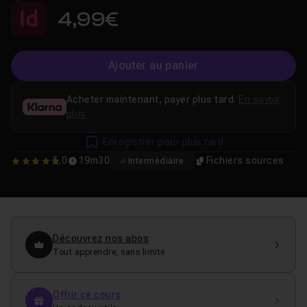
4,99€
Ajouter au panier
Acheter maintenant, payer plus tard.
En savoir
plus
Enregistrer pour plus tard
5,0
19m30
Fichiers sources
Intermédiaire
5
Découvrez nos abos
Tout apprendre, sans limite
Offrir ce cours