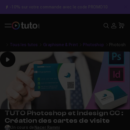
-10% sur votre commande avec le code PROMO10
C
Recher
USE
Pa
Tous les tutos
Graphisme & Print
Photoshop
Photoshop 
Play
TUTO Photoshop et Indesign CC :
Création des cartes de visite
Un cours de
Nacer Rammi