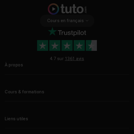
Cours en français
4.7 sur
1361 avis
À propos
Qui sommes-nous ?
Le blog
Cours & formations
Tous les tutos
Formations éligibles CPF
Liens utiles
Formations certifiantes
Formations IA
Entreprises