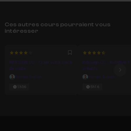
Ces autres cours pourraient vous
intéresser
4
4.5
Favori
INDESIGN CC - Créer votre carte
Indesign CC - Initiation +
de visite
créatifs
Ima
Romain Duclos
Romain Duclos
1h36
5h16