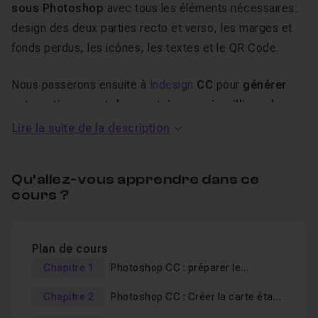
sous Photoshop
avec tous les éléments nécessaires:
design des deux parties recto et verso, les marges et
fonds perdus, les icônes, les textes et le QR Code.
Nous passerons ensuite à
Indesign
CC
pour
générer
automatiquement des centaines, voir milliers des
cartes
, basées sur le modèle créé dans Photoshop.
Lire la suite de la description
Cette technique sera comparable au
publipostage sous
Microsoft Word
. Nous verrons donc comment générer
Qu’allez-vous apprendre dans ce
automatiquement les QR Codes et comment insérer des
cours ?
photos dynamiquement !
Vous allez découvrir l'interface des deux logiciels, créer
Plan de cours
et personnaliser les espaces de travail, et un ensemble
Chapitre 1
Photoshop CC : préparer le
de raccourcis clavier qui vont vous faire
gagner le
document
Chapitre 2
Photoshop CC : Créer la carte étape
temps
et être
efficace
.
par étape