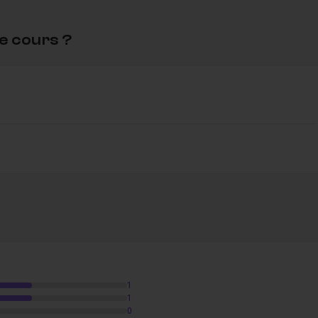
e cours ?
1
1
0