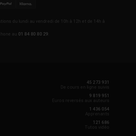
tions du lundi au vendredi de 10h à 12h et de 14h à
phone au
01 84 80 80 29
.
45 273 931
De cours en ligne suivis
9 819 951
Euros reversés aux auteurs
1 436 054
Apprenants
121 686
Tutos vidéo