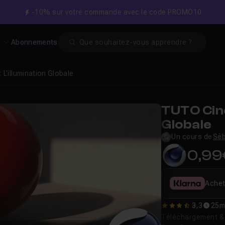
-10% sur votre commande avec le code PROMO10
Search
s
Abonnements
 L'illumination Globale
TUTO Cine
Globale
Un cours de
Séb
0,99
Achet
3,3
25m
3.3333333333333
Téléchargement & v