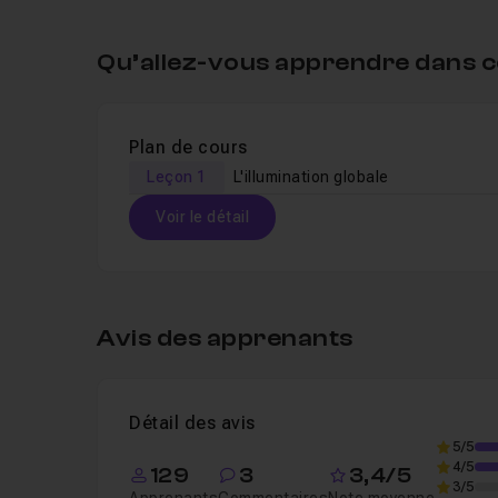
Qu’allez-vous apprendre dans c
Plan de cours
Leçon 1
L'illumination globale
Voir le détail
Table des matières
Avis des apprenants
Leçon 1
L'illumination globale
25m06
Détail des avis
5/5
4/5
129
3
3,4/5
3/5
Apprenants
Commentaires
Note moyenne