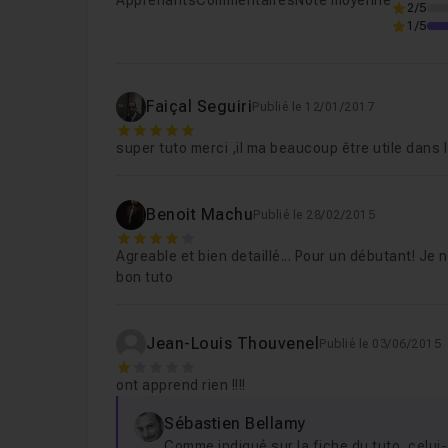
2/5
1/5
Faiçal Seguiri
Publié le 12/01/2017
5
super tuto merci ,il ma beaucoup être utile dans
Benoit Machu
Publié le 28/02/2015
4
Agreable et bien detaillé... Pour un débutant! J
bon tuto
Jean-Louis Thouvenel
Publié le 03/06/2015
1
ont apprend rien !!!!
Sébastien Bellamy
Comme indiqué sur la fiche du tuto, celui-