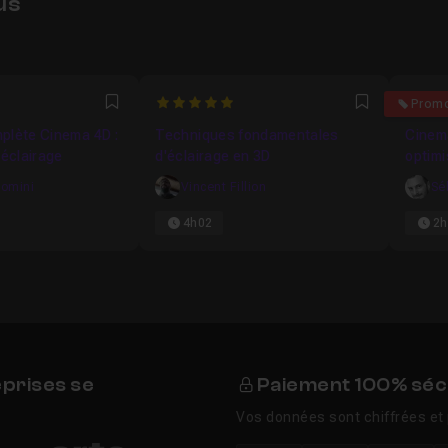
us
5
4.083
Prom
Favori
Favori
plète Cinema 4D :
Techniques fondamentales
Cinem
'éclairage
d'éclairage en 3D
optimi
domini
Vincent Fillion
Sé
4h02
2h
eprises se
Paiement 100% séc
Vos données sont chiffrées et 