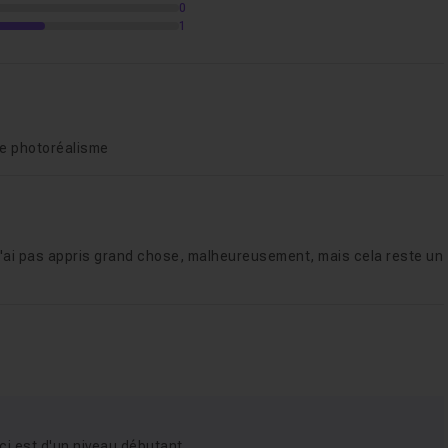
0
1
 le photoréalisme
e n'ai pas appris grand chose, malheureusement, mais cela reste un
ci est d'un niveau débutant.