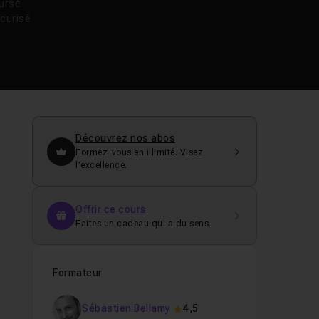
oursé
curisé
Découvrez nos abos
Formez-vous en illimité. Visez
l’excellence.
Offrir ce cours
Faites un cadeau qui a du sens.
Formateur
Sébastien Bellamy
4,5