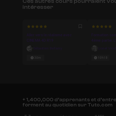
Ces autres cours pourraient vo
intéresser
5
5
Favori
Aller vers le réalisme avec
Formation com
CINEMA 4D R19
4ème partie. L
Sébastien Bellamy
Lionel Vici
30m
10h18
+ 1,400,000 d’apprenants et d’entr
forment au quotidien sur Tuto.com