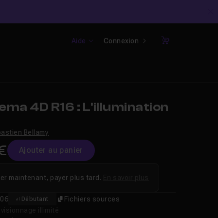
C
Aide
Connexion
Panier
ma 4D R16 : L'illumination
astien Bellamy
€
Ajouter au panier
er maintenant, payer plus tard.
En savoir plus
06
Fichiers sources
Débutant
isionnage illimité