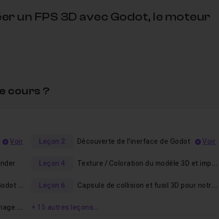
er un FPS 3D avec Godot, le moteur
tapes de la création d'un jeu :
e cours ?
Voir
Leçon 2
Découverte de l'inerface de Godot
Voir
ender
Leçon 4
Texture / Coloration du modèle 3D et importation dans Godot Game Engine
Mise en place de l'éclairage sous Godot Engine
Leçon 6
Capsule de collision et fusil 3D pour notre FPS
Configuration du regard du personnage FPS avec la souris
+ 15 autres leçons…