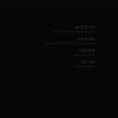
45 272 113
De cours en ligne suivis
9 819 355
Euros reversés aux auteurs
1 435 914
Apprenants
121 729
Tutos vidéo