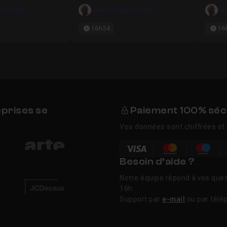
pe Parein
Jean Philippe Parein
Je
Blender
19m24
16h34
16
Création des articulations
13m59
 et export du modèle 3D
19m
eprises se
Paiement 100% séc
dot
11m23
Vos données sont chiffrées et 
jectiles
11m35
Besoin d’aide ?
Notre équipe répond à vos ques
16h.
u monstre
12m57
Support par
e-mail
ou par télé