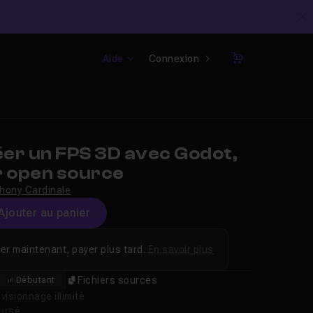
C
Aide
Connexion
Panier
er un FPS 3D avec Godot,
r open source
hony Cardinale
Ajouter au panier
er maintenant, payer plus tard.
En savoir plus
Fichiers sources
Débutant
isionnage illimité
oursé