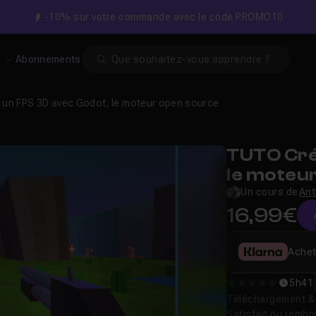
-10% sur votre commande avec le code PROMO10
Search
s
Abonnements
 un FPS 3D avec Godot, le moteur open source
TUTO Cré
le moteu
Un cours de
Ant
16,99€
Achet
5h41
0
Téléchargement & v
Satisfait ou remb