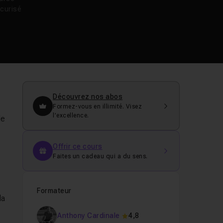
curisé
Découvrez nos abos
Formez-vous en illimité. Visez
l’excellence.
le
Offrir ce cours
Faites un cadeau qui a du sens.
Formateur
la
Anthony Cardinale
4,8