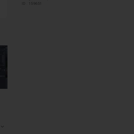
ID : 159651
mages suivantes
Voir la réponse