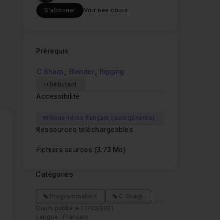
S'abonner
Voir ses cours
Prérequis
,
,
C Sharp
Blender
Rigging
Débutant
Accessibilité
Sous-titres français (autogénérés)
Ressources téléchargeables
Fichiers sources
(3.73 Mo)
Catégories
Programmation
C Sharp
Cours publié le 11/03/2021
Langue : Français