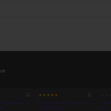
ur notre FPS
19m57
nage FPS avec la souris
40m43
e au clavier
26m44
nage
04m36
us
#
15m44
5
0
Favori
Favori
10m20
 De l'Animation 3D
Unity : créer un FPS (jeu de tir) -
Format
déo
Guide Complet
en 2D 