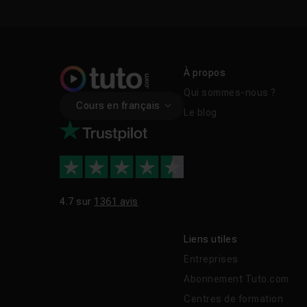
Leçon 18
Script d'attaque du monstre
11
Leçon 19
Ajout du score et du son au jeu
À propos
Qui sommes-nous ?
Leçon 20
Création d'une interface utilisateu
Cours en français
Le blog
Leçon 21
Création d'un système de medikit p
Leçon 22
Compilation du projet et conclusio
4.7 sur
1361 avis
Liens utiles
Entreprises
Abonnement Tuto.com
Centres de formation