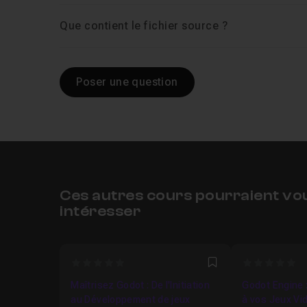
Que contient le fichier source ?
Leçon 6
Capsule de collision et fusil 3D po
Poser une question
Leçon 7
Configuration du regard du person
Leçon 8
Code de déplacement du personnag
Leçon 9
Programmation du saut du person
Ces autres cours pourraient vo
intéresser
Leçon 10
L'instanciation sous Godot avec C
0
0
Favori
Leçon 11
Script de tir du personnage FPS
Maîtrisez Godot : De l'Initiation
Godot Engine :
au Développement de jeux
à vos Jeux Vi