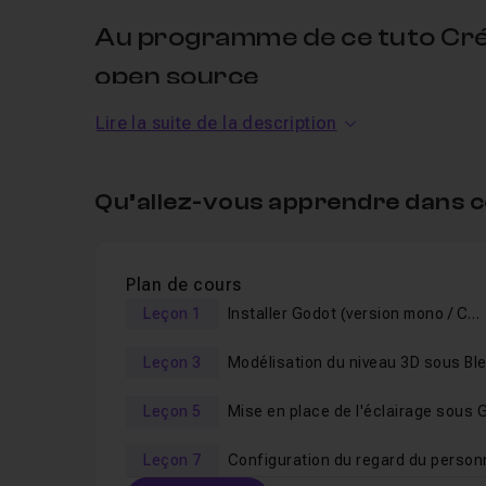
Au programme de ce tuto Cré
open source
Lire la suite de la description
Dans ce
cours
nous allons découvrir toutes les é
Installation des outils de développement,
Qu’allez-vous apprendre dans c
Modélisation 3D des éléments (avec
Blender
)
Textures et lumières,
Plan de cours
Création du personnage principal,
Leçon 1
Installer Godot (version mono / C#) et les outils de développement
Création d'un ennemi,
Leçon 3
Modélisation du niveau 3D sous Bl
Programmation des différents scripts,
Création d'une interface,
Leçon 5
IA et animations,
Leçon 7
Objets interactifs et détails,