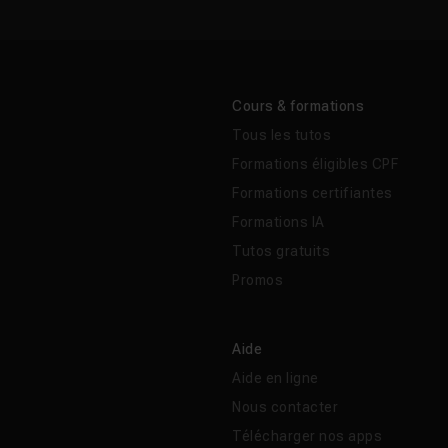
m30
12m23
Cours & formations
Tous les tutos
r (HUD) pour notre jeu
10m09
Formations éligibles CPF
Formations certifiantes
our se soigner
16m32
Formations IA
Tutos gratuits
Promos
n
11m30
Aide
Aide en ligne
Nous contacter
Télécharger nos apps