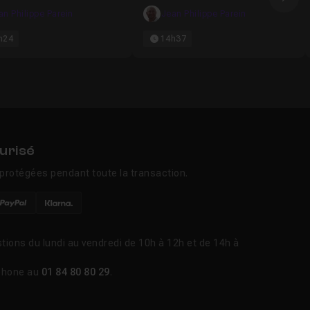
Ima
Jeux
an Philippe Parein
Jean Philippe Parein
h24
14h37
urisé
protégées pendant toute la transaction.
tions du lundi au vendredi de 10h à 12h et de 14h à
phone au
01 84 80 80 29
.