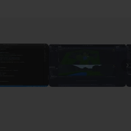
r répondre à vos éventuelles questions sur ce cours.
et vous permettra de
valider les connaissances
théoriques
 et les outils de développement
12m10
Voir
18m31
Voir
I
ender
13m45
 et importation dans Godot Game Engine
14m03
Godot Engine
14m30