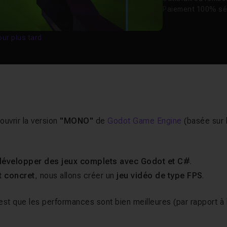
Paiement 100% sé
our plus tard
uvrir la version
"MONO"
de
Godot Game Engine
(basée sur 
développer des jeux complets avec Godot et C#
.
t concret
, nous allons créer un
jeu vidéo de type FPS
.
st que les performances sont bien meilleures (par rapport à 