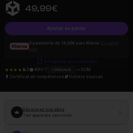
49,99€
Ajouter au panier
3 paiements de 16,66€ avec Klarna.
En savoir
plus
Enregistrer pour plus tard
5,0
40h17
QCM
Débutant
5
Certificat de compétences
Fichiers sources
Découvrez nos abos
Tout apprendre, sans limite