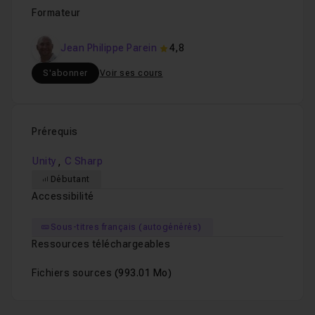
Chapitre 19 : Périphérique mobile : classe Input, capte
Formateur
Jean Philippe Parein
4,8
S'abonner
Voir ses cours
Prérequis
,
Unity
C Sharp
Débutant
Accessibilité
Sous-titres français (autogénérés)
Ressources téléchargeables
Fichiers sources
(993.01 Mo)