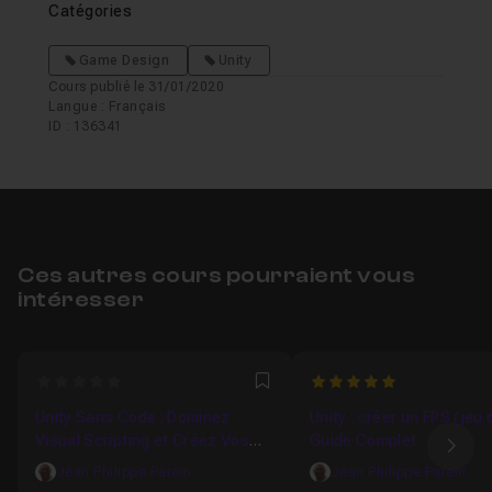
Catégories
Game Design
Unity
Cours publié le 31/01/2020
Langue : Français
ID : 136341
Ces autres cours pourraient vous
intéresser
0
5
Favori
Unity Sans Code : Dominez
Unity : créer un FPS (jeu d
Visual Scripting et Créez Vos
Guide Complet
Ima
Jeux
Jean Philippe Parein
Jean Philippe Parein