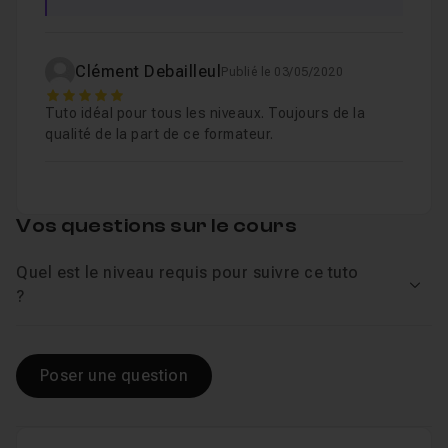
Chapitre 13 : Unity et la 2D , l'animation de personna
Clément Debailleul
Publié le 03/05/2020
5
Tuto idéal pour tous les niveaux. Toujours de la
Chapitre 14 : Level Design 2D
1h14
qualité de la part de ce formateur.
Chapitre 15 : La Physique en 2D
1h51
Vos questions sur le cours
Chapitre 16 : Atelier Pratique : Jeu de plateforme 2D
Quel est le niveau requis pour suivre ce tuto
Voir
?
Chapitre 17 : User Interface (Interface Utilisateur)
2
Poser une question
Chapitre 18 : Atelier Pratique : Tic Tac Toe (UI)
1h28