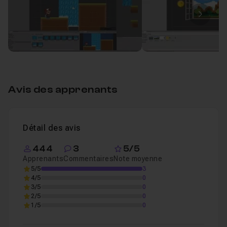
Les différentes versions d' Unity
Leçon 1
Le moteur de jeu
Unity3D
Image
Installation d' Unity 2018 en détails
Leçon 2
Vous apprendrez à utiliser ces deux technologies
Unity Hub
Leçon 3
conjointement ou séparément
pas à pas
.
Optionnel : Installation sous Linux (Version Pre
Leçon 4
Vous disposerez des
ressources
(Projet
Leçon 5
Premier Lancement d'Unity
Voir
complet, modèles 3D, sons, etc...) afin de suivre ce
Avis des apprenants
cours le plus facilement possible et pourquoi pas, les
Chapitre 2 : Découverte de l'interface et des Fenêtre
réutiliser dans
votre propre projet ?
Détail des avis
N'attendez plus et suivez ce cours !
Chapitre 3 : Les Composants de Base d' UNITY
444
3
5/5
42m2
C'est parti !
Apprenants
Commentaires
Note moyenne
5/5
3
4/5
0
Chapitre 4 : Les Fondamentaux d' Unity
2h08
3/5
0
2/5
0
1/5
0
Chapitre 5 : Apprentissage du C#
3h13