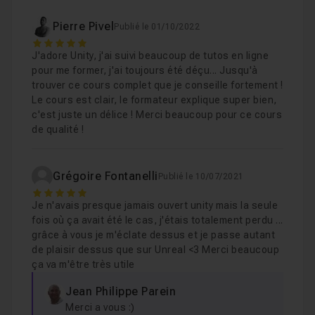
Pierre Pivel
Publié le 01/10/2022
Chapitre 6 : Atelier pratique : Réalisation de notre pr
5
J'adore Unity, j'ai suivi beaucoup de tutos en ligne
pour me former, j'ai toujours été déçu... Jusqu'à
Chapitre 7 : L'animation de personnage 3D dans Unit
trouver ce cours complet que je conseille fortement !
Le cours est clair, le formateur explique super bien,
c'est juste un délice ! Merci beaucoup pour ce cours
Chapitre 8 : IA - Intelligence artificielle de personna
de qualité !
Chapitre 9 : Atelier Pratique : Claire School (Jeu)
4h
Grégoire Fontanelli
Publié le 10/07/2021
5
Je n'avais presque jamais ouvert unity mais la seule
Chapitre 10 : Création d'un projet pour plateforme m
fois où ça avait été le cas, j'étais totalement perdu ...
grâce à vous je m'éclate dessus et je passe autant
de plaisir dessus que sur Unreal <3 Merci beaucoup
Chapitre 11 : Compilation du projet pour exécution d
ça va m'être très utile
Jean Philippe Parein
Chapitre 12 : Compilation pour les autres plateforme
Merci a vous :)