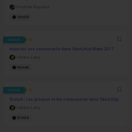
Timothée Meyrieux
18m08
4.9090909090909
Gratuit
Favo
Importez vos composants dans SketchUp Make 2017
Frédéric Lamy
06m46
4.9047619047619
Gratuit
Favo
Gratuit : Les groupes et les composants dans SketchUp
Frédéric Lamy
51m06