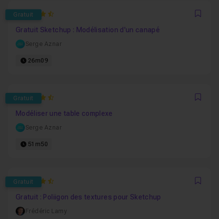
4.6666666666667
Gratuit
Favo
Gratuit Sketchup : Modélisation d'un canapé
Serge Aznar
26m09
4.625
Gratuit
Favo
Modéliser une table complexe
Serge Aznar
51m50
4.5
Gratuit
Favo
Gratuit : Poliigon des textures pour Sketchup
Frédéric Lamy