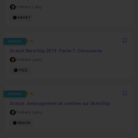
Frédéric Lamy
04m57
4.8245614035088
Gratuit
Favo
Gratuit SketchUp 2019 : Partie 1 : Découverte
Frédéric Lamy
1h22
4.8947368421053
Gratuit
Favo
Gratuit : Aménagement de combles sur SketchUp
Frédéric Lamy
56m35