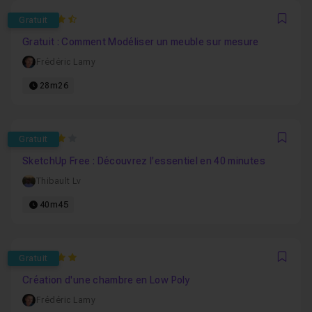
4.6944444444444
Gratuit
Favo
Gratuit : Comment Modéliser un meuble sur mesure
Frédéric Lamy
28m26
4
Gratuit
Favo
SketchUp Free : Découvrez l'essentiel en 40 minutes
Thibault Lv
40m45
5
Gratuit
Favo
Création d'une chambre en Low Poly
Frédéric Lamy