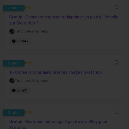
4.7777777777778
Gratuit
Favo
Gratuit : Comment exporter et imprimer un plan à l'échelle
sur SketchUp ?
Timothée Meyrieux
08m47
4.8846153846154
Gratuit
Favo
16 Conseils pour améliorer tes images Sketchup
Timothée Meyrieux
37m31
5
Gratuit
Favo
Gratuit : Maîtriser l'éclairage 3 points sur VRay pour
SketchUp