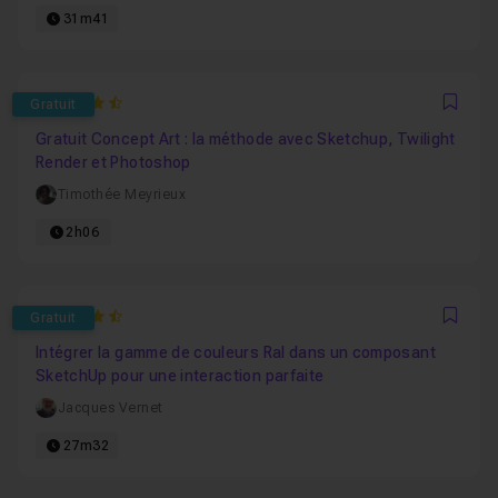
31m41
4.9090909090909
Gratuit
Favo
Gratuit Concept Art : la méthode avec Sketchup, Twilight
Render et Photoshop
Timothée Meyrieux
2h06
4.8
Gratuit
Favo
Intégrer la gamme de couleurs Ral dans un composant
SketchUp pour une interaction parfaite
Jacques Vernet
27m32