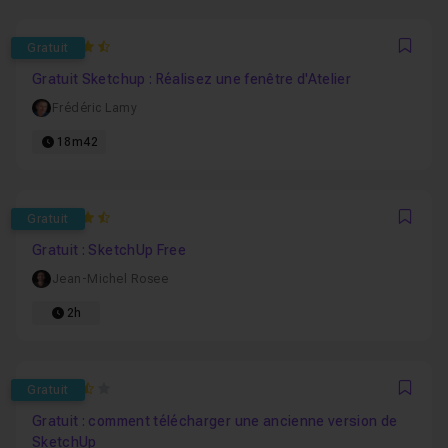
4.92
Gratuit
Favo
Gratuit Sketchup : Réalisez une fenêtre d'Atelier
Frédéric Lamy
18m42
4.9166666666667
Gratuit
Favo
Gratuit : SketchUp Free
Jean-Michel Rosee
2h
3.76
Gratuit
Favo
Gratuit : comment télécharger une ancienne version de
SketchUp