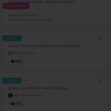
Formation SkecthUp - Design d'Intérieur
Éligible CPF
67h
Mentor individuel
Certification professionnelle
4.8125
Gratuit
Favo
Gratuit : Dessiner sa maison avec SketchUp
Denis Bolomier
4h26
5
Gratuit
Favo
Gratuit : SketchUp Free et D5 Render
Jean-Michel Rosee
1h53