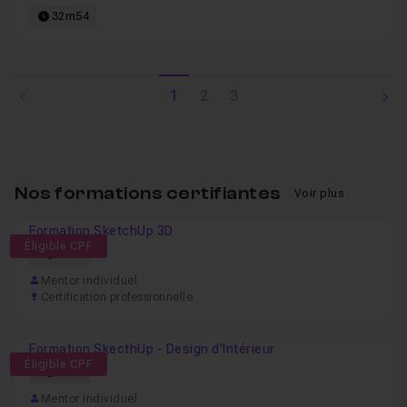
32m54
1
2
3
Nos formations certifiantes
Voir plus
Formation SketchUp 3D
Éligible CPF
29h
Mentor individuel
Certification professionnelle
Formation SkecthUp - Design d'Intérieur
Éligible CPF
67h
Mentor individuel