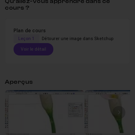
Qu’allez-vous apprendre dans ce
cours ?
Plan de cours
Leçon 1
Détourer une image dans Sketchup
Voir le détail
Table des matières
Aperçus
Détourer une image dans Sketchup
07m41
Leçon 1
Image