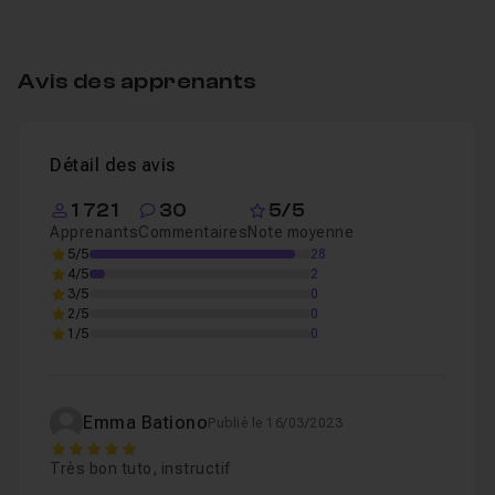
Avis des apprenants
Détail des avis
1 721
30
5/5
Apprenants
Commentaires
Note moyenne
5/5
28
4/5
2
3/5
0
2/5
0
1/5
0
Emma Bationo
Publié le 16/03/2023
5
Très bon tuto, instructif