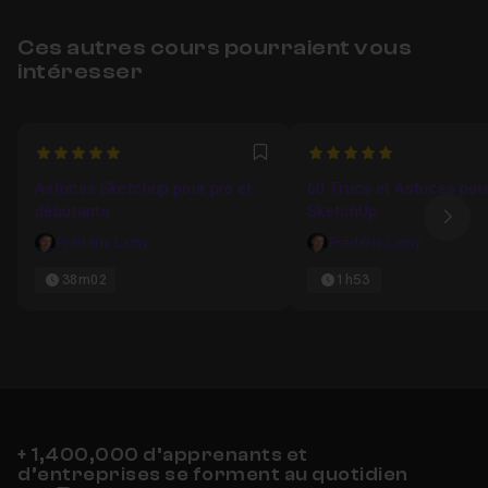
Ces autres cours pourraient vous
intéresser
5
5
Favori
Astuces Sketchup pour pro et
60 Trucs et Astuces pou
débutants
SketchUp
Ima
Frédéric Lamy
Frédéric Lamy
38m02
1h53
+ 1,400,000 d’apprenants et
d’entreprises se forment au quotidien