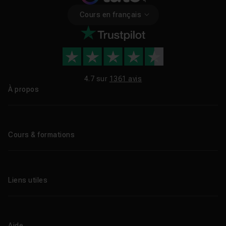
Cours en français
4.7 sur
1361 avis
À propos
Qui sommes-nous ?
Le blog
Cours & formations
Tous les tutos
Formations éligibles CPF
Liens utiles
Formations certifiantes
Formations IA
Entreprises
Tutos gratuits
Abonnement Tuto.com
Aide