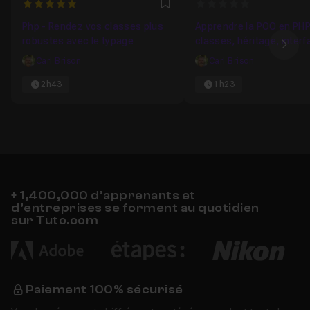
5
0
Favori
Php - Rendez vos classes plus
Apprendre la POO en PHP
robustes avec le typage
classes, héritage, interf
Ima
encapsulation
Carl Brison
Carl Brison
2h43
1h23
+ 1,400,000 d’apprenants et
d’entreprises se forment au quotidien
sur Tuto.com
Paiement 100% sécurisé