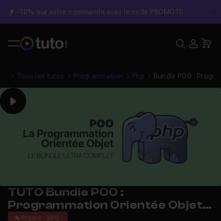
-10% sur votre commande avec le code PROMO10
C
Recher
USE
Pa
Tous les tutos
Programmation
Php
Bundle POO : Progra
Play
TUTO Bundle POO :
Programmation Orientée Objet
en PHP
Promo -30%