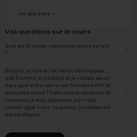
Cours 7
1h27
Voir plus d'avis
#7 La POO en PHP : Révision
Vos questions sur le cours
Cours 8
1h16
#8 La POO en PHP : Les plus
Quel est le niveau requis pour suivre ce tuto
Voir
?
Cours 9
2h53
Bonjour, je suis en formation développeur
#9 La POO en PHP : Exercices de validation des a
web frontend et backend et je voulais savoir
dans quel ordre suivre une formation PHP et
lesquelles suivre ? Dans mon programme de
Voir
formation je dois apprendre php + php
orienté objet + mvc +s ymfony Cordialement
Batiste Blactot