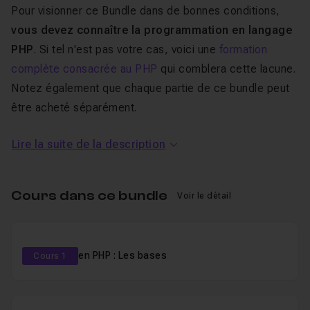
Pour visionner ce Bundle dans de bonnes conditions,
vous devez connaître la programmation en langage
PHP
. Si tel n'est pas votre cas, voici une
formation
complète consacrée au PHP
qui comblera cette lacune.
Notez également que chaque partie de ce bundle peut
être acheté séparément.
Lire la suite de la description
Au programme de ce Bundle sur la
POO
en
PHP
:
Cours dans ce bundle
Voir le détail
Voici les notions qui seront abordées tout au long de
cette
formation vidéo en ligne
.
#1 La POO en PHP : Les bases
Cours 1
Les Bases de la POO
Nous allons passer deux heures pour comprendre les