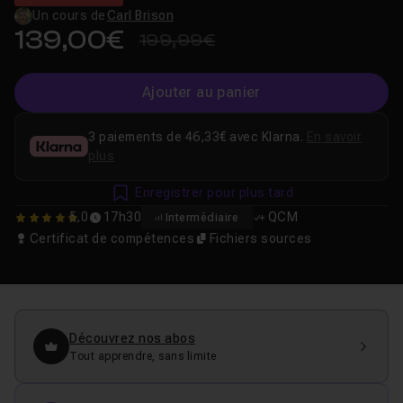
Un cours de
Carl Brison
139,00€
199,99€
Ajouter au panier
3 paiements de 46,33€ avec Klarna.
En savoir
plus
Enregistrer pour plus tard
5,0
17h30
QCM
Intermédiaire
5
Certificat de compétences
Fichiers sources
Découvrez nos abos
Tout apprendre, sans limite