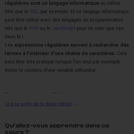
régulières sont un langage informatique
au même
titre que le
SQL
par exemple. Et ce langage informatique
peut être utilisé avec des langages de programmation
tels que le
PHP
ou le
JavaScript
pour ne citer que ces
deux là !
Les
expressions régulières servent à rechercher des
termes à l'intérieur d'une chaîne de caractères.
Cela
peut être très pratique lorsque l'on veut par exemple
traiter le contenu d'une variable utilisateur.
Dans ce tuto Débuter avec les
Lire la suite de la description
expressions régulières
Dans ce
tuto dédié aux expressions régulières
, je
Qu’allez-vous apprendre dans ce
vais vous apprendre les
bases
de ce langage afin de
cours ?