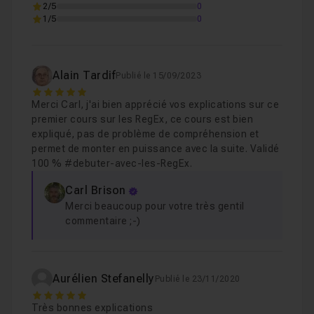
2/5
0
1/5
0
Chapitre 6 : Consolidation des nouveaux acquis
21
Alain Tardif
Publié le 15/09/2023
5
Merci Carl, j'ai bien apprécié vos explications sur ce
premier cours sur les RegEx, ce cours est bien
expliqué, pas de problème de compréhension et
permet de monter en puissance avec la suite. Validé
100 % #debuter-avec-les-RegEx.
Carl Brison
Merci beaucoup pour votre très gentil
commentaire ;-)
Aurélien Stefanelly
Publié le 23/11/2020
5
Très bonnes explications