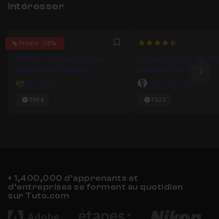
intéresser
5
4.5
Promo -28%
Favori
Bundle : Tout savoir sur les
Les expressions réguliè
expressions régulières !
appliquées en PHP
Ima
Carl Brison
Hakim Ait Tayeb
3h04
1h23
+ 1,400,000 d’apprenants et
d’entreprises se forment au quotidien
sur Tuto.com