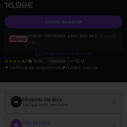
16,99€
Ajouter au panier
Acheter maintenant, payer plus tard.
En savoir
plus
Enregistrer pour plus tard
4,7
1h36
QCM
Débutant
4.6666666666667
Certificat de compétences
Fichiers sources
Découvrez nos abos
Tout apprendre, sans limite
Offrir ce cours