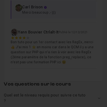
Carl Brison
Merci beaucoup ;-)))
Yann Bouvier Ctrlalt-It
Publié le 12/12/2021
4
Bon tuto pour un 1er contact avec les RegEx, merci
👍 J'ai mis 1 ⭐ en moins car dans le QCM il y a une
question sur PHP qui n'a rien à voir avec les RegEx
(2ème paramètre de la fonction preg_replace), ce
n'est pas une formation PHP ici 😉
Vos questions sur le cours
Quel est le niveau requis pour suivre ce tuto
Voir
?