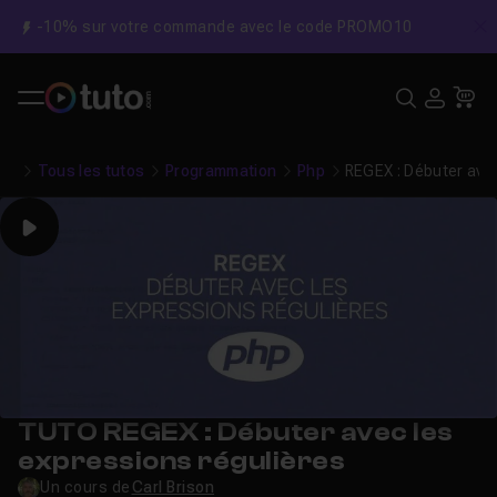
-10% sur votre commande avec le code PROMO10
C
Recher
USE
Pa
Tous les tutos
Programmation
Php
REGEX : Débuter ave
Play
TUTO REGEX : Débuter avec les
expressions régulières
Un cours de
Carl Brison