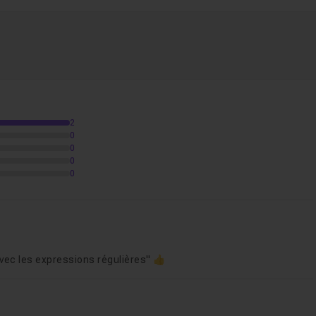
ns à la volée grâce aux expressions régulières
!
 utilisés dans les différents exemples de ce tuto.
r répondre à vos questions.
2
 connaissances en REGEX.
0
0
0
0
tacaractères
10m40
vec les expressions régulières" 👍