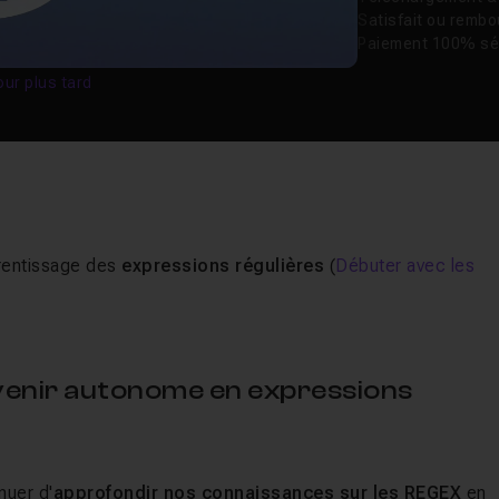
Satisfait ou remb
Paiement 100% sé
our plus tard
prentissage des
expressions régulières
(
Débuter avec les
enir autonome en expressions
nuer d'
approfondir nos connaissances sur les REGEX
en