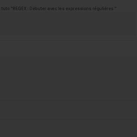
 acquis
52m58
 tuto "REGEX : Débuter avec les expressions régulières "