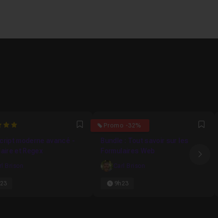
4.9230769230769
Promo -32%
Favori
Fav
cript moderne avancé -
Bundle : Tout savoir sur les
aire et Regex
Formulaires Web
Ima
rl Brison
Carl Brison
23
9h23