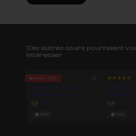
Ces autres cours pourraient vo
intéresser
5
4.666666666
Promo -28%
Favori
Bundle : Tout savoir sur les
REGEX : Début
expressions régulières !
expressions r
Carl Brison
Carl Brison
3h04
1h36