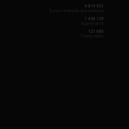
9 819 951
Euros reversés aux auteurs
1 436 139
Apprenants
121 685
Tutos vidéo