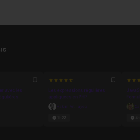
us
6667
4.5
5
Favori
Favori
er avec les
Les expressions régulières
JavaS
égulières
appliquées en PHP
Formul
Hakim Ait Tayeb
Ca
1h23
4h