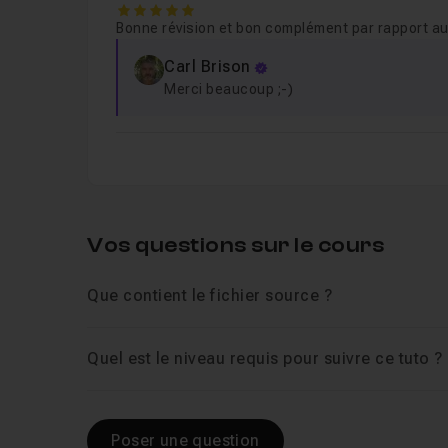
Chapitre 5 : Consolidation et validation des
5
Bonne révision et bon complément par rapport au
Carl Brison
Merci beaucoup ;-)
Vos questions sur le cours
Que contient le fichier source ?
Quel est le niveau requis pour suivre ce tuto ?
Poser une question