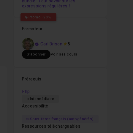
Bundle : Tout savoir sur les
expressions régulières !
Promo -28%
Formateur
Carl Brison
5
S'abonner
Voir ses cours
r
Prérequis
Php
Intermédiaire
Accessibilité
Sous-titres français (autogénérés)
Ressources téléchargeables