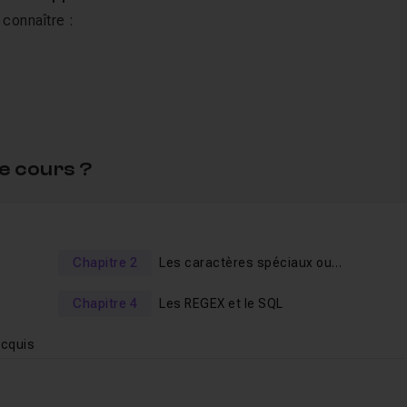
 connaître :
e cours ?
n expressions régulières vont vous permettre de pouvoir
 dans une chaîne de caractères.
reuses applications afin de vous aider à bien vous familiarise
Chapitre 2
Les caractères spéciaux ou
ôler la présence :
métacaractères
Chapitre 4
Les REGEX et le SQL
acquis