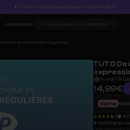
-10% sur votre commande avec le code PROMO10
Search
s
Abonnements
utonome en expressions régulières
TUTO Dev
expressi
Un cours de
Car
14,99€
Achet
5,0
1h2
5
Certificat de 
Téléchargement & v