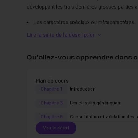
développant les trois dernières grosses parties à
Les caractères spéciaux ou métacaractères
Les classes génériques
Lire la suite de la description
Les REGEX et le
SQL
Qu’allez-vous apprendre dans c
A la suite de ces chapitres, vos connaissances e
rechercher avec précision ce que vous souhaitez
Plan de cours
D'ailleurs, nous allons voir ensemble de très nomb
Chapitre 1
Introduction
avec ce langage. Nous allons voir comment contr
Chapitre 3
Les classes génériques
d'un code postal
d'un pseudo
Chapitre 5
Consolidation et validation des 
d'un email
Voir le détail
d'une URL