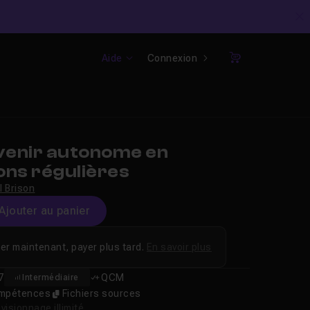
C
Aide
Connexion
Panier
enir autonome en
ons régulières
l Brison
Ajouter au panier
er maintenant, payer plus tard.
En savoir plus
7
QCM
Intermédiaire
compétences
Fichiers sources
isionnage illimité