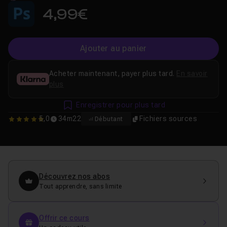
4,99€
Ajouter au panier
Acheter maintenant, payer plus tard.
En savoir
plus
Enregistrer pour plus tard
5,0
34m22
Fichiers sources
Débutant
5
Découvrez nos abos
Tout apprendre, sans limite
Offrir ce cours