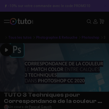
-10% sur votre commande avec le code PROMO10
C
Recher
USE
Pa
Tous les tutos
Photographie & Retouche
Photoshop
3 
Play
TUTO 3 Techniques pour
Correspondance de la couleur ou
Match Color avec Photoshop
Un cours de
Pascal Gauch