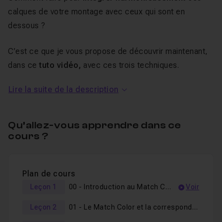
calques de votre montage avec ceux qui sont en
dessous ?
C’est ce que je vous propose de découvrir maintenant,
dans ce
tuto vidéo,
avec ces trois techniques.
Lire la suite de la description
Dans ce projet, nous aborderons les
points suivants :
Qu’allez-vous apprendre dans ce
Réglages d’une image,
cours ?
Création de calques de réglage ou de remplissage,
Utilisation des courbes (techniques avancées),
Plan de cours
Application des modes de fusion comme aide
Leçon 1
00 - Introduction au Match Color
Voir
technique à la réalisation,
Interprétation de la luminance au travers des
Leçon 2
01 - Le Match Color et la correspondance de la couleur
couleurs,