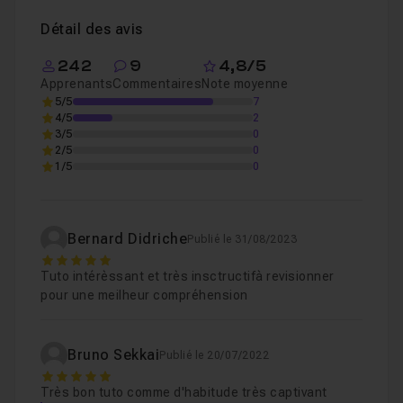
Détail des avis
242
9
4,8/5
Apprenants
Commentaires
Note moyenne
5/5
7
4/5
2
3/5
0
2/5
0
1/5
0
Bernard Didriche
Publié le 31/08/2023
5
Tuto intérèssant et très insctructifà revisionner
pour une meilheur compréhension
Bruno Sekkai
Publié le 20/07/2022
5
Très bon tuto comme d'habitude très captivant