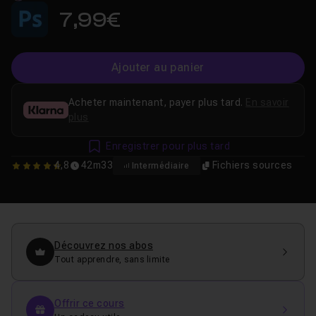
7,99€
Ajouter au panier
Acheter maintenant, payer plus tard.
En savoir
plus
Enregistrer pour plus tard
4,8
42m33
Fichiers sources
Intermédiaire
4.7777777777778
Découvrez nos abos
Tout apprendre, sans limite
Offrir ce cours