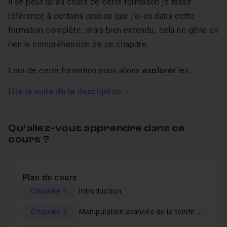
Il se peut qu’au cours de cette formation je fasse
référence à certains propos que j'ai eu dans cette
formation complète, mais bien entendu, cela ne gêne en
rien la compréhension de ce chapitre.
Lors de cette formation nous allons
explorer
les
calques de réglage teinte et saturation
travailler avec
Lire la suite de la description
la
bichromie
afin de
coloriser nos images
.
Nous irons un petit peu plus avant avec la
vibrance
et
Qu’allez-vous apprendre dans ce
cours ?
jouer avec la
luminance en mode de
fusion
des
couleurs.
Plan de cours
Cette formation est d’un
niveau intermédiaire
, c'est-à-
Chapitre 1
Introduction
dire que vous devez déjà connaître
Photoshop
, être à
l'aise avec les calques et les notions qui leur sont
Chapitre 2
Manipulation avancée de la teinte et
rattachées.
de la saturation