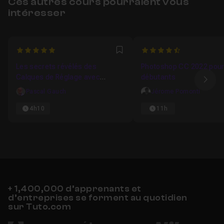
Ces autres cours pourraient vous
intéresser
5
4.5
Favori
Les secrets révélés des
Photoshop CC 2022 pour
Calques de Réglage avec
débutants
Ima
Photoshop CC : Créativité et
Pascal Gauch
Jérome Pomonti
Amélioration de vos images
4h10
11h
+ 1,400,000 d’apprenants et
d’entreprises se forment au quotidien
sur Tuto.com