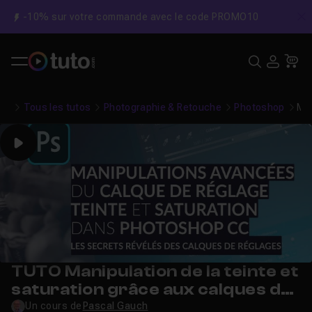
-10% sur votre commande avec le code PROMO10
C
Recher
USE
Pa
Tous les tutos
Photographie & Retouche
Photoshop
Man
Play
TUTO Manipulation de la teinte et
saturation grâce aux calques de
réglages dans Photoshop CC
Un cours de
Pascal Gauch