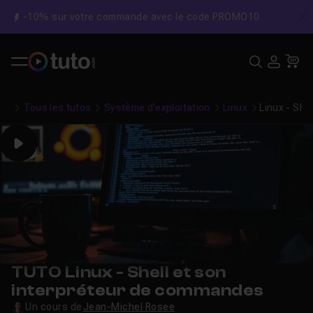
-10% sur votre commande avec le code PROMO10
C
Recher
USE
Pa
Tous les tutos
Système d'exploitation
Linux
Linux - She
Play
TUTO Linux - Shell et son
interpréteur de commandes
Un cours de
Jean-Michel Rosee