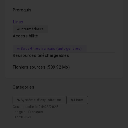
Ne manquez pas cette opportunité de développer des
Prérequis
compétences précieuses et recherchées dans le
domaine de l'informatique.
Linux
Que vous soyez étudiant, professionnel ou simplement
Intermédiaire
passionné par la technologie, ma formation vous
Accessibilité
donnera les clés pour maîtriser Linux et son Shell.
Sous-titres français (autogénérés)
Inscrivez-vous dès aujourd'hui et commencez votre
Ressources téléchargeables
voyage vers la maîtrise de Linux !
Fichiers sources
(539.92 Mo)
Catégories
Système d'exploitation
Linux
Cours publié le 24/02/2025
Langue : Français
ID : 209621