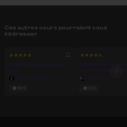
Ces autres cours pourraient vous
intéresser
5
4.8823529411765
Favori
Formation À la découverte de
Installation et Configura
Linux
Linux Ubuntu Desktop et 
Ima
Ubuntu Serveur
Jean-Michel Rosee
Fabrice David
4h29
2h33