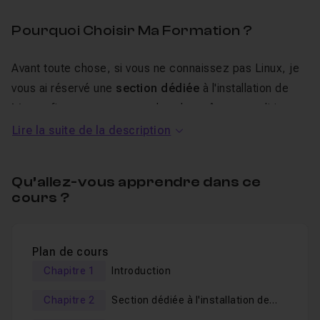
Pourquoi Choisir Ma Formation ?
Avant toute chose, si vous ne connaissez pas Linux, je
vous ai réservé une
section dédiée
à l'installation de
Linux
afin que vous soyez dans les mêmes conditions
lors des prochaines vidéos sur l'apprentissage du Shell.
Lire la suite de la description
Installation Facile et Complète
: Apprenez à
Qu’allez-vous apprendre dans ce
installer des distributions Linux populaires comme
cours ?
Fedora et Linux Mint, ainsi que des logiciels de
virtualisation tels que
VirtualBox
et VMware Workstation
Player (
Réservé aux débutants et débutantes sous
Linux
).
Plan de cours
Chapitre 1
Introduction
Maîtrise du Shell
: Plongez dans l'univers du
Shell
Linux
, comprenez son fonctionnement et découvrez
Chapitre 2
Section dédiée à l'installation de
comment il peut transformer votre manière de travailler.
Linux