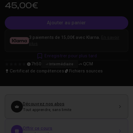
45,00€
Ajouter au panier
3 paiements de 15,00€ avec Klarna.
En savoir
plus
Enregistrer pour plus tard
7h50
QCM
Intermédiaire
0
Certificat de compétences
Fichiers sources
Découvrez nos abos
Tout apprendre, sans limite
Offrir ce cours