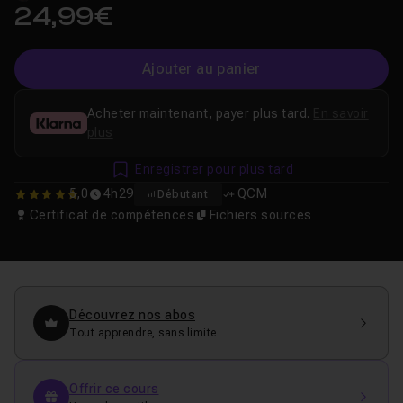
24,99€
Ajouter au panier
Acheter maintenant, payer plus tard.
En savoir
plus
Enregistrer pour plus tard
5,0
4h29
QCM
Débutant
5
Certificat de compétences
Fichiers sources
Découvrez nos abos
Tout apprendre, sans limite
Offrir ce cours