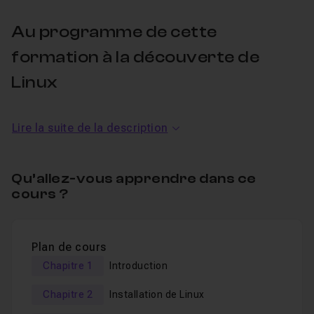
Au programme de cette
formation à la découverte de
Linux
Voici le programme et ce que vous allez apprendre :
Lire la suite de la description
Introduction à Unix et Linux,
Qu’allez-vous apprendre dans ce
Installation et configuration d'un logiciel de
cours ?
virtualisation,
Gestion des images ISO,
Installation d'un Linux de type Fedora, Ubuntu, Linux
Plan de cours
Mint,
Chapitre 1
Introduction
Aperçu de l'interface, gestion des paramètres
Chapitre 2
Installation de Linux
systèmes (apparence, Préférences, Matériel et
administration),