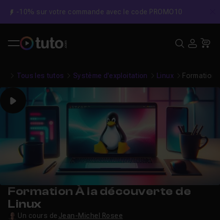
-10% sur votre commande avec le code PROMO10
C
Recher
USE
Pa
Tous les tutos
Système d'exploitation
Linux
Formation À
Play
Formation À la découverte de
Linux
Un cours de
Jean-Michel Rosee