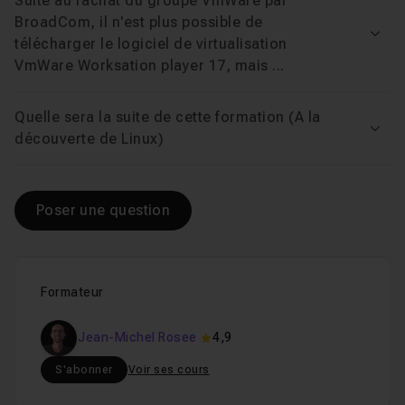
Suite au rachat du groupe VmWare par
BroadCom, il n'est plus possible de
Voir
télécharger le logiciel de virtualisation
VmWare Worksation player 17, mais ...
Quelle sera la suite de cette formation (A la
Voir
découverte de Linux)
Poser une question
Formateur
Jean-Michel Rosee
4,9
S'abonner
Voir ses cours