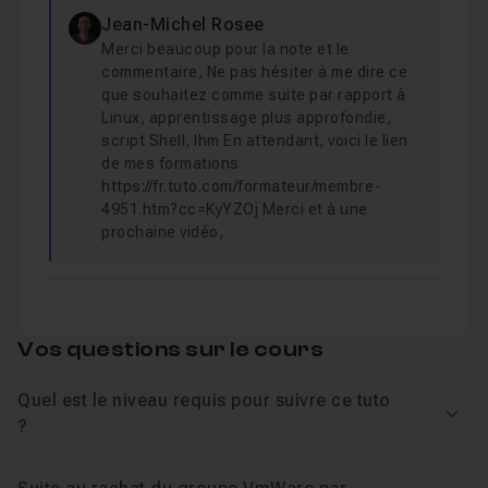
Jean-Michel Rosee
Merci beaucoup pour la note et le
commentaire, Ne pas hésiter à me dire ce
que souhaitez comme suite par rapport à
Linux, apprentissage plus approfondie,
script Shell, Ihm En attendant, voici le lien
de mes formations
https://fr.tuto.com/formateur/membre-
4951.htm?cc=KyYZOj Merci et à une
prochaine vidéo,
Vos questions sur le cours
Quel est le niveau requis pour suivre ce tuto
Voir
?