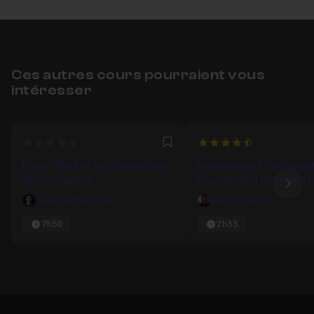
Ces autres cours pourraient vous
intéresser
0
4.8823529411765
Favori
Linux - Shell et son interpréteur
Installation et Configura
de commandes
Linux Ubuntu Desktop et 
Ima
Ubuntu Serveur
Jean-Michel Rosee
Fabrice David
7h50
2h33