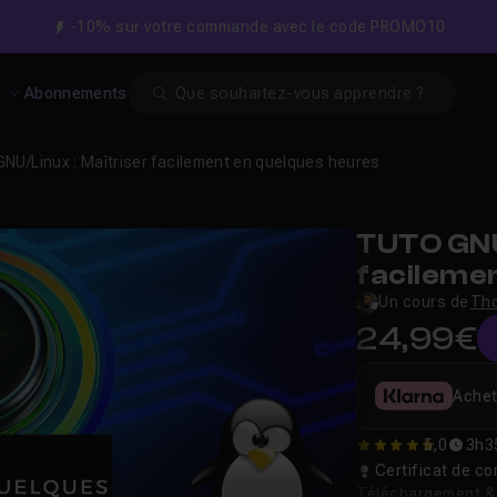
-10% sur votre commande avec le code PROMO10
Search
s
Abonnements
GNU/Linux : Maîtriser facilement en quelques heures
TUTO GNU
facileme
Un cours de
Th
24,99€
Achet
5,0
3h3
5
Certificat de 
Téléchargement & v