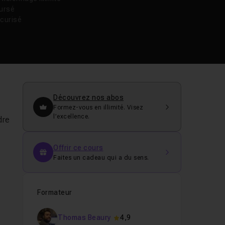
oursé
curisé
Découvrez nos abos
Formez-vous en illimité. Visez
l’excellence.
dre
Offrir ce cours
Faites un cadeau qui a du sens.
Formateur
Thomas Beaury
4,9