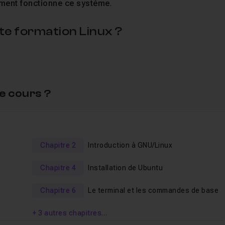
ment fonctionne ce système
.
tte formation Linux ?
vous débrouiller seul par la suite.
'exploitation.
votre machine.
e cours ?
ls qui vous permettront par exemple de
passer de
Windows
îtriser Linux en version Desktop
. C'est à dire, pour une
Chapitre 2
Introduction à GNU/Linux
vailler, pour jouer, pour gérer vos photos, regarder vos films,
Chapitre 4
Installation de Ubuntu
era pas l'installation d'un serveur.
Chapitre 6
Le terminal et les commandes de base
ux débutants ?
+ 3 autres chapitres…