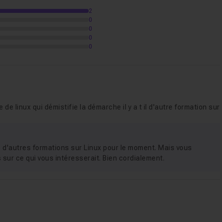
ous aider à avancer
.
2
20m24
0
0
0
de base
52m18
0
 de linux qui démistifie la démarche il y a t il d'autre formation sur
8m16
as d'autres formations sur Linux pour le moment. Mais vous
sur ce qui vous intéresserait. Bien cordialement.
é
03m38