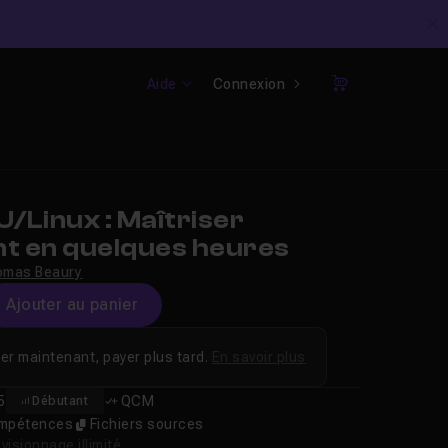
C
Aide
Connexion
Panier
/Linux : Maîtriser
nt en quelques heures
omas Beaury
Ajouter au panier
er maintenant, payer plus tard.
En savoir plus
5
QCM
Débutant
compétences
Fichiers sources
isionnage illimité