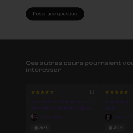
Poser une question
Ces autres cours pourraient vo
intéresser
4.8823529411765
5
Favori
Installation et Configuration de
Formation À l
Linux Ubuntu Desktop et Linux
Linux
Ubuntu Serveur
Fabrice David
Jean-Miche
2h33
4h29