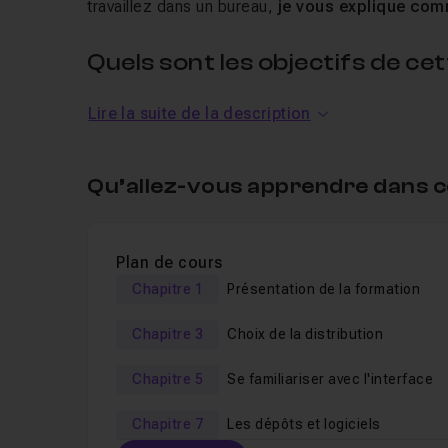
travaillez dans un bureau,
je vous explique com
Quels sont les objectifs de ce
Lire la suite de la description
Savoir utiliser Linux au quotidien chez vous et 
Comprendre comment fonctionne ce système d
Choisir et installer une distribution Linux sur 
Qu’allez-vous apprendre dans c
Vous présenter de nombreux logiciels et outi
Linux sans problème
.
Plan de cours
L'objectif global de ce
cours en vidéo
est de
ma
Chapitre 1
Présentation de la formation
utilisation à la maison, au bureau, bref... pour tra
Chapitre 3
Choix de la distribution
écouter de la musique etc. Cette formation n'abord
Chapitre 5
Se familiariser avec l'interface
Cette formation est-elle adaptée a
Chapitre 7
Les dépôts et logiciels