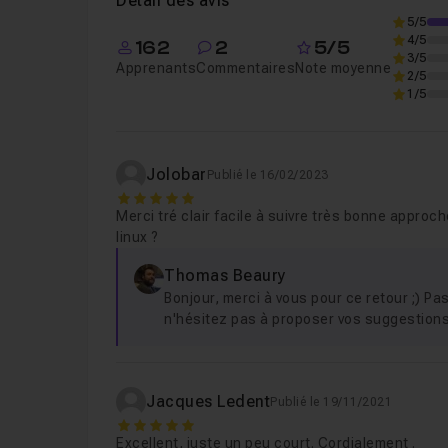
Détail des avis
joignable pour répondre à vos questions
et
v
5/5
Chapitre 5 : Se familiariser avec l'interface
4/5
162
2
5/5
3/5
Apprenants
Commentaires
Note moyenne
2/5
Chapitre 6 : Le terminal et les commandes 
1/5
Chapitre 7 : Les dépôts et logiciels
41m47
Jolobar
Publié le 16/02/2023
5
Merci tré clair facile à suivre très bonne approche
Chapitre 8 : Liste de logiciels conseillés
1
linux ?
Thomas Beaury
Chapitre 9 : Fonctionnalités
14m53
Bonjour, merci à vous pour ce retour ;) P
n'hésitez pas à proposer vos suggestions 
Chapitre 10 : Documentation et communaut
Jacques Ledent
Publié le 19/11/2021
5
Excellent, juste un peu court. Cordialement .