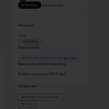
S'abonner
Voir ses cours
Prérequis
Linux
Débutant
Accessibilité
à
Sous-titres français (autogénérés)
Ressources téléchargeables
Fichiers sources
(190.37 Ko)
Catégories
Système d'exploitation
Linux