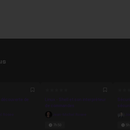
us
0
0
Favori
Favori
a découverte de
Linux - Shell et son interpréteur
Sécuri
de commandes
sécuri
l Rosee
Jean-Michel Rosee
Jo
7h50
5h