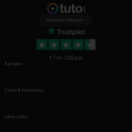
Cours en français
4.7 sur
1363 avis
À propos
Qui sommes-nous ?
Le blog
Cours & formations
Tous les tutos
Formations éligibles CPF
Liens utiles
Formations certifiantes
Formations IA
Entreprises