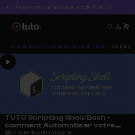
-10% sur votre commande avec le code PROMO10
C
Recher
USE
Pa
Tous les tutos
Système d'exploitation
Linux
Scripting S
Play
TUTO Scripting Shell/Bash -
comment Automatiser votre
système Linux ?
Un cours de
Jordan Assouline