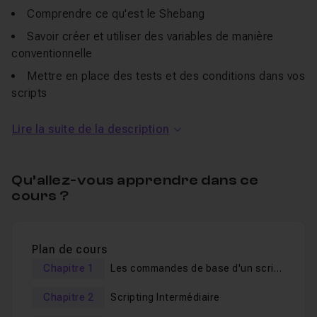
Comprendre ce qu'est le Shebang
Savoir créer et utiliser des variables de manière
conventionnelle
Mettre en place des tests et des conditions dans vos
scripts
Utiliser les boucles
Lire la suite de la description
Comprendre comment se servir des paramètres de
position
Savoir passer des arguments à son script
Qu’allez-vous apprendre dans ce
cours ?
Permettre à l'utilisateur de saisir des données qui
vont être réutilisées par la suite
Comprendre les codes retours et les sorties du
Plan de cours
script
Chapitre 1
Les commandes de base d'un script
Savoir mettre en place et utiliser des fonctions
Shell
Chapitre 2
Scripting Intermédiaire
Comprendre comment utiliser les WildCards