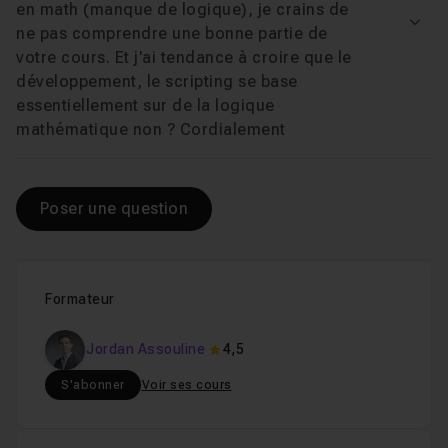
en math (manque de logique), je crains de
Le scripting Shell intermédiaire
Voir
ne pas comprendre une bonne partie de
votre cours. Et j'ai tendance à croire que le
développement, le scripting se base
Permettra d'utiliser à bon escient les
codes erreurs
(exit
essentiellement sur de la logique
code) et les fonctionnalités accessibles grâce à
mathématique non ? Cordialement
l'utilisation du
ET
(&&) et du
OU
(||).
Vous mettrez
ensuite en place vos premières fonctions
notamment
lors d'un exercice vérifiant l'existence d'un fichier, et
Poser une question
vous utiliserez les
wildcards
(aussi appelés méta-
caractères) pour rendre vos scripts beaucoup plus
puissants !
Formateur
Jordan Assouline
4,5
Le scripting avancé
:
S'abonner
Voir ses cours
Vous donnera les outils pour
utiliser du code plus