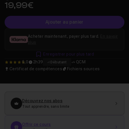
19,99€
Ajouter au panier
Acheter maintenant, payer plus tard.
En savoir
plus
Enregistrer pour plus tard
5,0
2h39
QCM
Débutant
5
Certificat de compétences
Fichiers sources
Découvrez nos abos
Tout apprendre, sans limite
Offrir ce cours