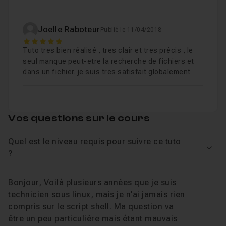
La boucle For
Leçon 6
Les bases du scripting Shell
:
Les paramètres de positionnement - $0 $1, etc.
Leçon 7
Joelle Raboteur
Publié le 11/04/2018
Permet à ceux qui n'ont jamais développé de pouvoir
5
Cas concret - Utilisation des conditions et de
Leçon 8
Tuto tres bien réalisé , tres clair et tres précis , le
comprendre le fonctionnement du scripting
et d
'être
Permettre à l'utilisateur de saisir des donnée
seul manque peut-etre la recherche de fichiers et
Leçon 9
capable de mettre en place leurs premiers scripts
dans un fichier. je suis tres satisfait globalement
La boucle While
Leçon 10
grâce à une méthode pas à pas et à quelques exercices
et quizz permettant d'asseoir les connaissances
acquises. Vous y verrez notamment à quoi correspond
Chapitre 2 : Scripting Intermédiaire
42m33
Vos questions sur le cours
le
Shebang
, comment
exécuter vos scripts
, et qu'est-
ce que sont les
variables
. Vous mettrez ensuite en place
Quel est le niveau requis pour suivre ce tuto
Chapitre 3 : Scripting avancé
46m02
Voir
?
vos premiers tests avec les conditions
If
et les
boucles
For
et
While
. Vous pourrez
demander à
Chapitre 4 : Exercices - Gestion des fichiers
07m40
Bonjour, Voilà plusieurs années que je suis
l'utilisateur de saisir des données
que votre script sera
technicien sous linux, mais je n'ai jamais rien
capable d'interpréter et d'utiliser par la suite.
compris sur le script shell. Ma question va
être un peu particulière mais étant mauvais