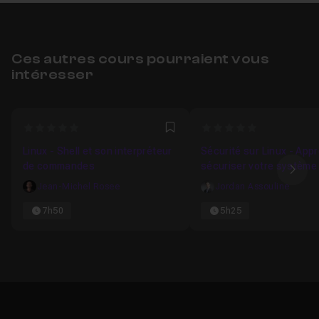
Ces autres cours pourraient vous
intéresser
0
0
Favori
Linux - Shell et son interpréteur
Sécurité sur Linux - App
de commandes
sécuriser votre système
Ima
Jean-Michel Rosee
Jordan Assouline
7h50
5h25