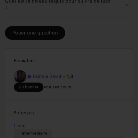
Quel est le niveau requis pour suivre ce tuto
Voir
?
Poser une question
Formateur
Fabrice David
4,8
S'abonner
Voir ses cours
Prérequis
Linux
Intermédiaire