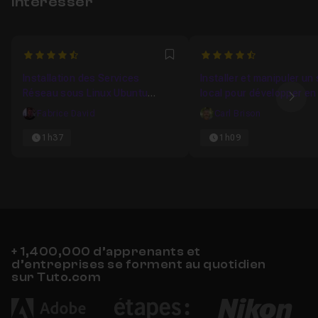
intéresser
4.5
4.8181818181818
Favori
Installation des Services
Installer et manipuler un
Réseau sous Linux Ubuntu
local pour développer en
Ima
Serveur
MySQL
Fabrice David
Carl Brison
1h37
1h09
+ 1,400,000 d’apprenants et
d’entreprises se forment au quotidien
sur Tuto.com