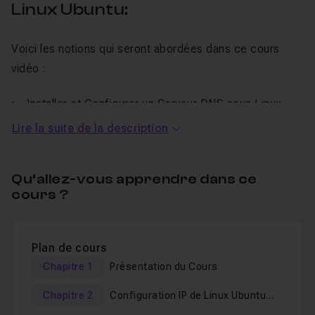
Linux Ubuntu:
Voici les notions qui seront abordées dans ce cours
vidéo :
Installer et Configurer un Serveur DNS sous Linux
Ubuntu Serveur avec
Bind9
.
Lire la suite de la description
Installer et Configurer un Serveur Web sous Linux
Ubuntu Serveur avec
Spip
.
Qu’allez-vous apprendre dans ce
Installer et Configurer un Serveur Web sous Linux
cours ?
Ubuntu Serveur avec
Drupal
.
Installer et Configurer un Serveur Web sous Linux
Ubuntu Serveur avec
WordPress
.
Plan de cours
Installer et Configurer un Serveur Web sous Linux
Chapitre 1
Présentation du Cours
Ubuntu Serveur avec
Joomla
.
Chapitre 2
Configuration IP de Linux Ubuntu
Server et des Postes Clients
Les systèmes d'exploitation utilisés sont au format ISO