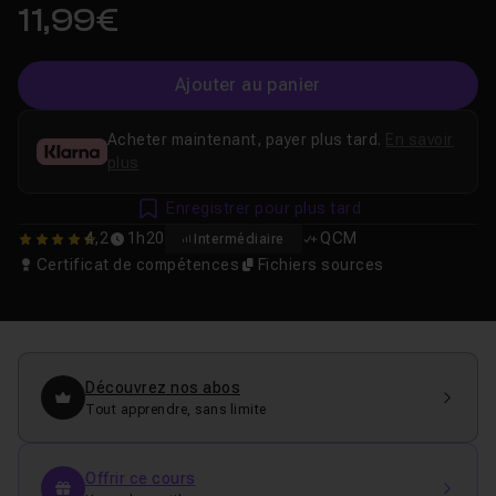
11,99€
Ajouter au panier
Acheter maintenant, payer plus tard.
En savoir
plus
Enregistrer pour plus tard
4,2
1h20
QCM
Intermédiaire
4.1666666666667
Certificat de compétences
Fichiers sources
Découvrez nos abos
Tout apprendre, sans limite
Offrir ce cours