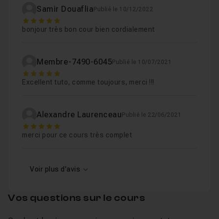
Chapitre 8 : Installation et Configuration du Serveu
Je reste disponible dans le salon d'entraide pour
Samir Douaflia
Publié le 10/12/2022
5
répondre à vos questions !
bonjour très bon cour bien cordialement
Chapitre 9 : Conclusion
06m07
Membre-7490-6045
Publié le 10/07/2021
5
Excellent tuto, comme toujours, merci !!!
Alexandre Laurenceau
Publié le 22/06/2021
5
merci pour ce cours très complet
Voir plus d'avis
Vos questions sur le cours