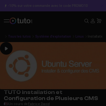
-10% sur votre commande avec le code PROMO10
C
Recher
USE
Pa
Tous les tutos
Système d'exploitation
Linux
Installatio
Play
TUTO Installation et
Configuration de Plusieurs CMS
Un cours de
Fabrice David