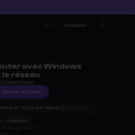
C
Aide
Connexion
Panier
buter avec Windows
 le réseau
n Philippe Parein
Ajouter au panier
ements de 16,66€ avec Klarna.
En savoir plus
8
Débutant
isionnage illimité
oursé