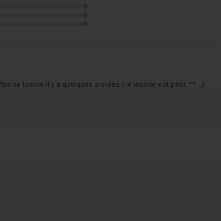
0
0
0
de domaine
1h09
fpa de lomme il y a quelques années ( le monde est petit ^^...)
onnées
47m19
9
4