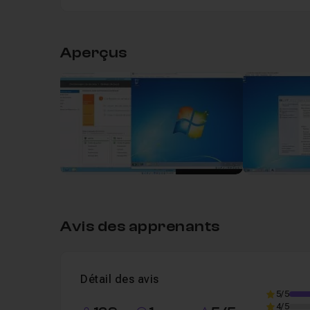
Table des matières
Aperçus
Chapitre 1 : Mise en place du réseau & Insta
Introduction
Leçon 1
Voir
Adressage IP
Leçon 2
Installation de Windows Serveur 20
Leçon 3
Installation IP COP
Leçon 4
Rôle DNS
Leçon 5
Avis des apprenants
Rôle DHCP
Leçon 6
Active Directory
Leçon 7
Détail des avis
Jonction au domaine
Leçon 8
5/5
4/5