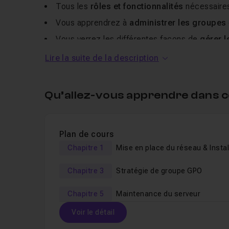
Tous les
rôles et fonctionnalités
nécessaire
Vous apprendrez à
administrer les groupes
Vous verrez les différentes façons de
gérer 
Nous aborderons en fin de formation
l'admin
Lire la suite de la description
navigation
Internet
des utilisateurs
.
A la fin de cette
formation
, vous serez
autonome
Qu’allez-vous apprendre dans c
Je reste disponible pour répondre à vos éventuel
Bonne découverte de Windows Server 2012.
Plan de cours
Chapitre 1
Mise en place du réseau & Instal
des serveurs
Chapitre 3
Stratégie de groupe GPO
Chapitre 5
Maintenance du serveur
Voir le détail