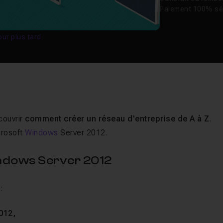
Paiement 100% sé
our plus tard
couvrir
comment créer un réseau d'entreprise de A à Z
.
crosoft
Windows
Server 2012.
ndows Server 2012
 :
012,