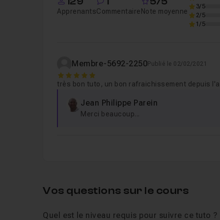
129
1
5/5
Zone de recherche inversée
Leçon 9
3/5
Apprenants
Commentaire
Note moyenne
2/5
1/5
Chapitre 2 : Administration du contrôleur 
Membre-5692-2250
Publié le 02/02/2021
Chapitre 3 : Stratégie de groupe GPO
1h05
5
très bon tuto, un bon rafraichissement depuis l'a
Chapitre 4 : Persistance et Gestions des d
Jean Philippe Parein
Merci beaucoup...
Chapitre 5 : Maintenance du serveur
10m2
Chapitre 6 : Gestion IPCOP et filtrage
26m0
Vos questions sur le cours
Quel est le niveau requis pour suivre ce tuto ?