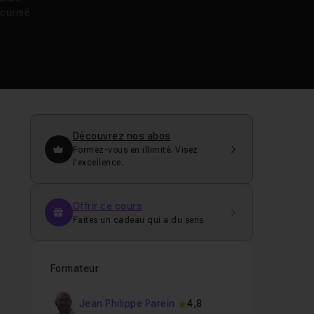
curisé
Découvrez nos abos
Formez-vous en illimité. Visez
l’excellence.
Offrir ce cours
Faites un cadeau qui a du sens.
Formateur
Jean Philippe Parein
4,8