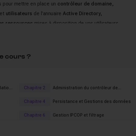
s pour mettre en place un
contrôleur de domaine,
et
utilisateurs
de l'annuaire
Active Directory,
les ressources
mises à disposition de vos utilisateurs.
istration d'IPCOP
afin de
filtrer
au niveau du domaine la
 dans la création d'un réseau d'entreprise.
e cours ?
les questions.
lation
Chapitre 2
Administration du contrôleur de
domaine
Chapitre 4
Persistance et Gestions des données
Chapitre 6
Gestion IPCOP et filtrage