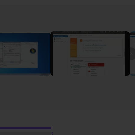
llation des serveurs
2h19
I
12
1
0