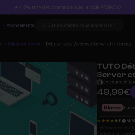
-10% sur votre commande avec le code PROMO10
Search
s
Abonnements
es
Windows Server
Débuter avec Windows Server et le réseau
TUTO Dé
Server et
Un cours de
Jea
49,99€
3 pai
5,0
5h5
5
Téléchargement & v
Satisfait ou remb