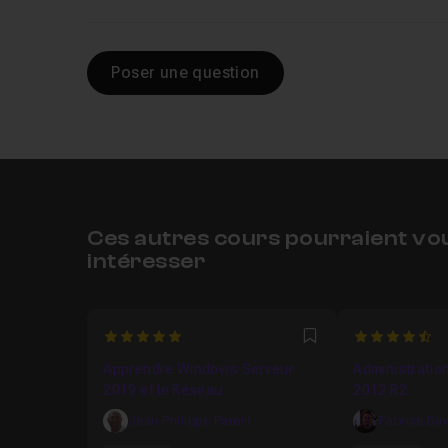
Poser une question
Ces autres cours pourraient vo
intéresser
5
4.75
Favori
Apprendre Windows Serveur
Administratio
2019 et le Réseau
2012 R2
Jean Philippe Parein
Fabrice Da