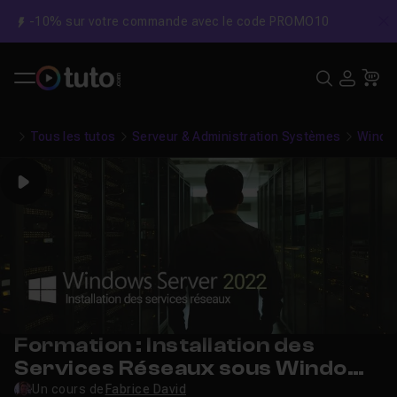
-10% sur votre commande avec le code PROMO10
C
Recher
USE
Pa
Tous les tutos
Serveur & Administration Systèmes
Windo
Play
Formation : Installation des
Services Réseaux sous Windows
2022 Server
Un cours de
Fabrice David