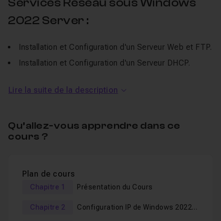
Services Réseau sous Windows
2022 Server :
Installation et Configuration d'un Serveur Web et FTP.
Installation et Configuration d'un Serveur DHCP.
Installation et Configuration d'un Serveur DNS.
Lire la suite de la description
Installation et Configuration du Routage RIPv2.
Installation et Configuration du Pare-Feu.
Qu’allez-vous apprendre dans ce
Tests de Tous les services Réseau.
cours ?
Les systèmes d'exploitation utilisés sont au format ISO
mais vous pouvez utiliser des CD/DVD d'installation.
Plan de cours
Des versions de Windows et des logiciels sont
Chapitre 1
Présentation du Cours
disponibles en ligne pour une durée limitée, elles
peuvent être légèrement différentes de celles utilisées
Chapitre 2
Configuration IP de Windows 2022
Serveur et des Postes Clients
dans cette formation. À savoir :