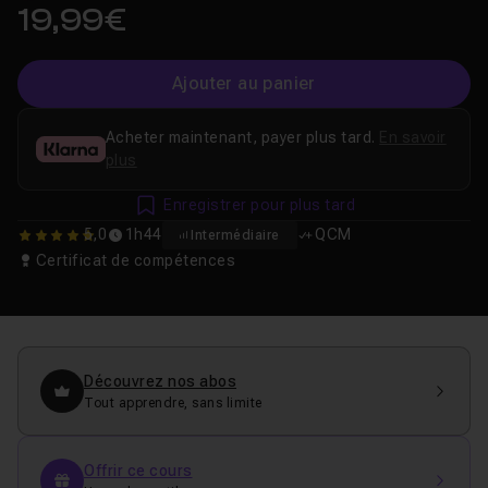
19,99€
Ajouter au panier
Acheter maintenant, payer plus tard.
En savoir
plus
Enregistrer pour plus tard
5,0
1h44
QCM
Intermédiaire
5
Certificat de compétences
Découvrez nos abos
Tout apprendre, sans limite
Offrir ce cours