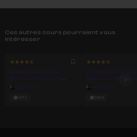
Ces autres cours pourraient vous
intéresser
4.7777777777778
4.8181818181818
Favori
Installation des Services
Installation des Services
Réseau de Windows 2012
Réseau sous Windows S
Ima
Serveur
2016
Fabrice David
Fabrice David
2h11
2h24