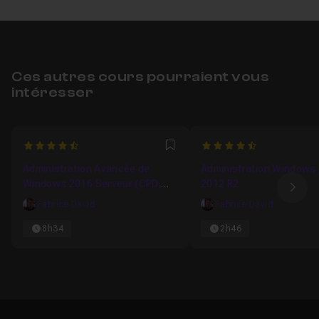
Ces autres cours pourraient vous
intéresser
4.8
4.75
Favori
Administration Avancée de
Administration Windows 
Windows 2016 Serveur (CPD,
2012 R2
Ima
CSD, FSRM, GPO, VPN, DA, BD et
Fabrice David
Fabrice David
WSUS)
8h34
2h46