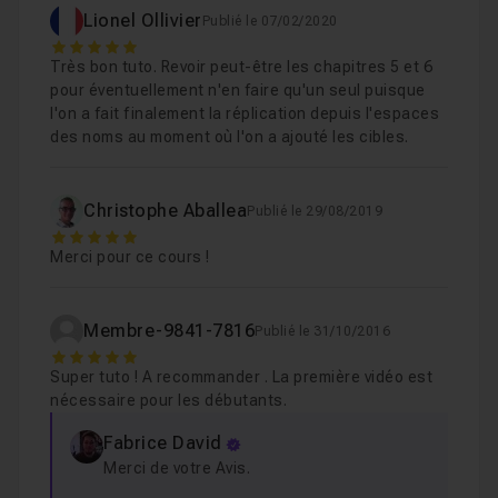
Chapitre 8 : Conclusion
05m04
Lionel Ollivier
Publié le 07/02/2020
questions !
5
Très bon tuto. Revoir peut-être les chapitres 5 et 6
Remarque : Les vidéos sont tournées sur un iMac 5K
pour éventuellement n'en faire qu'un seul puisque
l'on a fait finalement la réplication depuis l'espaces
donc pour votre confort oculaire, je vous recommande
des noms au moment où l'on a ajouté les cibles.
de visualiser ces vidéos sur un écran d'ordinateur. En
effet, les vidéos sont ré-encodés en 1080p afin
d'optimiser la bande passante des serveurs mais
Christophe Aballea
Publié le 29/08/2019
5
également des clients. Il est tout à fait possible de les
Merci pour ce cours !
visualiser sur une tablette ou sur un smartphone mais les
menus seront petits. Dans la plupart des vidéos, nous
Membre-9841-7816
Publié le 31/10/2016
travaillerons sur plusieurs machines virtuelles, je n'ai pas
5
d'autres choix que de filmer comme ceci. Merci de
Super tuto ! A recommander . La première vidéo est
votre compréhension.
nécessaire pour les débutants.
Fabrice David
Merci de votre Avis.