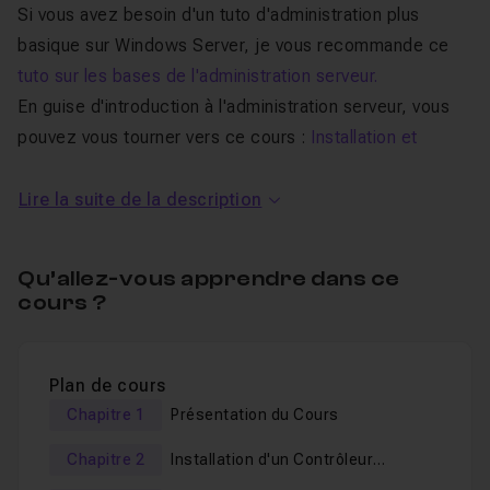
Si vous avez besoin d'un tuto d'administration plus
basique sur Windows Server, je vous recommande ce
tuto sur les bases de l'administration serveur.
En guise d'introduction à l'administration serveur, vous
pouvez vous tourner vers ce cours :
Installation et
configuration de machines virtuelles
Lire la suite de la description
Au programme de ce tuto
Administration Avancée
Qu’allez-vous apprendre dans ce
cours ?
Windows Server 2012 :
Installation d'un
Contrôleur Principal de Domaine
Plan de cours
avec Active Directory.
Chapitre 1
Présentation du Cours
Configuration de Active Directory (
OU
,
Groupe
,
Utilisateurs
,
Partage Droit
s
et Sécurité
,
Scripts
Chapitre 2
Installation d'un Contrôleur
Utilisateurs
).
Principale de Domaine