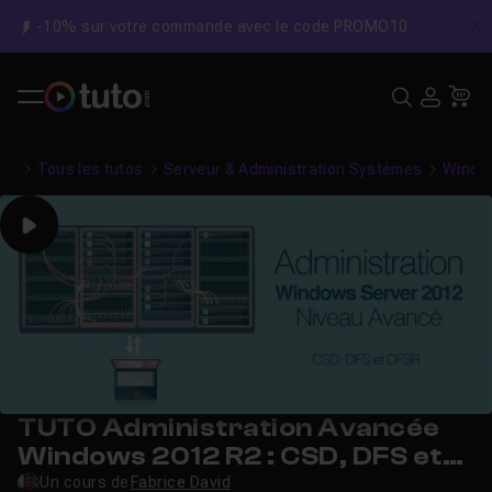
-10% sur votre commande avec le code PROMO10
C
Recher
USE
Pa
Tous les tutos
Serveur & Administration Systèmes
Windo
Play
TUTO Administration Avancée
Windows 2012 R2 : CSD, DFS et
DFSR
Un cours de
Fabrice David