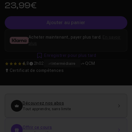
23,99€
Ajouter au panier
Acheter maintenant, payer plus tard.
En savoir
plus
Enregistrer pour plus tard
4,8
2h02
QCM
Intermédiaire
4.8
Certificat de compétences
Découvrez nos abos
Tout apprendre, sans limite
Offrir ce cours