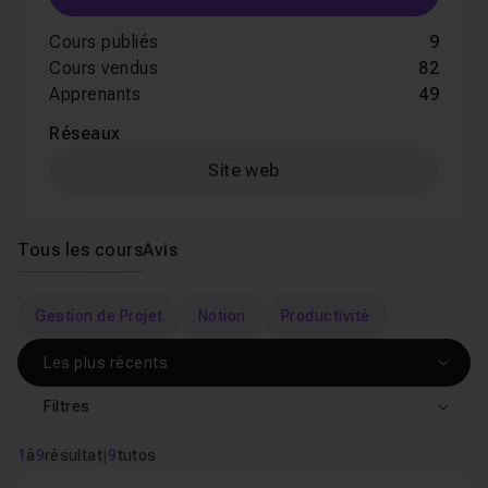
Cours publiés
9
Cours vendus
82
Apprenants
49
Réseaux
Site web
Tous les cours
Avis
Gestion de Projet
Notion
Productivité
Filtres
1
à
9
résultat
|
9
tutos