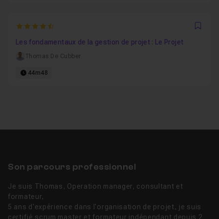
4.3333333333333
Favo
Les fondamentaux de la gestion de projet : Le Projet
Thomas De Cubber
44m48
Son parcours professionnel
Je suis Thomas, Operation manager, consultant et
formateur,
5 ans d'expérience dans l'organisation de projet, je suis
certifié scrum master et formateur indépendant depuis 2