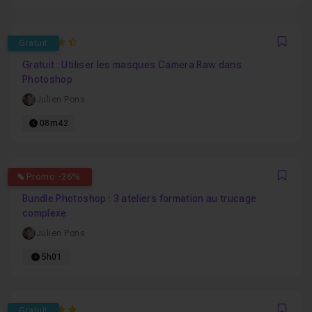
4.8181818181818
Gratuit
Favo
Gratuit : Utiliser les masques Camera Raw dans
Photoshop
Julien Pons
08m42
0
Promo -26%
Favo
Bundle Photoshop : 3 ateliers formation au trucage
complexe
Julien Pons
5h01
5
Gratuit