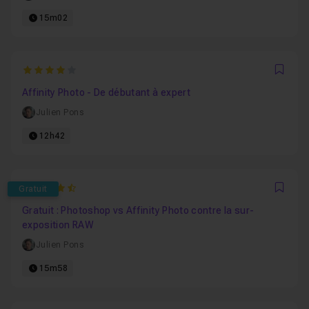
15m02
4
Favo
Affinity Photo - De débutant à expert
Julien Pons
12h42
4.3636363636364
Gratuit
Favo
Gratuit : Photoshop vs Affinity Photo contre la sur-
exposition RAW
Julien Pons
15m58