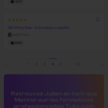
1h29
5
Favo
ON1 Photo Raw : la formation complète
Julien Pons
6h56
1
2
3
4
5
...
22
Retrouvez Julien en tant que
Mentor sur les formations
professionnelles Tuto.com