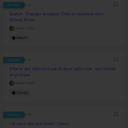
3
Gratuit
Favo
Gratuit : Changer la saison d'été en automne avec
Affinity Photo
Julien Pons
09m11
4.5
Gratuit
Favo
Effacer des éléments par IA dans Lightroom : ses limites
en pratique
Julien Pons
22m25
5
Gratuit
Favo
L'IA rend-elle tout facile ? (non)