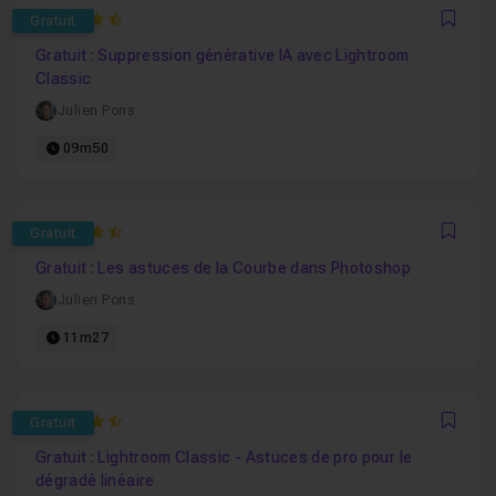
4.9166666666667
Gratuit
Favo
Gratuit : Suppression générative IA avec Lightroom
Classic
Julien Pons
09m50
4.8571428571429
Gratuit
Favo
Gratuit : Les astuces de la Courbe dans Photoshop
Julien Pons
11m27
4.7272727272727
Gratuit
Favo
Gratuit : Lightroom Classic - Astuces de pro pour le
dégradé linéaire