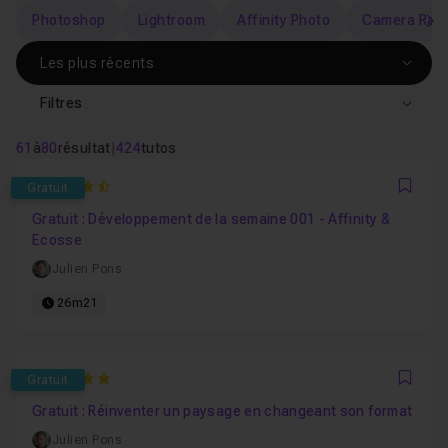
Photoshop
Lightroom
Affinity Photo
Camera Raw
s
Filtres
61
à
80
résultat
|
424
tutos
4.8
Gratuit
Favo
Gratuit : Développement de la semaine 001 - Affinity &
Ecosse
Julien Pons
26m21
5
Gratuit
Favo
Gratuit : Réinventer un paysage en changeant son format
Julien Pons