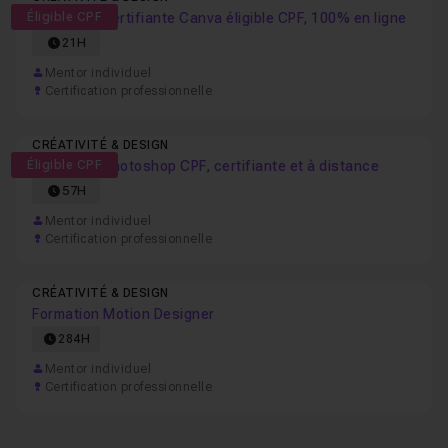
Éligible CPF
Formation certifiante Canva éligible CPF, 100% en ligne
21H
Mentor individuel
Certification professionnelle
CRÉATIVITÉ & DESIGN
Éligible CPF
Formation Photoshop CPF, certifiante et à distance
57H
Mentor individuel
Certification professionnelle
CRÉATIVITÉ & DESIGN
Formation Motion Designer
284H
Mentor individuel
Certification professionnelle