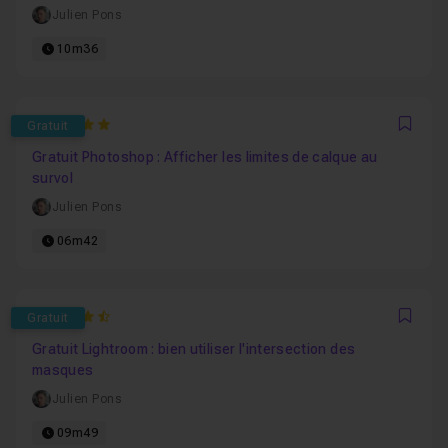
Julien Pons
10m36
5
Gratuit
Favo
Gratuit Photoshop : Afficher les limites de calque au
survol
Julien Pons
06m42
4.8125
Gratuit
Favo
Gratuit Lightroom : bien utiliser l'intersection des
masques
Julien Pons
09m49