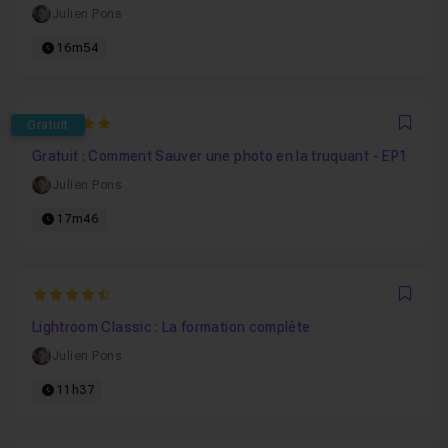
Julien Pons
16m54
5
Gratuit
Favo
Gratuit : Comment Sauver une photo en la truquant - EP1
Julien Pons
17m46
4.6578947368421
Favo
Lightroom Classic : La formation complète
Julien Pons
11h37