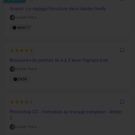
Favo
Gratuit : Le réglage Structure dans Adobe Firefly
Julien Pons
06m17
5
Favo
Retouches de portrait de A à Z avec Capture One
Julien Pons
2h38
4
Favo
Photoshop CC - Formation au trucage complexe - Atelier
3
Julien Pons