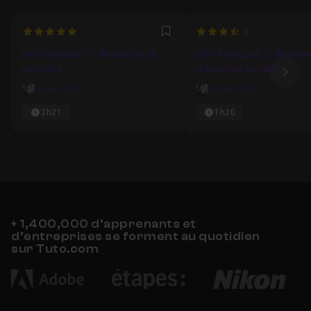
5
3.6923076923077
Favori
DxO Photolab 7 : Retouche de
DXO PhotoLab 2 : Maîtris
portraits
retouches locales
Ima
Julien Pons
Julien Pons
2h21
1h20
+ 1,400,000 d’apprenants et
d’entreprises se forment au quotidien
sur Tuto.com