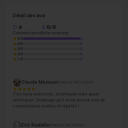
Chapitre 4 : Atelier 3 - Paysage
18m28
récente. Une partie du premier atelier se base sur la
version 8 pour l'amélioration de la netteté sur les bords
Détail des avis
de l'image (compensation du flou optique).
4
5/5
Connaissance de base de la retouche photo
Commentaires
Note moyenne
recommandée, mais non indispensable.
5/5
4
4/5
0
Tous les fichiers sources sont fournis !
3/5
0
2/5
0
1/5
0
N'hésitez pas à poster vos résultats dans le salon
d'entre-aide.
Pour aller plus loin, je propose également
ma formation
Claude Mazoyer
Publié le 30/10/2024
DXO Photolab complète
!
5
Très bons exercices, techniques mais aussi
artistiques. Dommage qu'il reste encore trop de
commentaires inutiles et répétés !
Eric Rastello
Publié le 28/10/2024