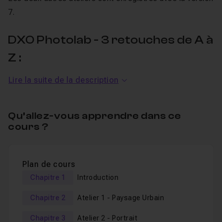
7.
DXO Photolab - 3 retouches de A à
Z :
Lire la suite de la description
Ce que vous allez apprendre dans ce tuto :
Atelier 1 : Paysage urbain
– Retouche complète
Qu’allez-vous apprendre dans ce
d’une photo de ville, avec un focus sur les nouveautés
cours ?
de
DxO PhotoLab 8
pour améliorer la netteté des
détails architecturaux.
Atelier 3 : Portrait studio
– Retouche peau et mise
Plan de cours
en valeur des détails d’un portrait (yeux, bouche,
Chapitre 1
Introduction
vêtement) ainsi que le gommage des imperfections
(outil "Retouch").
Chapitre 2
Atelier 1 - Paysage Urbain
Atelier 3 : Paysage naturel
– Retouche d’une photo
Chapitre 3
Atelier 2 - Portrait