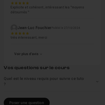
5
Explicite et cohérent, intéressant les "moyens
détournés "
Jean-Luc Fouchier
Publié le 27/10/2024
5
très interessant, merci
Voir plus d'avis
Vos questions sur le cours
Quel est le niveau requis pour suivre ce tuto
Voir
?
Poser une question