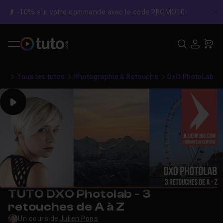
-10% sur votre commande avec le code PROMO10
C
Recher
USE
Pa
Tous les tutos
Photographie & Retouche
DxO PhotoLab
Play
TUTO DXO Photolab - 3
retouches de A à Z
Un cours de
Julien Pons