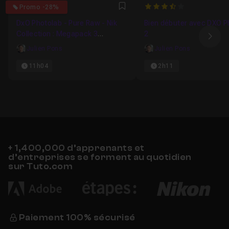
4.3
3.5
Promo -28%
Favori
DxO Photolab - Pure Raw - Nik
Bien débuter avec DXO 
Collection : Megapack 3
2
Ima
formations complètes
Julien Pons
Julien Pons
11h04
2h11
+ 1,400,000 d’apprenants et
d’entreprises se forment au quotidien
sur Tuto.com
Paiement 100% sécurisé