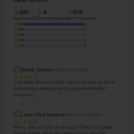
Détail des avis
Pré-requis :
521
4
5/5
Apprenants
Commentaires
Note moyenne
Avoir DxO PhotoLab 7 ou 8 installé (une version
5/5
4
d’essai est disponible).
4/5
0
3/5
0
Une expérience préalable avec DxO PhotoLab est
2/5
0
souhaitable, il ne s'agit pas d'une vidéo pour débutants.
1/5
0
N'hésitez pas à poster votre résultat dans le salon
d'entre-aide (le fichier source utilisé dans cette vidéo
Rene Teston
Publié le 07/10/2024
est fourni).
5
Très belle démonstration, serais curieux de voir la
Pour aller plus loin, je vous propose ma
formation DxO
même photo développée sous caméra RAW et
PhotoLab
!
comparer.
Jean-Paul Benard
Publié le 07/10/2024
5
Merci, avec ce tuto, je vais ouvrir DXO que j'avais
laissé tomber. Peut être mettre à jour vers l'IA.