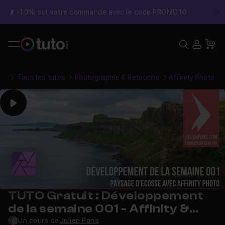
-10% sur votre commande avec le code PROMO10
C
Recher
USE
Pa
Tous les tutos
Photographie & Retouche
Affinity Photo
Play
TUTO Gratuit : Développement
de la semaine 001 - Affinity &
Ecosse
Un cours de
Julien Pons