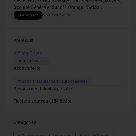
Ses clients : SNCF, Danone, EDF, Scheppes, Mazars,
Société Générale, Sanofi, Orange, Natixis…
S'abonner
Voir ses cours
Prérequis
Affinity Photo
Intermédiaire
Accessibilité
Sous-titres français (autogénérés)
Ressources téléchargeables
Fichiers sources
(184.8 Mo)
Catégories