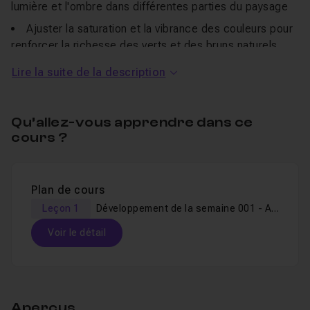
lumière et l'ombre dans différentes parties du paysage
Ajuster la saturation et la vibrance des couleurs pour
renforcer la richesse des verts et des bruns naturels
Utiliser la puissance des fichiers RAW pour révéler
Lire la suite de la description
des détails
Astuces pour donner un aspect professionnel à vos
Qu’allez-vous apprendre dans ce
images en quelques clics
cours ?
Pourquoi regarder ?
Accessible et simple
: Que vous soyez
intermédiaire ou utilisateur avancé d’
Affinity Photo
, vous
Plan de cours
découvrirez des techniques de retouche essentielles et
Leçon 1
Développement de la semaine 001 - Affinity & Ecosse
faciles à suivre. Il est recommandé d'avoir déjà utilisé
Voir le détail
Affinity Photo pour suivre cette formation.
Pratique et pédagogique
: Chaque étape est
Table des matières
expliquée clairement, avec des conseils concrets pour
améliorer vos compétences en retouche photo.
Aperçus