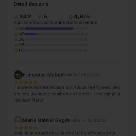
Détail des avis
Génère une illustration avec effet néon ou cro
Leçon 8
242
5
4,8/5
Apprenants
Commentaires
Note moyenne
Chapitre 2 : Manipule le texte avec Adobe Firefly
5/5
4
24
4/5
1
3/5
0
2/5
0
Chapitre 3 : Combine la puissance de Photoshop 2025
1/5
0
Françoise Malou
Publié le 21/08/2025
5
Tutoriel très intéressant sur Adobe Firefly avec des
ateliers pratiques nombreux et variés. Très sympa à
réaliser! Merci!
Marie Nativel Gaget
Publié le 10/03/2025
5
clair, bien structuré et surtout ultra efficace pour