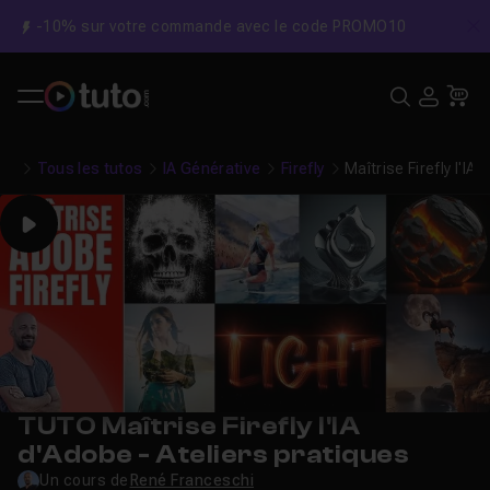
-10% sur votre commande avec le code PROMO10
C
Recher
USE
Pa
Tous les tutos
IA Générative
Firefly
Maîtrise Firefly l'IA
Play
TUTO Maîtrise Firefly l'IA
d'Adobe - Ateliers pratiques
Un cours de
René Franceschi