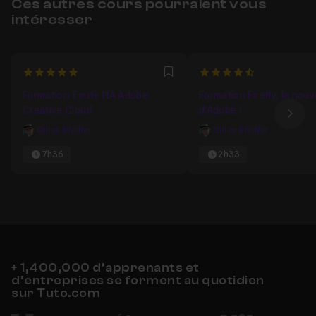
Ces autres cours pourraient vous
intéresser
5
4.6470588235294
Favori
Formation Toute l'IA Adobe
Formation Firefly, la nouv
Creative Cloud
d'Adobe !
Ima
Gilles Pfeiffer
Gilles Pfeiffer
7h36
2h33
+ 1,400,000 d’apprenants et
d’entreprises se forment au quotidien
sur Tuto.com