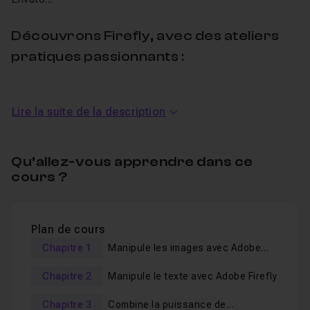
Découvrons Firefly, avec des ateliers
pratiques passionnants :
Génère une Illustration Grunge (BLUFFANTE!) avec
l'IA Adobe Firefly,
Lire la suite de la description
Transforme une photo en peinture avec l'IA,
Génère un photomontage réaliste à partir d'une
Qu’allez-vous apprendre dans ce
composition simple,
cours ?
Transforme une illustration 2D en visuel 3D réaliste,
Réalise rapidement un effet de double exposition
Plan de cours
avec Firefly,
Chapitre 1
Manipule les images avec Adobe
Transforme un texte en matière acide et organique,
Firefly
Réunis un ballon et son terrain dans une composition
Chapitre 2
Manipule le texte avec Adobe Firefly
cohérente,
Chapitre 3
Combine la puissance de