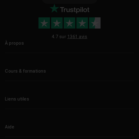
4.7 sur
1361 avis
À propos
Qui sommes-nous ?
Le blog
Cours & formations
Tous les tutos
Formations éligibles CPF
Liens utiles
Formations certifiantes
Formations IA
Entreprises
Tutos gratuits
Abonnement Tuto.com
Aide
Promos
Centres de formation