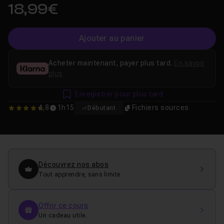
18,99€
Ajouter au panier
Acheter maintenant, payer plus tard.
En savoir
plus
Enregistrer pour plus tard
4,8
1h15
Fichiers sources
Débutant
4.8
Découvrez nos abos
Tout apprendre, sans limite
Offrir ce cours
Un cadeau utile.