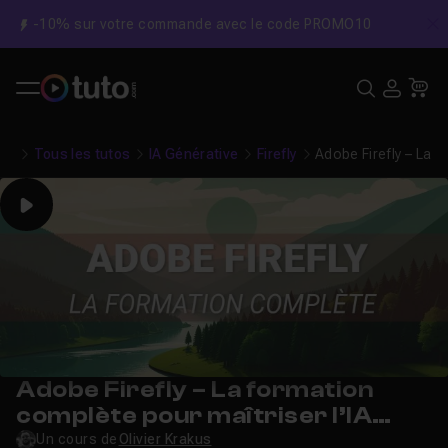
-10% sur votre commande avec le code PROMO10
C
Recher
USE
Pa
Tous les tutos
IA Générative
Firefly
Adobe Firefly – La f
Play
Adobe Firefly – La formation
complète pour maîtriser l’IA
créative d’Adobe
Un cours de
Olivier Krakus