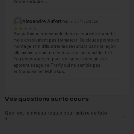
Reste a etudier.....
Alexandre Aufort
Publié le 01/02/2026
2
Sympathique promenade dans ce survol informatif
mais absolument pas formateur. Quelques points de
montage afin d'illustrer les résultats dans la leçon
elle même seraient nécessaires, me semble-t-il?
Peu encourageant pour se lancer dans un vrai
apprentissage de Firefly qui ne semble pas
enthousiasmer M.Krakus.
Vos questions sur le cours
Quel est le niveau requis pour suivre ce tuto
Voir
?