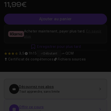
11,99€
Ajouter au panier
Acheter maintenant, payer plus tard.
En savoir
plus
Enregistrer pour plus tard
3,5
1h15
QCM
Débutant
3.5
Certificat de compétences
Fichiers sources
Découvrez nos abos
Tout apprendre, sans limite
Offrir ce cours