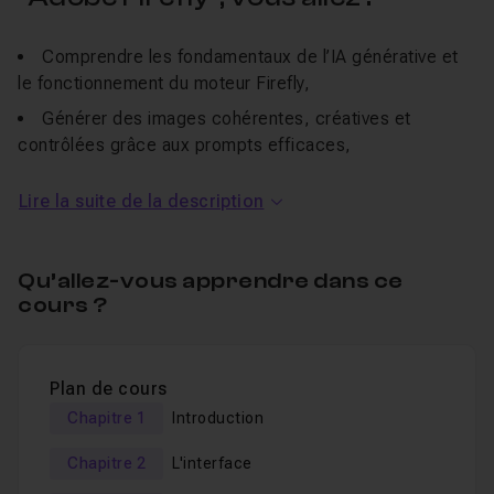
Comprendre les fondamentaux de l’IA générative et
le fonctionnement du moteur Firefly,
Générer des images cohérentes, créatives et
contrôlées grâce aux prompts efficaces,
Utiliser les outils de
génération texte-image,
Lire la suite de la description
recoloration vectorielle, styles, textures et
variations
,
Manipuler l’outil
Text Effects
pour créer du lettrage
Qu’allez-vous apprendre dans ce
stylisé et des visuels typographiques inédits,
cours ?
Modifier et améliorer vos photos avec les outils IA
intégrés (remplacement d’éléments, expansion
générative…),
Plan de cours
Intégrer Firefly dans
Photoshop
,
Illustrator
, Express
Chapitre 1
Introduction
et Firefly Board pour un workflow fluide,
Chapitre 2
L'interface
Explorer les usages professionnels : branding,