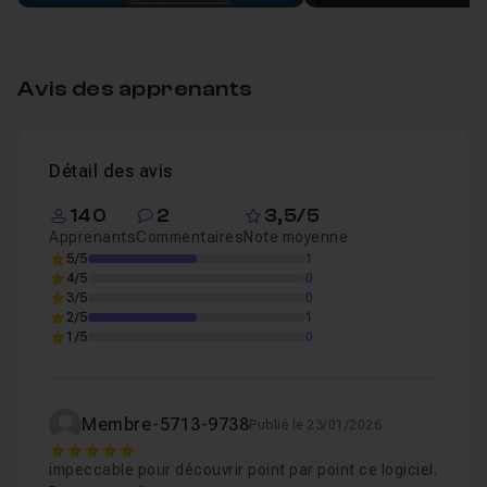
Chapitre 2 : L'interface
12m56
Avis des apprenants
Chapitre 3 : Génération d'image
29m46
Chapitre 4 : Génération vidéo
18m58
Détail des avis
140
2
3,5/5
Chapitre 5 : Génération Audio
10m37
Apprenants
Commentaires
Note moyenne
5/5
1
4/5
0
3/5
0
Chapitre 6 : Conclusion
59s
2/5
1
1/5
0
Membre-5713-9738
Publié le 23/01/2026
5
impeccable pour découvrir point par point ce logiciel.