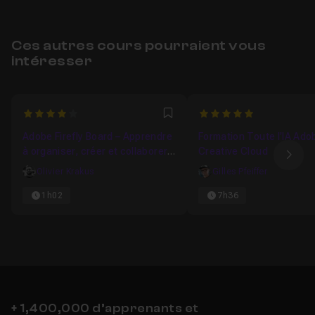
Ces autres cours pourraient vous
intéresser
4
5
Favori
Adobe Firefly Board – Apprendre
Formation Toute l'IA Ado
à organiser, créer et collaborer
Creative Cloud
Ima
avec l’IA
Olivier Krakus
Gilles Pfeiffer
1h02
7h36
+ 1,400,000 d’apprenants et