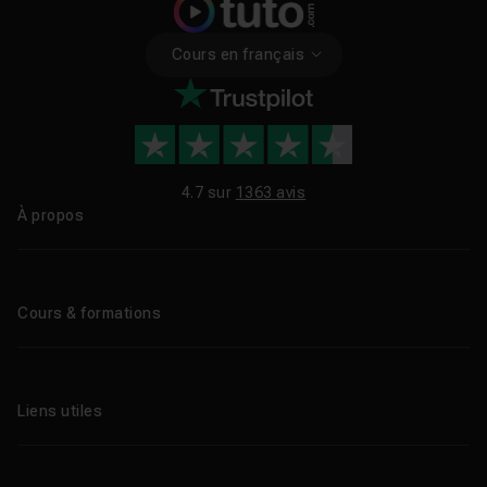
Cours en français
4.7 sur
1363 avis
À propos
Qui sommes-nous ?
Le blog
Cours & formations
Tous les tutos
Formations éligibles CPF
Liens utiles
Formations certifiantes
Formations IA
Entreprises
Tutos gratuits