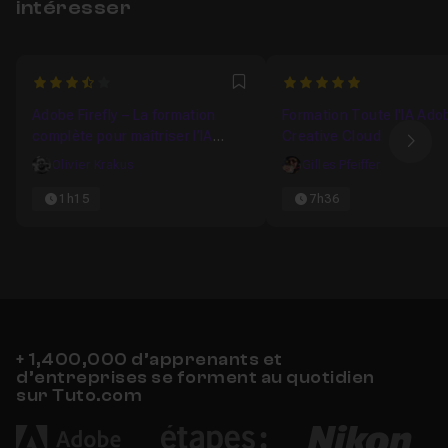
intéresser
3.5
5
Favori
Adobe Firefly – La formation
Formation Toute l'IA Ado
complète pour maîtriser l’IA
Creative Cloud
Ima
créative d’Adobe
Olivier Krakus
Gilles Pfeiffer
1h15
7h36
+ 1,400,000 d’apprenants et
d’entreprises se forment au quotidien
sur Tuto.com