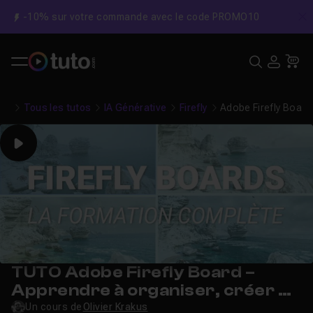
-10% sur votre commande avec le code PROMO10
C
Recher
USE
Pa
Tous les tutos
IA Générative
Firefly
Adobe Firefly Board 
Play
TUTO Adobe Firefly Board –
Apprendre à organiser, créer et
collaborer avec l’IA
Un cours de
Olivier Krakus