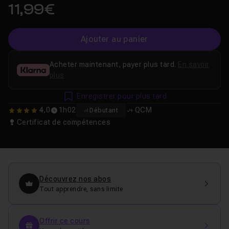
11,99€
Ajouter au panier
Acheter maintenant, payer plus tard.
En savoir
plus
Enregistrer pour plus tard
4,0
1h02
QCM
Débutant
4
Certificat de compétences
Découvrez nos abos
Tout apprendre, sans limite
Offrir ce cours