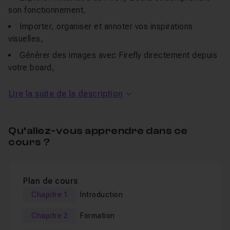
son fonctionnement,
Importer, organiser et annoter vos inspirations
visuelles,
Générer des images avec Firefly directement depuis
votre board,
Construire une planche cohérente grâce aux outils de
Lire la suite de la description
mise en page intégrés,
Collaborer en temps réel avec d’autres créatifs,
partager vos boards et présenter vos idées,
Qu’allez-vous apprendre dans ce
cours ?
Exporter votre moodboard ou votre présentation pour
un usage pro (brief, client, portfolio…).
Un
QCM
est disponible à la fin pour valider vos acquis et
Plan de cours
renforcer votre maîtrise de l’outil.
Chapitre 1
Introduction
Une
section Entraide
est également ouverte pour poser
Chapitre 2
Formation
vos questions, partager vos planches et demander des