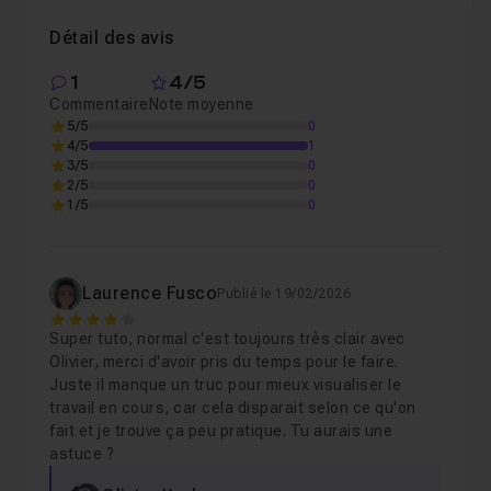
Détail des avis
1
4/5
Commentaire
Note moyenne
5/5
0
4/5
1
3/5
0
2/5
0
1/5
0
Laurence Fusco
Publié le 19/02/2026
4
Super tuto, normal c'est toujours très clair avec
Olivier, merci d'avoir pris du temps pour le faire.
Juste il manque un truc pour mieux visualiser le
travail en cours, car cela disparait selon ce qu'on
fait et je trouve ça peu pratique. Tu aurais une
astuce ?