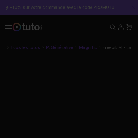
-10% sur votre commande avec le code PROMO10
C
Recher
USE
Pa
Tous les tutos
IA Générative
Magnific
Freepik AI - La 