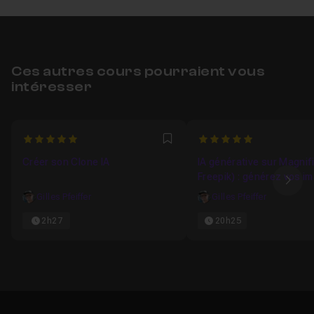
Ces autres cours pourraient vous
intéresser
5
5
Favori
Créer son Clone IA
IA générative sur Magnif
Freepik) : générez vos i
Ima
vidéos et voix avec les m
Gilles Pfeiffer
Gilles Pfeiffer
modèles
2h27
20h25