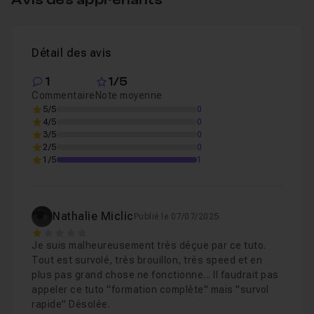
Chapitre 3 : Outil de création
59m10
Chapitre 4 : Conclusion
01m11
Détail des avis
1
1/5
Commentaire
Note moyenne
5/5
0
4/5
0
3/5
0
2/5
0
1/5
1
Nathalie Miclic
Publié le 07/07/2025
1
Je suis malheureusement très déçue par ce tuto.
Tout est survolé, très brouillon, très speed et en
plus pas grand chose ne fonctionne... Il faudrait pas
appeler ce tuto "formation complète" mais "survol
rapide" Désolée.