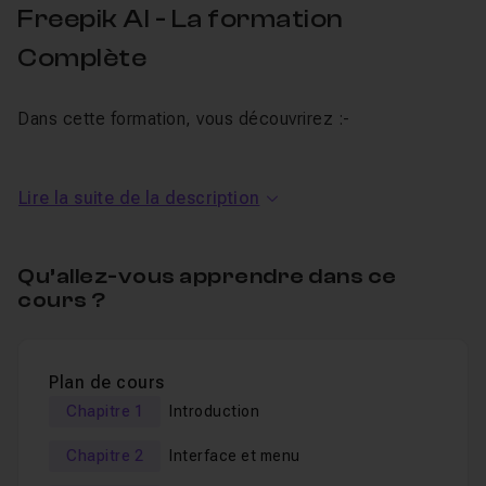
Freepik AI - La formation
Complète
Dans cette formation, vous découvrirez :-
Les outils de création,
Lire la suite de la description
Les outils d'idéation,
Les outils d'IA,
Qu’allez-vous apprendre dans ce
Les outils de création graphique et vidéo.
cours ?
Si vous avez des questions au cours de la formation je
reste bien sur disponible en section entraide.
Plan de cours
Un QCM vous permet de valider vos compétences en fin
Chapitre 1
Introduction
de formation.
Pour découvrir d'autres outils d'IA, découvrez l
a
Chapitre 2
Interface et menu
formation sur Firefly d'Adobe
!