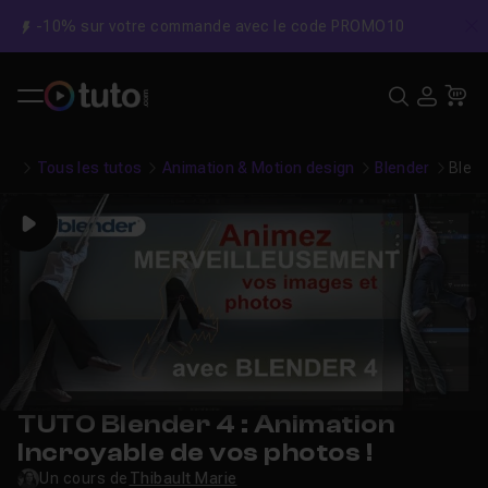
-10% sur votre commande avec le code PROMO10
C
Recher
USE
Pa
Tous les tutos
Animation & Motion design
Blender
Blend
Play
TUTO Blender 4 : Animation
Incroyable de vos photos !
Un cours de
Thibault Marie