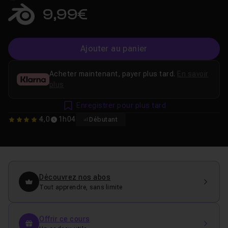
9,99€
Ajouter au panier
Acheter maintenant, payer plus tard.
En savoir
plus
Enregistrer pour plus tard
4,0
1h04
Débutant
4
Découvrez nos abos
Tout apprendre, sans limite
Offrir ce cours