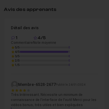
2 - Associations du squelette avec la photo, os
Leçon 4
Avis des apprenants
2.5 - AJOUT/BONUS N°2 (EEVEE NEXT et rebond
Leçon 5
Détail des avis
1
4/5
Commentaire
Note moyenne
5/5
0
4/5
1
3/5
0
2/5
0
1/5
0
Membre-6528-2677
Publié le 24/01/2024
4
Très Intéressant. Nécessite un minimum de
connaissance de l'interface de l'outil Merci pour les
vidéos bonus, très utiles et bien expliquées