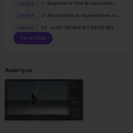
Leçon 3
1 - Supprimer le fond de votre photo et enchaînons sur Blender 4 jusqu'à l'armature
Leçon 4
2 - Associations du squelette avec la photo, os souple avec gestion de la rigidité et animations.
Leçon 5
2.5 - AJOUT/BONUS N°2 (EEVEE NEXT et rebond de lumière) Améliorez vos rendus
Voir le détail
Table des matières
Aperçus
0 - Télécharger Blender et autres versions ex
Leçon 1
0.5 - AJOUT/BONUS N°1 (utilisation de l'outil co
Leçon 2
1 - Supprimer le fond de votre photo et enchaî
Leçon 3