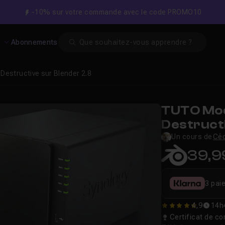
-10% sur votre commande avec le code PROMO10
Search
s
Abonnements
Destructive sur Blender 2.8
TUTO Mod
Destructi
Un cours de
Céd
39,9
3 pai
4,9
14h
4.9
Certificat de 