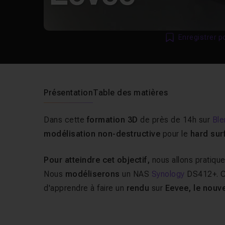
Enregistrer p
Présentation
Table des matières
Dans cette
formation 3D
de près de 14h sur
Ble
modélisation non-destructive
pour le
hard sur
Pour atteindre cet objectif,
nous allons pratique
Nous
modéliserons
un
NAS
Synology
DS412
+. 
d'apprendre à faire un
rendu
sur
Eevee, le nouv