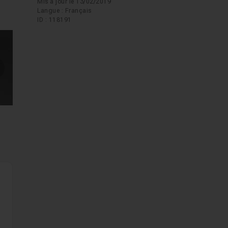
les
Mis à jour le 13/02/2019
Langue : Français
ID : 118191
mages suivantes