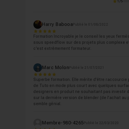
1/5
Harry Babooa
Publié le 01/08/2022
5
Formation Incroyable je le conseil les yeux fer
sous speedflow sur des projets plus complexe et 
c'est extrêmement formateur.
Marc Molon
Publié le 21/07/2021
5
Superbe formation. Elle mérite d'être raccourcie
de Tuto en mode plus court avec quelques surfac
designers en produit ne souhaitant pas investir d
sur la dernière version de blender (de l'achat au
semble génial.
Membre-980-4265
Publié le 22/03/2020