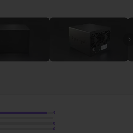
isponible dans le salon d'entraide pour répondre à vos éventuel
ne
22m47
I
ans la scène
9
1
0
0