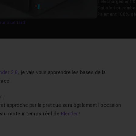
Téléchargement & v
Satisfait ou remb
Paiement 100% sé
our plus tard
nder 2.8
, je vais vous apprendre les bases de la
face.
r !
Cet approche par la pratique sera également l'occasion
eau moteur temps réel de
Blender
!