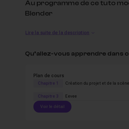
Au programme de ce tuto mod
Blender
Dans cette
formation
Blender 2.8,
vous allez ap
Lire la suite de la description
de manière
non-destructive
.
Ce
workflow
vous permet d'
avoir un contrôle t
Qu’allez-vous apprendre dans c
Une fois validé, vous pourrez le finaliser ou même
En gros, vous n'avez pas de limite et vous faites 
Plan de cours
Chapitre 1
Création du projet et de la scèn
Dans cette
formation
, nous n'utiliserons que de
Chapitre 3
Eevee
soucis.
Voir le détail
La formation est accessible aux débutants.
Un
QCM
vous sera proposé en fin de cours pour 
Table des matières