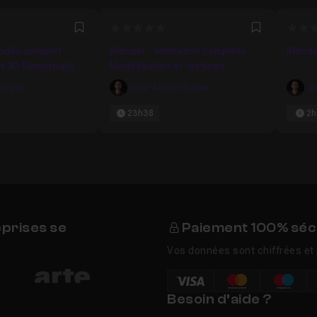
3333
0
0
Favori
Favori
idéo complet :
Blender - formation complète -
Blende
et 3D Gameready
Modélisation et textures
Duigou
Jean-Michel Rosee
Je
23h38
2h
eprises se
Paiement 100% séc
Vos données sont chiffrées et 
Besoin d’aide ?