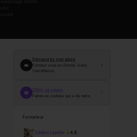
isionnage illimité
oursé
curisé
Découvrez nos abos
Formez-vous en illimité. Visez
l’excellence.
Offrir ce cours
Faites un cadeau qui a du sens.
Formateur
Cédric Lepiller
4,8