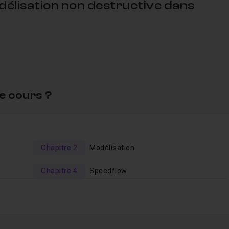
élisation non destructive dans
prendre à utiliser les
modifiers
de Blender pour
créer un as
otal
et de
modifier de A à Z votre modèle 3D
.
e cours ?
 en faire différentes versions (LD, HD).
la version que vous voulez.
e
Chapitre 2
Modélisation
s addons inclus à Blender, donc n'importe qui peut la suivre s
Chapitre 4
Speedflow
valider vos nouvelles connaissances.