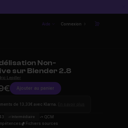
C
Aide
Connexion
Panier
élisation Non-
ve sur Blender 2.8
ric Lepiller
9€
Ajouter au panier
ements de 13,33€ avec Klarna.
En savoir plus
43
QCM
Intermédiaire
compétences
Fichiers sources