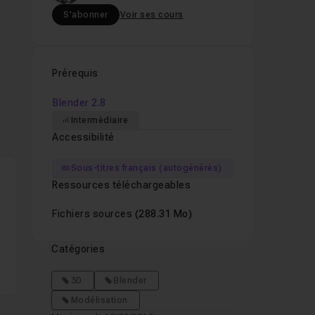
S'abonner
Voir ses cours
set
Prérequis
Blender 2.8
Intermédiaire
Accessibilité
Sous-titres français (autogénérés)
Ressources téléchargeables
Fichiers sources
(288.31 Mo)
ans
Catégories
3D
Blender
Modélisation