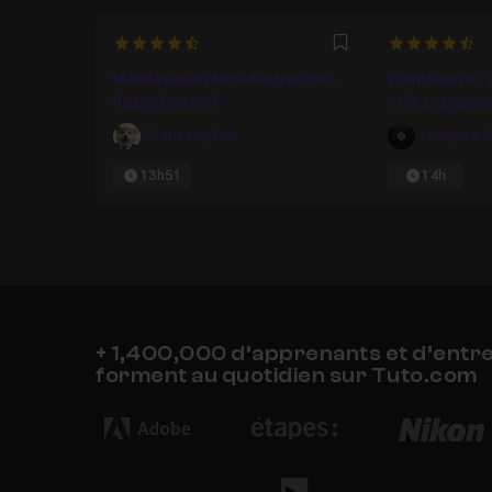
4.625
4.833333333
Favori
Modélisation Non-destructive -
Workflow jeu v
Razer Seiren X
créez un ass
Cédric Lepiller
Jimmy Le 
13h51
14h
+ 1,400,000 d’apprenants et d’entr
forment au quotidien sur Tuto.com