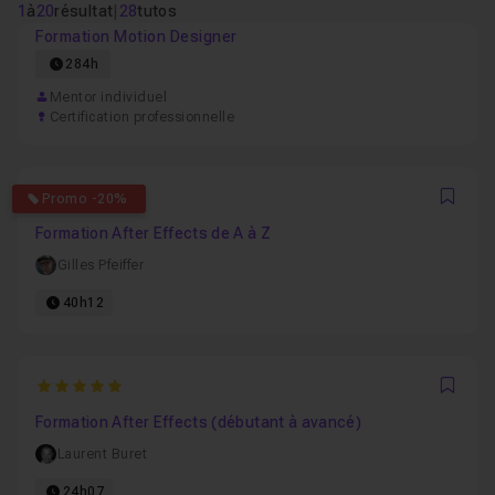
1
à
20
résultat
|
28
tutos
Formation Motion Designer
284h
Mentor individuel
Certification professionnelle
4.875
Promo -20%
Favo
Formation After Effects de A à Z
Gilles Pfeiffer
40h12
5
Favo
Formation After Effects (débutant à avancé)
Laurent Buret
24h07