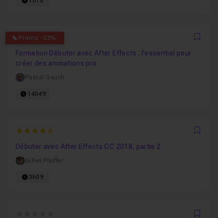
1h18
4.6
Promo -33%
Favo
Formation Débuter avec After Effects : l'essentiel pour
créer des animations pro
Pascal Gauch
14h49
4.7826086956522
Favo
Débuter avec After Effects CC 2018, partie 2
Gilles Pfeiffer
3h09
0