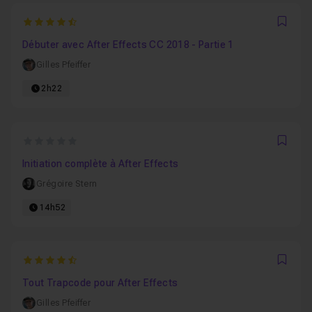
4.7636363636364
Favo
Débuter avec After Effects CC 2018 - Partie 1
Gilles Pfeiffer
2h22
0
Favo
Initiation complète à After Effects
Grégoire Stern
14h52
4.9473684210526
Favo
Tout Trapcode pour After Effects
Gilles Pfeiffer