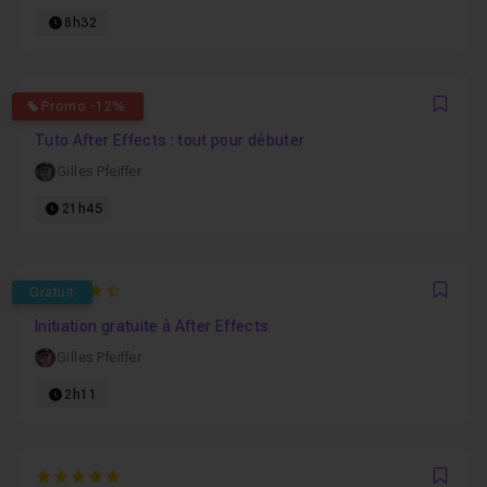
8h32
4.8275862068966
Promo -12%
Favo
Tuto After Effects : tout pour débuter
Gilles Pfeiffer
21h45
4.9130434782609
Gratuit
Favo
Initiation gratuite à After Effects
Gilles Pfeiffer
2h11
5