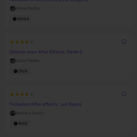
Gilles Pfeiffer
62h04
4
Favo
Débuter avec After Effects, Partie II
Gilles Pfeiffer
2h26
4
Favo
Formation After effects : Les Bases
Mariano Guido
5h55