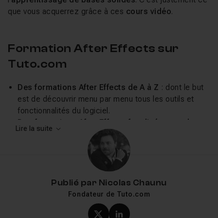
que vous acquerrez grâce à ces
cours vidéo
.
Formation After Effects sur
Tuto.com
Des formations After Effects de A à Z
: dont le but
est de découvrir menu par menu tous les outils et
fonctionnalités du logiciel.
Des formations After Effects focalisées sur des
Lire la suite
modules
: vous apprendrez ici à maitriser par
exemple l'outil de
tracking
, l'
animation
, le
compositing
ou encore les
expressions
.
Des formations sur des plugins After Effects
: pour
apprendre à maîtriser les particules avec
Particular
,
Publié par
Nicolas Chaunu
ou bien encore
Plexus
, ou
Element 3D
.
Fondateur de Tuto.com
Dans tous les cas, votre formateur sera là pour s'assurer