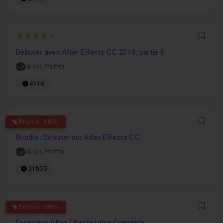
4.6666666666667
Favo
Débuter avec After Effects CC 2018, partie 6
Gilles Pfeiffer
4h16
4.25
Promo -18%
Favo
Bundle : Débuter sur After Effects CC
Gilles Pfeiffer
21h35
4.4722222222222
Promo -30%
Favo
Formation After Effects Ultra Complète