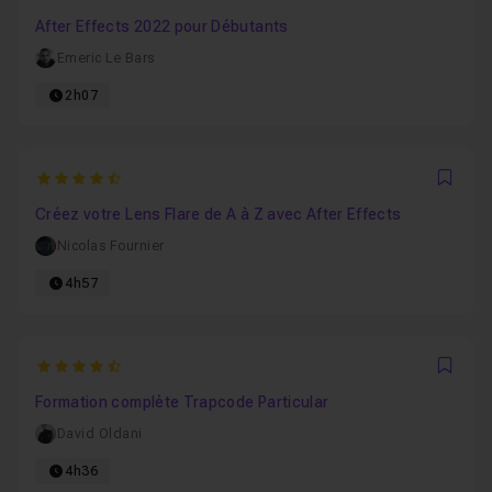
Favo
After Effects 2022 pour Débutants
Emeric Le Bars
2h07
4.6666666666667
Favo
Créez votre Lens Flare de A à Z avec After Effects
Nicolas Fournier
4h57
4.6129032258065
Favo
Formation complète Trapcode Particular
David Oldani
4h36