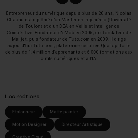
Profil X (twitter) de Nicol
Profil LinkedIn de Ni
que toutes les bases sont bien maitrisées et vous faire
monter en niveau sur After Effects
! Vous trouverez
Entrepreneur du numérique depuis plus de 20 ans, Nicolas
Chaunu est diplômé d'un Master en Ingémédia (Université
même à votre disposition des
de Toulon) et d'un DEA en Veille et Intelligence
tuto gratuits After Effects
pour vous former sans
Compétitive. Fondateur d'eMob en 2005, co-fondateur de
dépenser le moindre centime. Pour rappel After Effects
Mailjet, puis fondateur de Tuto.com en 2009, il dirige
fait parti intégrante du
Creative Cloud
d'Adobe.
aujourd'hui Tuto.com, plateforme certifiée Qualiopi forte
de plus de 1,4 million d'apprenants et 6 000 formations aux
Liens utiles
outils numériques et à l'IA.
Tutos After Effects gratuits
Les métiers
Etalonneur
Matte painter
Motion Designer
Directeur Artistique
Creative Cloud