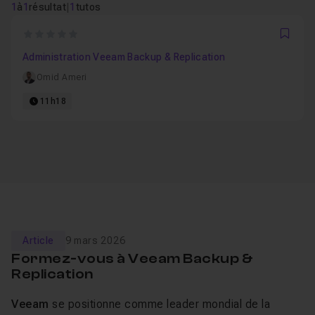
1
à
1
résultat
|
1
tutos
0
Favo
Administration Veeam Backup & Replication
Omid Ameri
11h18
Article
9 mars 2026
Formez-vous à Veeam Backup &
Replication
Veeam
se positionne comme leader mondial de la