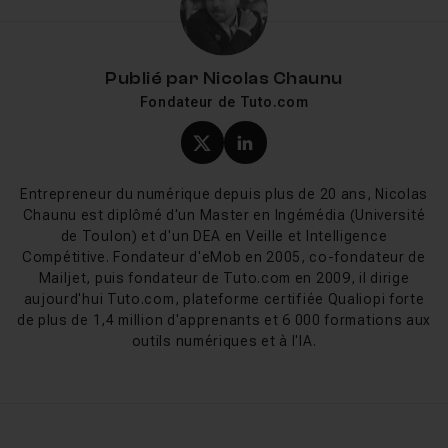
Supervision et reporting depuis la console centralisée
Veeam prend en charge les environnements VMware
Publié par
Nicolas Chaunu
vSphere, Microsoft Hyper-V ainsi que les principaux
Fondateur de Tuto.com
clouds publics comme AWS et Microsoft Azure. Nos
formations tiennent compte de cette diversité pour vous
Profil X (twitter) de Nicol
Profil LinkedIn de Ni
préparer à des infrastructures réelles.
Entrepreneur du numérique depuis plus de 20 ans, Nicolas
À qui s'adressent ces tutos Veeam ?
Chaunu est diplômé d'un Master en Ingémédia (Université
de Toulon) et d'un DEA en Veille et Intelligence
Ces
formations vidéo
s'adressent en priorité aux
Compétitive. Fondateur d'eMob en 2005, co-fondateur de
Mailjet, puis fondateur de Tuto.com en 2009, il dirige
administrateurs système
et aux
ingénieurs
aujourd'hui Tuto.com, plateforme certifiée Qualiopi forte
infrastructure
qui gèrent ou vont gérer la sauvegarde et
de plus de 1,4 million d'apprenants et 6 000 formations aux
la reprise après sinistre de leur parc. Elles conviennent
outils numériques et à l'IA.
aussi aux
techniciens IT
souhaitant monter en
compétence sur les outils de protection des données,
ainsi qu'aux candidats qui préparent la certification
Veeam Certified Engineer
(VMCE).