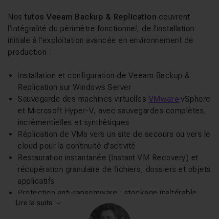
Nos
tutos Veeam Backup & Replication
couvrent
l'intégralité du périmètre fonctionnel, de l'installation
initiale à l'exploitation avancée en environnement de
production :
Installation et configuration de Veeam Backup &
Replication sur Windows Server
Sauvegarde des machines virtuelles
VMware
vSphere
et Microsoft Hyper-V, avec sauvegardes complètes,
incrémentielles et synthétiques
Réplication de VMs vers un site de secours ou vers le
cloud pour la continuité d'activité
Restauration instantanée (Instant VM Recovery) et
récupération granulaire de fichiers, dossiers et objets
applicatifs
Protection anti-ransomware : stockage inaltérable,
Lire la suite
détection d'anomalies, règles de rétention
Automatisation via PowerShell et l'API RESTful