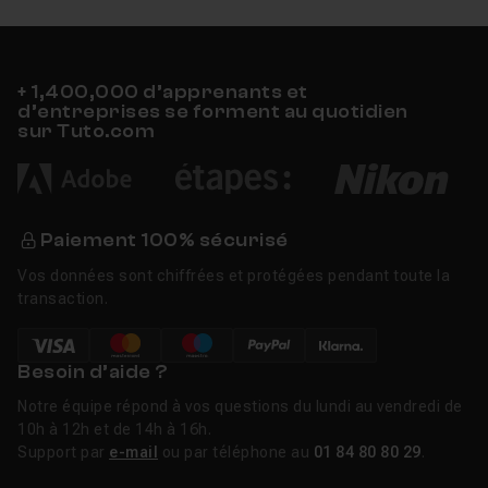
Un niveau correct en administration Windows Server et
une connaissance basique de la virtualisation (VMware
ou Hyper-V) suffisent pour démarrer.
+ 1,400,000 d’apprenants et
d’entreprises se forment au quotidien
sur Tuto.com
Paiement 100% sécurisé
Vos données sont chiffrées et protégées pendant toute la
transaction.
Besoin d’aide ?
Notre équipe répond à vos questions du lundi au vendredi de
10h à 12h et de 14h à 16h.
Support par
e-mail
ou par téléphone au
01 84 80 80 29
.