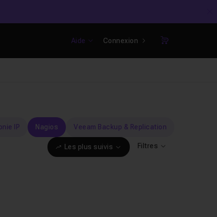
C
Aide
Connexion
Panier
nie IP
Nagios
Veeam Backup & Replication
Filtres
Les plus suivis