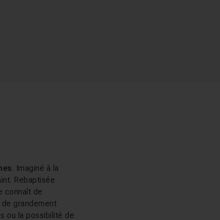
èmes
. Imaginé à la
aint. Rebaptisée
le connaît de
el de grandement
 ou la possibilité de