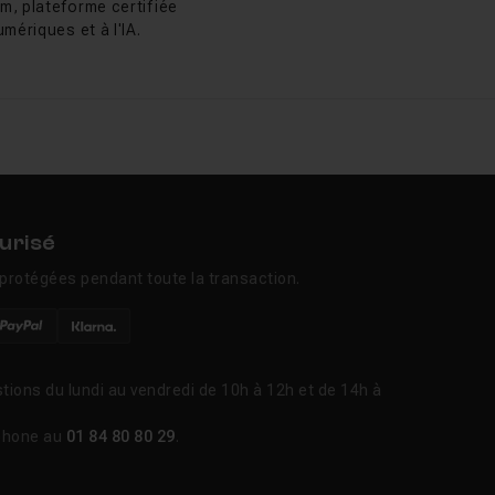
problèmes - une
m, plateforme certifiée
mériques et à l'IA.
sateur rapidement.
rvices - ou machines -
urisé
able de suivre une
protégées pendant toute la transaction.
ion Nagios
pour une
apprennent à maîtriser
tions du lundi au vendredi de 10h à 12h et de 14h à
phone au
01 84 80 80 29
.