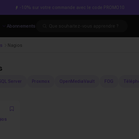
-10% sur votre commande avec le code PROMO10
Search
s
Abonnements
es
Nagios
s
SQL Server
Proxmox
OpenMediaVault
FOG
Télépho
Favori
gios