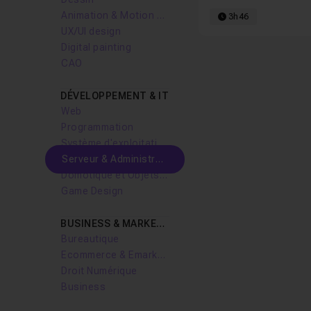
Animation & Motion design
3h46
UX/UI design
Digital painting
CAO
DÉVELOPPEMENT & IT
Web
Programmation
Système d'exploitation
Serveur & Administration Systèmes
Domotique et Objets Connectés
Game Design
BUSINESS & MARKETING
Bureautique
Ecommerce & Emarketing
Droit Numérique
Business