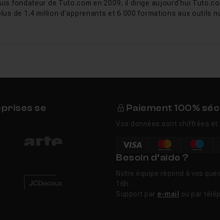
 la surveillance, les différents contacts à alerter en cas de 
uis fondateur de Tuto.com en 2009, il dirige aujourd'hui Tuto.co
 de personnes -, mais aussi les plugins.
plus de 1,4 million d'apprenants et 6 000 formations aux outils nu
n complète
qui offre la possibilité de s’adapter à chaque utili
iliser un modèle de Template spécifique pour désigner les se
veiller.
 avec Tuto.com
eprises se
Paiement 100% séc
ion reste aisée à prendre en main, il peut s’avérer indispens
Vos données sont chiffrées et 
triser totalement. Tuto.com vous permet d’obtenir une
format
sans perte de temps. En quelques clics, ces
tuto Nagios
vous 
tion afin d’en tirer tous les avantages.
Besoin d’aide ?
Notre équipe répond à vos ques
16h.
Support par
e-mail
ou par télé