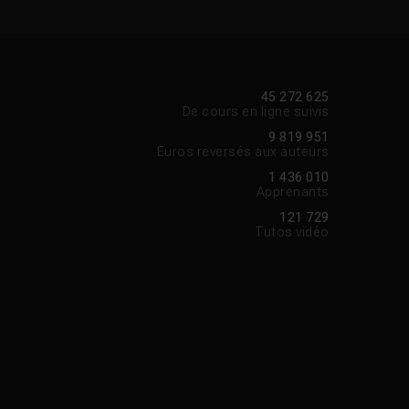
45 272 625
De cours en ligne suivis
9 819 951
Euros reversés aux auteurs
1 436 010
Apprenants
121 729
Tutos vidéo