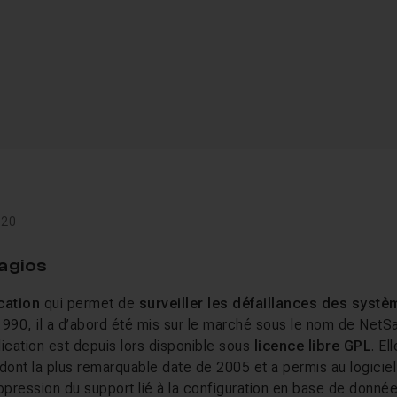
020
agios
cation
qui permet de
surveiller les défaillances des syst
1990, il a d’abord été mis sur le marché sous le nom de NetS
ication est depuis lors disponible sous
licence libre GPL
. El
ont la plus remarquable date de 2005 et a permis au logici
ppression du support lié à la configuration en base de données