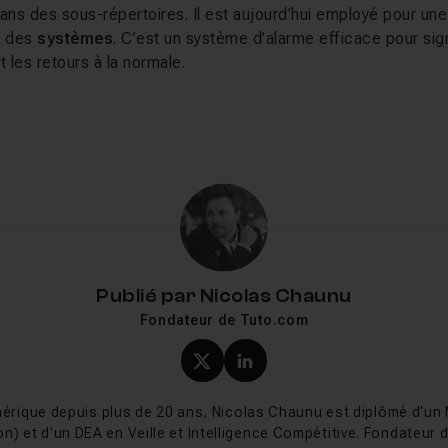
dans des sous-répertoires. Il est aujourd’hui employé pour un
i des
systèmes
. C’est un système d’alarme efficace pour sign
 les retours à la normale.
ication aux multiples utilisations
compose de trois parties distinctes.
Le cœur de l’applicati
 offre une vue d’ensemble du système et enfin des
plugins
q
s difficultés.
gios est de
surveiller les réseaux
: HTTP, NNTP, POP3…. L’ap
iser de nombreuses ressources systèmes
: utilisation du
Publié par
Nicolas Chaunu
eurs connectés…
Fondateur de Tuto.com
ore plusieurs possibilités comme la
supervision applicative
,
 commandes
- manuelles ou automatiques -, du
type de notif
Profil X (twitter) de Nicol
Profil LinkedIn de Ni
résentation des états de ressource
ou encore une
cartog
illé
.
érique depuis plus de 20 ans, Nicolas Chaunu est diplômé d'un
t gérer pour chaque élément supervisé différents éléments
on) et d'un DEA en Veille et Intelligence Compétitive. Fondateur