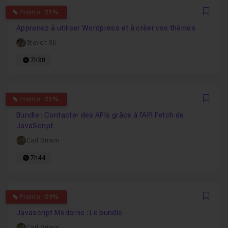
4.8333333333333
Promo -31%
Favo
Apprenez à utiliser Wordpress et à créer vos thèmes
Steven Sil
7h30
0
Promo -31%
Favo
Bundle : Contacter des APIs grâce à l'API Fetch de
JavaScript
Carl Brison
7h44
4.9583333333333
Promo -29%
Favo
Javascript Moderne : Le bundle
Carl Brison