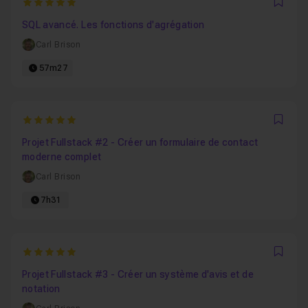
5
Favo
SQL avancé. Les fonctions d'agrégation
Carl Brison
57m27
5
Favo
Projet Fullstack #2 - Créer un formulaire de contact
moderne complet
Carl Brison
7h31
5
Favo
Projet Fullstack #3 - Créer un système d'avis et de
notation