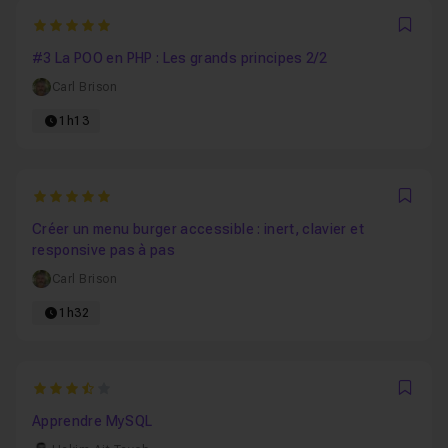
5
Favo
#3 La POO en PHP : Les grands principes 2/2
Carl Brison
1h13
5
Favo
Créer un menu burger accessible : inert, clavier et
responsive pas à pas
Carl Brison
1h32
3.6666666666667
Favo
Apprendre MySQL