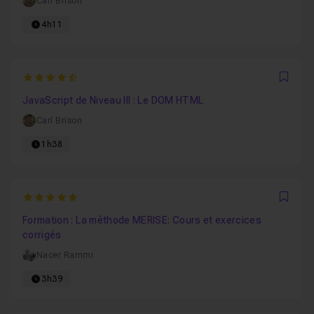
Carl Brison
4h11
4.9666666666667
Favo
JavaScript de Niveau III : Le DOM HTML
Carl Brison
1h38
5
Favo
Formation : La méthode MERISE: Cours et exercices
corrigés
Nacer Rammi
3h39