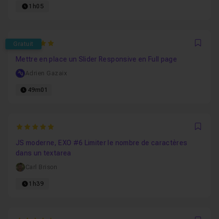
1h05
5
Gratuit
Favo
Mettre en place un Slider Responsive en Full page
Adrien Gazaix
49m01
5
Favo
JS moderne, EXO #6 Limiter le nombre de caractères
dans un textarea
Carl Brison
1h39