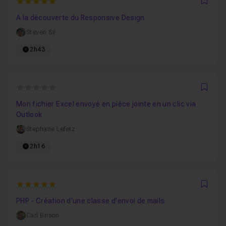
5
Favo
A la découverte du Responsive Design
Steven Sil
2h43
0
Favo
Mon fichier Excel envoyé en pièce jointe en un clic via
Outlook
Stephane Lefetz
2h16
5
Favo
PHP - Création d'une classe d'envoi de mails
Carl Brison