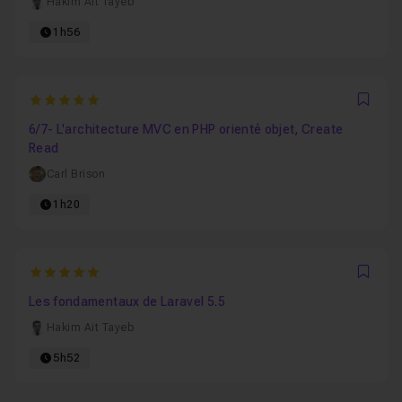
Hakim Ait Tayeb
1h56
5
Favo
6/7- L'architecture MVC en PHP orienté objet, Create
Read
Carl Brison
1h20
5
Favo
Les fondamentaux de Laravel 5.5
Hakim Ait Tayeb
5h52