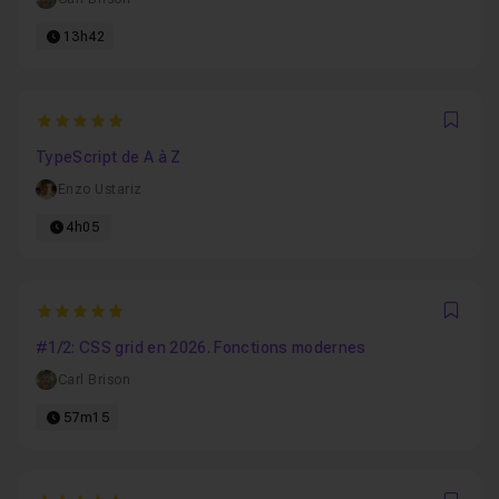
13h42
5
Favo
TypeScript de A à Z
Enzo Ustariz
4h05
5
Favo
#1/2: CSS grid en 2026. Fonctions modernes
Carl Brison
57m15