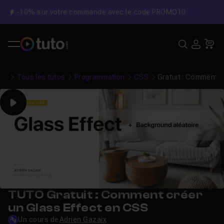
-10% sur votre commande avec le code PROMO10
C
Recher
USE
Pa
Tous les tutos
Programmation
CSS
Gratuit : Comment c
Play
TUTO Gratuit : Comment créer
un Glass Effect en CSS
Un cours de
Adrien Gazaix