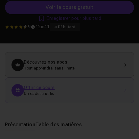
Voir le cours gratuit
Enregistrer pour plus tard
4,9
12m41
Débutant
4.9285714285714
Découvrez nos abos
Tout apprendre, sans limite
Offrir ce cours
Un cadeau utile.
Présentation
Table des matières