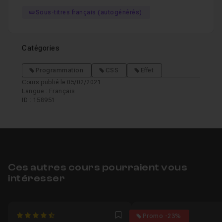
Sous-titres français (autogénérés)
Catégories
Programmation
CSS
Effet
Cours publié le 05/02/2021
Langue : Français
ID : 158951
Ces autres cours pourraient vous
intéresser
4.9090909090909
4.8888888888889
Promo -23%
Favori