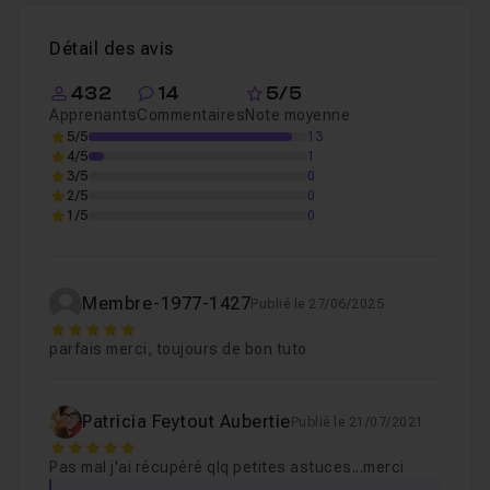
Détail des avis
432
14
5/5
Apprenants
Commentaires
Note moyenne
5/5
13
4/5
1
3/5
0
2/5
0
1/5
0
Membre-1977-1427
Publié le 27/06/2025
5
parfais merci, toujours de bon tuto
Patricia Feytout Aubertie
Publié le 21/07/2021
5
Pas mal j'ai récupéré qlq petites astuces...merci