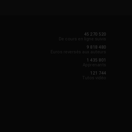
45 270 520
De cours en ligne suivis
9 818 480
Euros reversés aux auteurs
1 435 801
Apprenants
121 744
Tutos vidéo