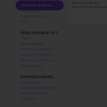
Mentor individuel
Animation & Motion design
Certification professio
UX/UI design
Digital painting
CAO
DÉVELOPPEMENT & IT
Web
Programmation
Système d'exploitation
Serveur & Administration Systèmes
Domotique et Objets Connectés
Game Design
BUSINESS & MARKETING
Bureautique
Ecommerce & Emarketing
Droit Numérique
Business