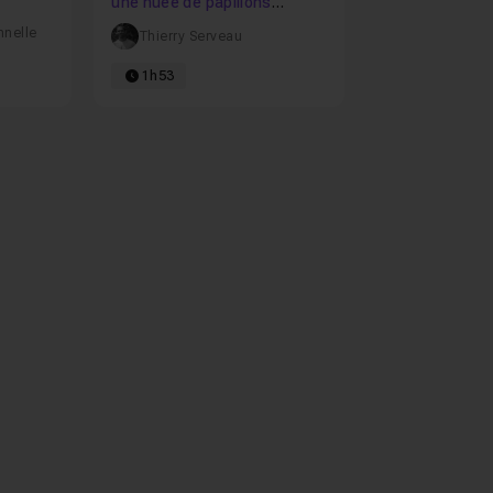
une nuée de papillons
animés avec le système de
nnelle
Thierry Serveau
particules
1h53