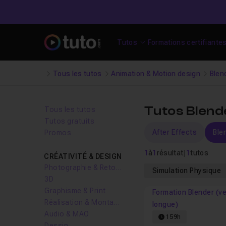
Tutos
Formations certifiante
Tous les tutos
Animation & Motion design
Blen
Tutos Blende
Tous les tutos
Tutos gratuits
After Effects
Ble
Promos
1
à
1
résultat
|
1
tutos
CRÉATIVITÉ & DESIGN
Photographie & Retouche
Simulation Physique
3D
Graphisme & Print
Formation Blender (v
Réalisation & Montage vidéo
longue)
Audio & MAO
159h
Dessin