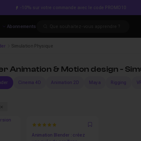
-10% sur votre commande avec le code PROMO10
Search
s
Abonnements
der
Simulation Physique
r Animation & Motion design - Sim
nder
Cinema 4D
Animation 2D
Maya
Rigging
V
ersion
5
Favori
Animation Blender : créez