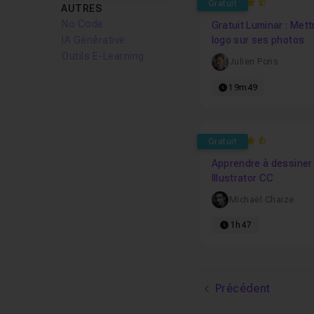
4.2
Gratuit
AUTRES
No Code
Gratuit Luminar : Mett
IA Générative
logo sur ses photos
Outils E-Learning
Julien Pons
19m49
4.7966101694915
Gratuit
Apprendre à dessiner
Illustrator CC
Michaël Chaize
1h47
Précédent