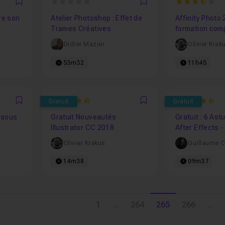
0
3.5
Favori
Favori
re son
Atelier Photoshop : Effet de
Affinity Photo 
Trames Créatives
formation com
Didier Mazier
Olivier Krak
53m32
11h45
4.7692307692308
4.785714285
Gratuit
Gratuit
Favori
Favori
 sous
Gratuit Nouveautés
Gratuit : 6 As
Illustrator CC 2018
After Effects -
Olivier Krakus
Guillaume 
14m38
09m37
1
...
264
265
266
...