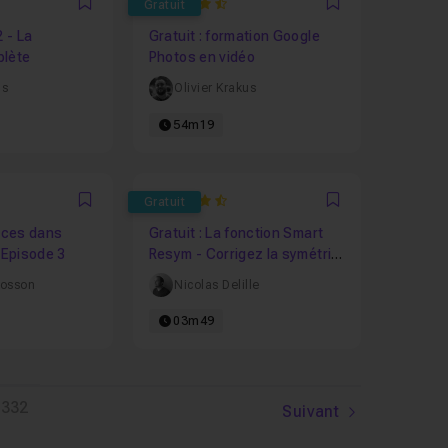
4.6
Gratuit
Favori
Favori
2 - La
Gratuit : formation Google
plète
Photos en vidéo
us
Olivier Krakus
54m19
7143
4.75
Gratuit
Favori
Favori
tuces dans
Gratuit : La fonction Smart
 Episode 3
Resym - Corrigez la symétrie
de votre sculpture en un clic
Cosson
Nicolas Delille
03m49
332
Suivant