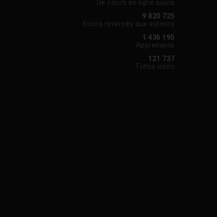
De cours en ligne suivis
9 820 725
Euros reversés aux auteurs
1 436 195
Apprenants
121 737
Tutos vidéo