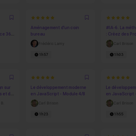
5
5
Favori
Favori
Aménagement d'un coin
#IA-6. La mét
ice 365
bureau
: Créez des Pr
mouche à tous
Frédéric Lamy
Carl Brison
1h57
1h03
5
5
Favori
Favori
gn sur
Le développement moderne
Le développe
s et de
en JavaScript - Module 4/8
en JavaScript 
 B.
Carl Brison
Carl Brison
1h23
1h55