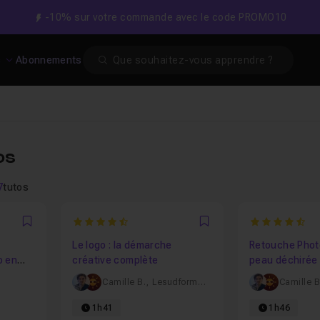
-10% sur votre commande avec le code PROMO10
Search
s
Abonnements
os
7
tutos
4.8841201716738
4.785714285
Favori
Favori
Le logo : la démarche
Retouche Photo
o en
créative complète
peau déchirée
Camille B.
,
Lesudformations
Camille B
1h41
1h46