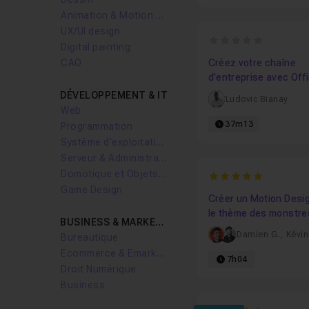
Animation & Motion design
UX/UI design
0
Digital painting
CAO
Créez votre chaîne
d'entreprise avec Off
Video
DÉVELOPPEMENT & IT
Ludovic Bianay
Web
37m13
Programmation
Système d'exploitation
Serveur & Administration Systèmes
Domotique et Objets Connectés
5
Game Design
Créer un Motion Desi
le thème des monstre
BUSINESS & MARKETING
la fête foraine
Damien G.
,
Kévin
Bureautique
Ecommerce & Emarketing
7h04
Droit Numérique
Business