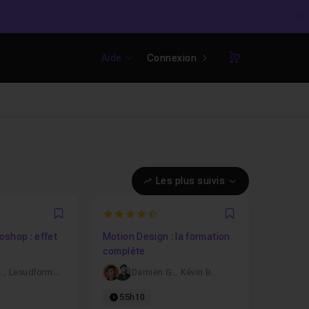
C
Aide
Connexion
Panier
Les plus suivis
7143
4.746835443038
Favori
Favori
shop : effet
Motion Design : la formation
complète
.
,
Lesudformations
Damien G.
,
Kévin B.
55h10