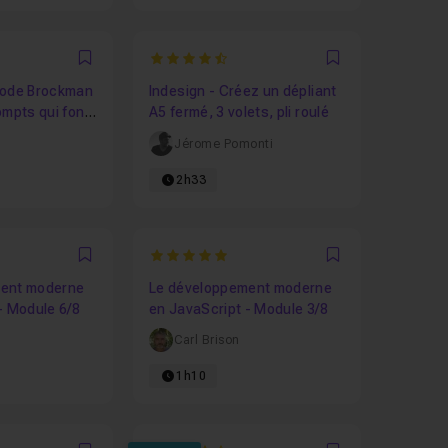
4.8888888888889
Favori
Favori
hode Brockman
Indesign - Créez un dépliant
ompts qui font
A5 fermé, 3 volets, pli roulé
 les coups
Jérome Pomonti
2h33
5
Favori
Favori
ment moderne
Le développement moderne
- Module 6/8
en JavaScript - Module 3/8
Carl Brison
1h10