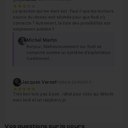
3
Francisation de l’interface de Kodi
01m38
Leçon 9
La question qui me vient est : Faut il que les lecteurs
source du réseau soit allumés pour que Kodi s'y
connecte ? Autrement, la liste des possibilités est
Premiers pas dans Kodi
04m22
Leçon 10
simplement sublime !!
Michel Martin
Bonjour, Malheureusement oui. Kodi se
Quitter Kodi
37s
Leçon 11
comporte comme un système d'exploitation
traditionnel...
Contrôler Kodi avec un navigateur
02m03
Leçon 12
Jacques Vernet
Publié le 22/05/2017
Ajouter une source vidéo depuis un ordinateu
5
Leçon 13
Très bon tuto pas à pas , idéal pour celui qui débute
avec kodi et un raspberry pi
Ajouter une source vidéo depuis un NAS Syno
Leçon 14
Vos questions sur le cours