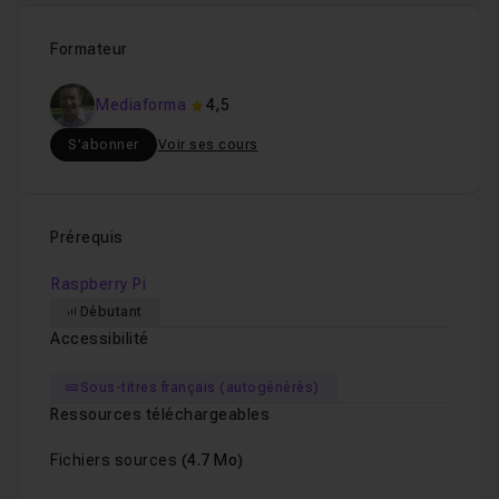
Formateur
Les favoris de Kodi
01m14
Leçon 22
Mediaforma
4,5
Les raccourcis clavier à connaitre dans Kodi
Leçon 23
S'abonner
Voir ses cours
Installer un thème
01m18
Leçon 24
Prérequis
Raspberry Pi
La télévision sur Kodi
03m38
Leçon 25
Débutant
Accessibilité
Installer un dépôt sur Kodi
02m27
Leçon 26
Sous-titres français (autogénérés)
Ressources téléchargeables
Utilisation du dépôt Isengard : Accès aux ch
Leçon 27
Fichiers sources
(4.7 Mo)