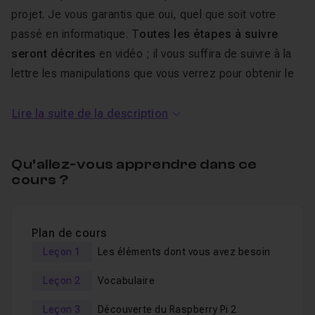
projet. Je vous garantis que oui, quel que soit votre
passé en informatique. T
outes les étapes à suivre
seront décrites
en vidéo ; il vous suffira de suivre à la
lettre les manipulations que vous verrez pour obtenir le
même résultat.
Lire la suite de la description
Vous préférez un support écrit plutôt que vidéo ? Pas
de problème : un
eBook est fourni avec cette
Qu’allez-vous apprendre dans ce
formation
. Il contient de nombreuses illustrations et des
cours ?
instructions précises. Vous pourrez même l’imprimer sur
des feuilles A4 si vous souhaitez un support papier.
Plan de cours
Leçon 1
Les éléments dont vous avez besoin
Les éléments dont vous avez
Leçon 2
Vocabulaire
besoin
Leçon 3
Découverte du Raspberry Pi 2