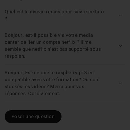
Ajouter une source audio
03m29
Leçon 15
Quel est le niveau requis pour suivre ce tuto
Voir
?
Ajouter une source photo
03m27
Leçon 16
Bonjour, est-il possible via votre media
center de lier un compte netflix ? il me
Extensions vidéo
05m21
Leçon 17
Voir
semble que netflix n'est pas supporté sous
raspbian.
Extensions audio
01m34
Leçon 18
Bonjour, Est-ce que le raspberry pi 3 est
compatible avec votre formation? Ou sont
Extensions photos
02m02
Leçon 19
Voir
stockés les vidéos? Merci pour vos
réponses. Cordialement.
Extensions programmes
02m29
Leçon 20
Poser une question
Désinstaller une extension
41s
Leçon 21