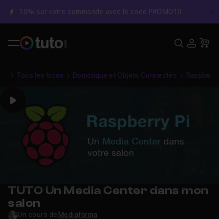
-10% sur votre commande avec le code PROMO10
C
Recher
USE
Pa
Tous les tutos
Domotique et Objets Connectés
Raspberry
Play
TUTO Un Media Center dans mon
salon
Un cours de
Mediaforma