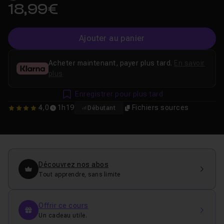
18,99€
Ajouter au panier
Acheter maintenant, payer plus tard.
En savoir
plus
Enregistrer pour plus tard
4,0
1h19
Fichiers sources
Débutant
4
Découvrez nos abos
Tout apprendre, sans limite
Offrir ce cours
Un cadeau utile.