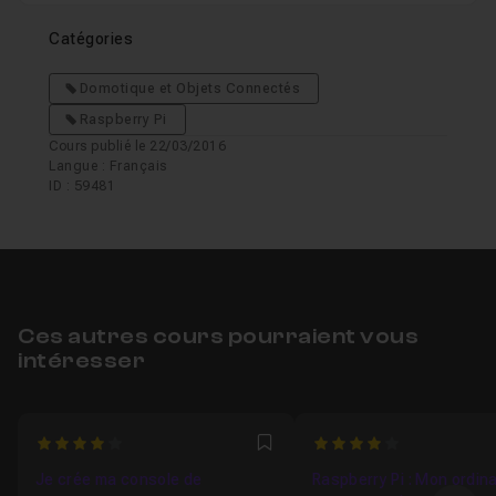
Pour aller plus loin avec votre Media Center
Leçon 28
Catégories
Domotique et Objets Connectés
Raspberry Pi
Cours publié le 22/03/2016
Langue : Français
ID : 59481
Ces autres cours pourraient vous
intéresser
4
4
Favori
Je crée ma console de
Raspberry Pi : Mon ordin