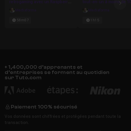
retrogaming avec un Raspberry
tout-en-un à moins de 1
Ima
Pi
euros
Mediaforma
Mediaforma
58m07
1h15
+ 1,400,000 d’apprenants et
d’entreprises se forment au quotidien
sur Tuto.com
Paiement 100% sécurisé
Vos données sont chiffrées et protégées pendant toute la
transaction.