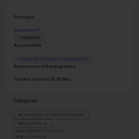
Leçon 14
Prérequis
15 - Les accessoires de Jessie
06m50
Leçon 15
Raspberry Pi
Débutant
16 - Aide en ligne
47s
Leçon 16
Accessibilité
Sous-titres français (autogénérés)
17 - Installer un programme
02m57
Ressources téléchargeables
Leçon 17
Fichiers sources
(5.26 Mo)
18 - Désinstaller un programme
01m27
Leçon 18
Catégories
19 - Apparence du bureau
38s
Leçon 19
Domotique et Objets Connectés
Raspberry Pi
Cours publié le 12/01/2016
20 - Le bouton menu
02m55
Leçon 20
Langue : Français