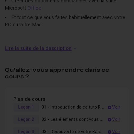
Créer des documents compatibles avec la suite
Microsoft
Office
Et tout ce que vous faites habituellement avec votre
PC ou votre Mac.
Notez cependant que cet ordinateur est construit autour
d’un
Raspberry Pi
et qu’il fonctionnera sous
Raspbian
,
Lire la suite de la description
une distribution du système d’exploitation
Linux
Debian
adaptée au Raspberry Pi. Pour suivre cette formation il
Qu’allez-vous apprendre dans ce
vous faudra également le
matériel suivant
.
cours ?
Au programme de ce tuto
Plan de cours
Raspberry Pi
Leçon 1
01 - Introduction de ce tuto Raspberry Pi
Voir
Vous vous demandez peut-être si vos connaissances en
Leçon 2
02 - Les éléments dont vous avez besoin
Voir
informatique sont suffisantes pour mener à bien ce
Leçon 3
03 - Découverte de votre Raspberry Pi
Voir