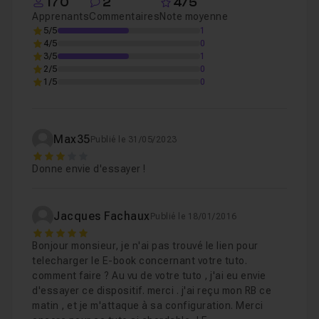
Leçon 2
170
2
4/5
Bonne formation !
Apprenants
Commentaires
Note moyenne
Voir
5/5
1
4/5
0
3/5
1
03 - Découverte de votre Raspberry Pi
01m
Leçon 3
2/5
0
1/5
0
Voir
04 - Téléchargement de Raspbian Jessie
Leçon 4
Max35
Publié le 31/05/2023
3
Donne envie d'essayer !
05 - Copie de Raspbian sur la carte microSD
Leçon 5
Jacques Fachaux
Publié le 18/01/2016
06 - Premiers échanges avec le Raspberry Pi 
5
Leçon 6
Bonjour monsieur, je n'ai pas trouvé le lien pour
telecharger le E-book concernant votre tuto.
comment faire ? Au vu de votre tuto , j'ai eu envie
07 - Recherche de l'adresse IP du Raspberry P
Leçon 7
d'essayer ce dispositif. merci . j'ai reçu mon RB ce
matin , et je m'attaque à sa configuration. Merci