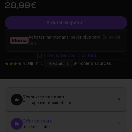
28,99€
Ajouter au panier
Acheter maintenant, payer plus tard.
En savoir
plus
Enregistrer pour plus tard
4,0
1h15
Fichiers sources
Débutant
4
Découvrez nos abos
Tout apprendre, sans limite
Offrir ce cours
Un cadeau utile.