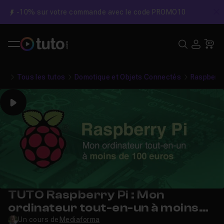
-10% sur votre commande avec le code PROMO10
C
Recher
USE
Pa
Tous les tutos
Domotique et Objets Connectés
Raspberry
Play
TUTO Raspberry Pi : Mon
ordinateur tout-en-un à moins
de 100 euros
Un cours de
Mediaforma