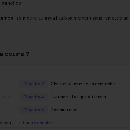
tionnelles
.
 temps
, se mettre au travail au bon moment sans remettre au
ir reconnaître une action efficace.
angement, analysez votre manière d’être et de travailler,
ble d’enrayer les processus qui vous freinent et, à l’inverse
e cours ?
'efficacité au travail :
s niveaux logiques de changement
Chapitre 2
Clarifier le sens de sa démarche
cacité professionnelle
uire un
Chapitre 4
Exercice - La ligne du temps
tiques professionnelles
ects personnels et professionnels qui vous posent
Chapitre 6
Communiquer
aident
+ 1 autre chapitre…
développer votre productivité au travail