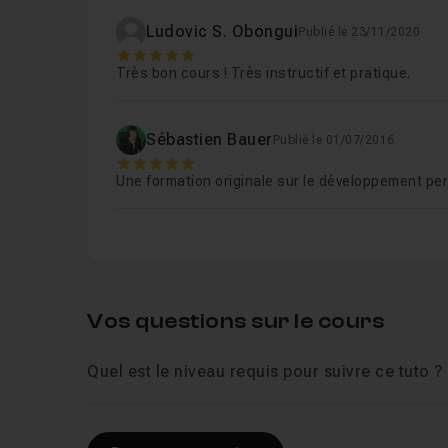
Chapitre 5 : Agir efficacement
26m39
Ludovic S. Obongui
Publié le 23/11/2020
5
Très bon cours ! Très instructif et pratique.
Chapitre 6 : Communiquer
24m44
Sébastien Bauer
Publié le 01/07/2016
Chapitre 7 : Adopter les comportements qui
5
Une formation originale sur le développement pers
Chapitre 8 : Conclusion
53s
Vos questions sur le cours
Quel est le niveau requis pour suivre ce tuto ?