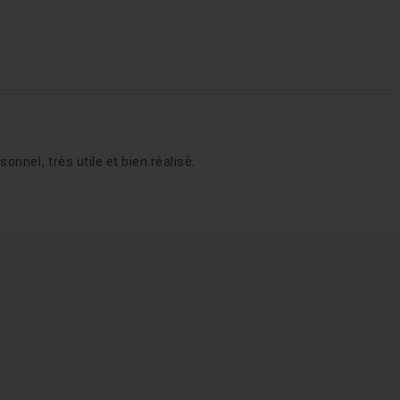
 aident
29m15
onnel, très utile et bien réalisé.