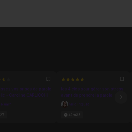
6666666667
5
Favori
Fav
ssez vos prises de parole
les 4 clés pour gérer son stress
lic - Caroline CARLICCHI
avant de prendre la parole
Ima
elearn
Anlo Piquet
27
42m38