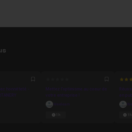
us
0
3.666
Favori
Favori
ec honnêteté -
Mettez l’optimisme au coeur de
Réussi
RTANERY
votre entreprise !
en pub
Weelearn
We
1h
1h