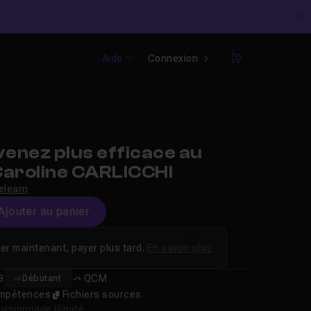
C
Aide
Connexion
Panier
enez plus efficace au
 Caroline CARLICCHI
elearn
Ajouter au panier
er maintenant, payer plus tard.
En savoir plus
8
QCM
Débutant
compétences
Fichiers sources
isionnage illimité