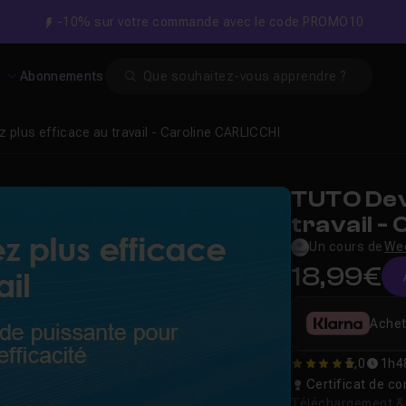
-10% sur votre commande avec le code PROMO10
Search
s
Abonnements
 plus efficace au travail - Caroline CARLICCHI
TUTO Dev
travail -
Un cours de
We
18,99€
Achet
5,0
1h4
5
Certificat de 
Téléchargement & v