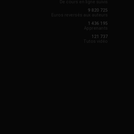
De cours en ligne suivis
9 820 725
Euros reversés aux auteurs
1 436 195
Apprenants
121 737
Tutos vidéo