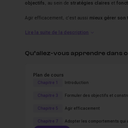
objectifs
, au sein de
stratégies claires
et
fonc
Agir efficacement, c’est aussi
mieux gérer son
lendemain, éviter les actions inopérantes et savo
Lire la suite de la description
Découvrez la pyramide des niveaux logiques de ch
élaborez votre propre pyramide et vous serez capa
d’optimiser votre efficacité professionnelle.
Qu’allez-vous apprendre dans c
A travers cette formation sur l
Plan de cours
Découvrez un outil puissant :
la pyramide de
Chapitre 1
Introduction
Grâce à cette méthode,
optimisez votre effi
Chapitre 3
Formuler des objectifs et constr
Créez votre pyramide en analysant vos pra
plan
Cet outil vous permettra d’
Chapitre 5
Agir efficacement
améliorer les asp
problème
Chapitre 7
Adopter les comportements qui 
Découvrez
des techniques concrètes
pour