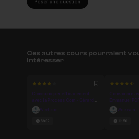
Poser une question
Ces autres cours pourraient vo
intéresser
4
4.25
Favori
Communiquer efficacement
Convaincre av
avec la Process Com - Gérard
Emmanuel PO
COLLIGNON
Weelearn
Weelearn
3h02
1h50