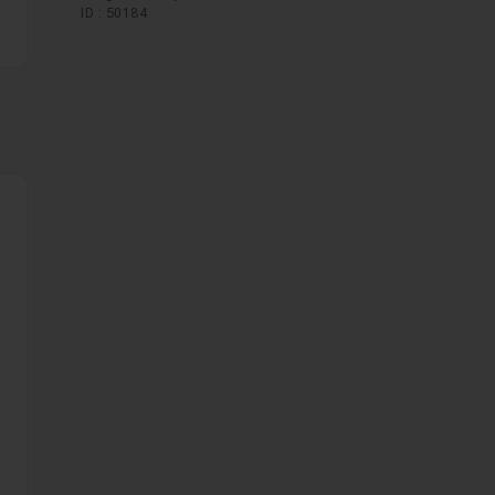
ID : 50184
rer