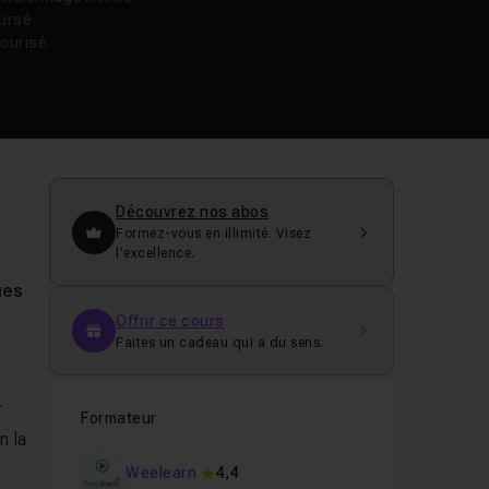
oursé
curisé
Découvrez nos abos
Formez-vous en illimité. Visez
l’excellence.
ues
Offrir ce cours
Faites un cadeau qui a du sens.
r
Formateur
n la
Weelearn
4,4