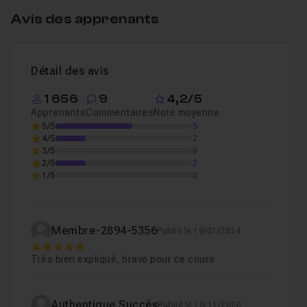
Avis des apprenants
Chapitre 1 : Intro
01m23
Détail des avis
Leçon 1
Introduction
Voir
1 656
9
4,2/5
Apprenants
Commentaires
Note moyenne
Chapitre 2 : Présentation
33m37
5/5
5
4/5
2
3/5
0
2/5
2
Chapitre 3 : Conclusion
54s
1/5
0
Membre-2894-5356
Publié le 19/01/2024
5
Très bien expliqué, bravo pour ce cours
Authentique Succès
Publié le 10/11/2020