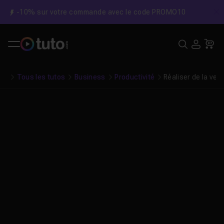
-10% sur votre commande avec le code PROMO10
C
Recher
USE
Pa
Tous les tutos
Business
Productivité
Réaliser de la vei