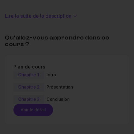
Au cours de ce tutoriel gratuit, vous apprendre :
Lire la suite de la description
A utiliser Netvibes
Faire une veille de qualité
Qu’allez-vous apprendre dans ce
cours ?
Paramétrer l'application
Si vous avez des questions, je reste bien sur à votre
Plan de cours
disposition via les sections
entraide
et
FAQ.
Chapitre 1
Intro
Bonne découverte de
Netvibes.
Chapitre 2
Présentation
Chapitre 3
Conclusion
Voir le détail
Table des matières