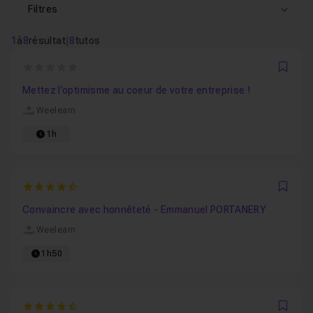
Filtres
1
à
8
résultat
|
8
tutos
0
Favo
Mettez l’optimisme au coeur de votre entreprise !
Weelearn
1h
4.25
Favo
Convaincre avec honnêteté - Emmanuel PORTANERY
Weelearn
1h50
4.25