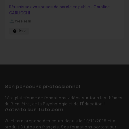
Favo
Réussissez vos prises de parole en public - Caroline
CARLICCHI
Weelearn
1h27
Son parcours professionnel
1ère plateforme de formations vidéos sur tous les thèmes
du Bien-être, de la Psychologie et de l'Éducation !
Activité sur Tuto.com
Weelearn propose des cours depuis le 10/11/2015 et a
produit 8 tutos en français. Ses formations portent sur