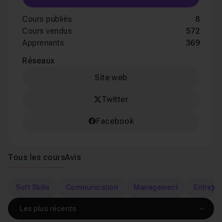
Cours publiés
8
Cours vendus
572
Apprenants
369
Réseaux
Site web
Twitter
Facebook
Tous les cours
Avis
Soft Skills
Communication
Management
Entrepr
s