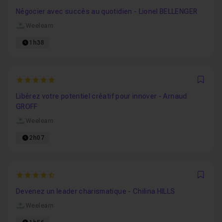
Favo
Négocier avec succès au quotidien - Lionel BELLENGER
Weelearn
1h38
5
Favo
Libérez votre potentiel créatif pour innover - Arnaud
GROFF
Weelearn
2h07
4.8
Favo
Devenez un leader charismatique - Chilina HILLS
Weelearn