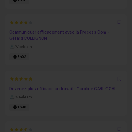
1h56
4
Favo
Communiquer efficacement avec la Process Com -
Gérard COLLIGNON
Weelearn
3h02
5
Favo
Devenez plus efficace au travail - Caroline CARLICCHI
Weelearn
1h48
3.6666666666667