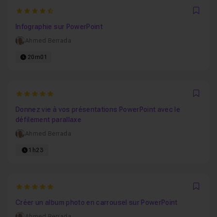
4.9166666666667
Favo
Infographie sur PowerPoint
Ahmed Berrada
20m01
5
Favo
Donnez vie à vos présentations PowerPoint avec le
défilement parallaxe
Ahmed Berrada
1h23
5
Favo
Créer un album photo en carrousel sur PowerPoint
Ahmed Berrada