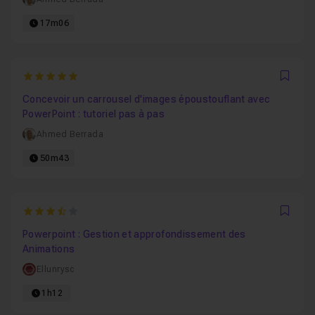
17m06
5
Favo
Concevoir un carrousel d'images époustouflant avec
PowerPoint : tutoriel pas à pas
Ahmed Berrada
50m43
3.8333333333333
Favo
Powerpoint : Gestion et approfondissement des
Animations
Ellunrysc
1h12