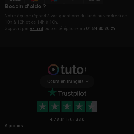
Loop en 2025
Besoin d’aide ?
Loop évolue vite. Parmi les ajouts récents :
Notre équipe répond à vos questions du lundi au vendredi de
10h à 12h et de 14h à 16h.
Support par
e-mail
ou par téléphone au
01 84 80 80 29
.
Une meilleure intégration avec
Teams
et
OneNote
,
notamment pour enrichir vos réunions ou organiser
vos notes.
Copilot intégré directement dans Loop
, pour vous
aider à structurer vos pages, trouver des idées et
synthétiser vos contenus.
Des applications mobiles régulièrement mises à jour,
sur iOS comme sur Android, pour rester productif
Cours en français
même en déplacement.
Ce que vous apprendrez dans un
4.7 sur
1363 avis
À propos
tuto Microsoft Loop