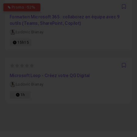
0
Promo -52%
Favo
Formation Microsoft 365 : collaborez en équipe avec 9
outils (Teams, SharePoint, Copilot)
Ludovic Bianay
15h15
0
Favo
Microsoft Loop - Créez votre QG Digital
Ludovic Bianay
1h