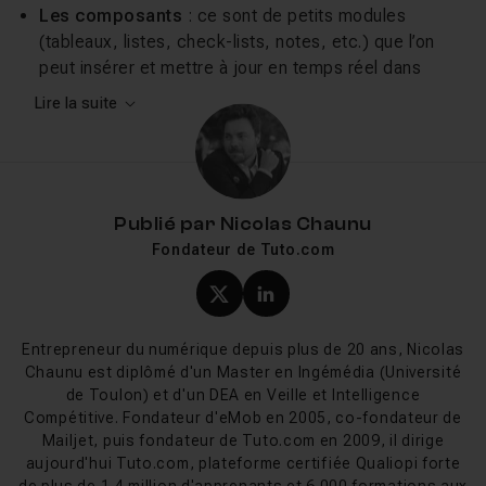
Les composants
: ce sont de petits modules
(tableaux, listes, check-lists, notes, etc.) que l’on
peut insérer et mettre à jour en temps réel dans
Teams, Outlook, Word ou encore Whiteboard.
Lire la suite
Les pages Loop
: de véritables espaces blancs où
l’on assemble ces composants avec du texte, des
liens, des fichiers ou des tâches.
Les espaces de travail
: l’endroit où toute l’équipe
se retrouve pour suivre un projet, partager des
Publié par
Nicolas Chaunu
documents et avancer ensemble.
Fondateur de Tuto.com
Tout est synchronisé automatiquement : une
Profil X (twitter) de Nicol
Profil LinkedIn de Ni
modification dans Teams se met à jour instantanément
Entrepreneur du numérique depuis plus de 20 ans, Nicolas
dans Loop, et inversement.
Chaunu est diplômé d'un Master en Ingémédia (Université
de Toulon) et d'un DEA en Veille et Intelligence
Pourquoi se former à Microsoft
Compétitive. Fondateur d'eMob en 2005, co-fondateur de
Loop ?
Mailjet, puis fondateur de Tuto.com en 2009, il dirige
aujourd'hui Tuto.com, plateforme certifiée Qualiopi forte