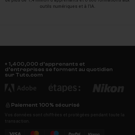
de plus de 1,4 million d'apprenants et 6 000 formations aux
En découvrant Loop à travers un tuto, vous apprendrez
outils numériques et à l'IA.
à :
Fluidifier la collaboration
: plus besoin d’envoyer 10
mails ou de multiplier les réunions, les infos circulent
en temps réel.
Centraliser vos projets
: chaque idée, chaque
ressource et chaque tâche est rassemblée dans un
espace commun.
+ 1,400,000 d’apprenants et
Gagner en productivité
: moins de pertes de temps,
d’entreprises se forment au quotidien
sur Tuto.com
plus de clarté dans l’avancement.
Exploiter l’IA de Copilot
: brainstorming, rédaction
de résumés, génération de tâches… l’IA intégrée peut
vous faire gagner de précieuses heures.
Paiement 100% sécurisé
Vos données sont chiffrées et protégées pendant toute la
transaction.
Les nouveautés de Microsoft