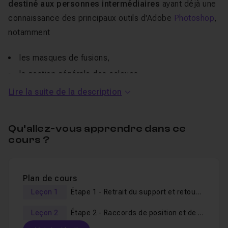
destiné aux personnes intermédiaires
ayant déjà une
connaissance des principaux outils d'Adobe
Photoshop
,
notamment
les masques de fusions,
la gestion générale des calques
ou encore l'utilisation du tampon.
Lire la suite de la description
Si vous n'êtes pas encore familiers de ces outils et que
Qu’allez-vous apprendre dans ce
ce type de composition vous intéresse, alors je vous
cours ?
invite vivement à suivre le pack "
Bundle Photoshop :
Photomontage Créatif Simple par la Pratique
" dans
lequel je détaille plus précisément les outils employés
Plan de cours
afin de vous constituer des bases solides pour les
Leçon 1
Étape 1 - Retrait du support et retouche personnage
ateliers plus avancés comme celui-ci.
Leçon 2
Étape 2 - Raccords de position et de luminosité, ajout d'ombre et conclusion
Vous pourrez, si nécessaire, utiliser l'espace d'
entraide