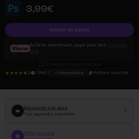
3,99€
Ajouter au panier
Acheter maintenant, payer plus tard.
En savoir
plus
Enregistrer pour plus tard
4,5
19m51
Fichiers sources
Intermédiaire
4.5
Découvrez nos abos
Tout apprendre, sans limite
Offrir ce cours