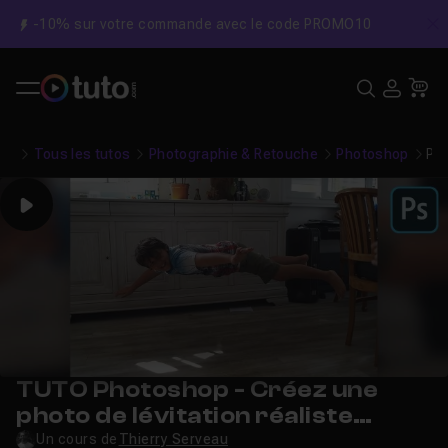
-10% sur votre commande avec le code PROMO10
C
Recher
USE
Pa
Tous les tutos
Photographie & Retouche
Photoshop
Pho
Play
TUTO Photoshop - Créez une
photo de lévitation réaliste
simplement
Un cours de
Thierry Serveau