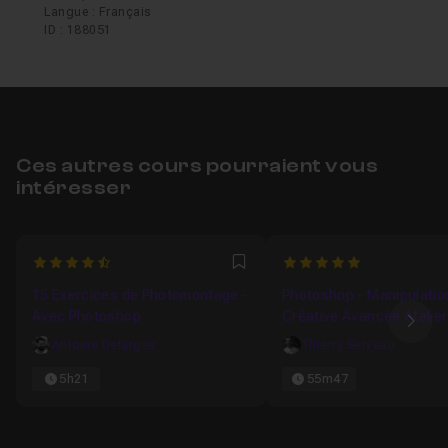
Langue : Français
ID : 188051
Ces autres cours pourraient vous
intéresser
4.6666666666667
5
Favori
15 Exercices de Photomontage -
Photoshop - Manipulatio
Avec Photoshop
Créative Avancée Atelier
Ima
Antoine Defarges
Thierry Serveau
5h21
55m47