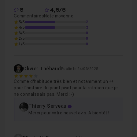
6
4,5/5
Commentaires
Note moyenne
5/5
3
4/5
3
3/5
0
2/5
0
1/5
0
Olivier Thébaud
Publié le 24/03/2025
4
Comme d'habitude très bien et notamment un ++
pour l'histoire du point pivot pour la rotation que je
ne connaissais pas. Merci :-)
Thierry Serveau
Merci pour votre nouvel avis. A bientôt !