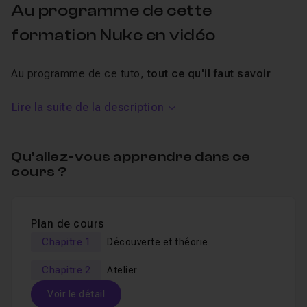
Au programme de cette
formation Nuke en vidéo
Au programme de ce tuto,
tout ce qu'il faut savoir
pour débuter sous
Nuke
et
apprendre des bases
Lire la suite de la description
solides
qui vous permettront de continuer vers un
apprentissage plus poussé.
Qu’allez-vous apprendre dans ce
Ce tuto se repose sur un plan relativement simple afin
cours ?
de vous enseigner des
notions et techniques
fondamentales du compositing dans Nuke
.
Plan de cours
La formation couvre la découverte de l'interface
Chapitre 1
Découverte et théorie
jusqu'au rendu d'un plan comportant des techniques
Chapitre 2
Atelier
telles que le
tracking 2D
, le
nettoyage
d'un élément
Voir le détail
dans le plan, l'
intégration
d'un nouvel élément grâce à