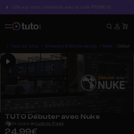
-10% sur votre commande avec le code PROMO10
C
Recher
USE
Pa
Tous les tutos
Animation & Motion design
Nuke
Débuter
Play
TUTO Débuter avec Nuke
Un cours de
Ludovic Fregé
24,99€