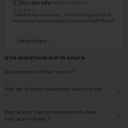
Eric Barrailler
Publié le 21/08/2019
5
Vraiment impressonnant... Très bon vulgaristeur et
bein inclus l'apprentissage à mon workflow!!! Merci!!!
Voir plus d'avis
Vos questions sur le cours
Que contient le fichier source ?
Voir
Quel est le niveau requis pour suivre ce tuto
Voir
?
Dois-je avoir des connaissances de Nuke
Voir
pour suivre ce tuto ?