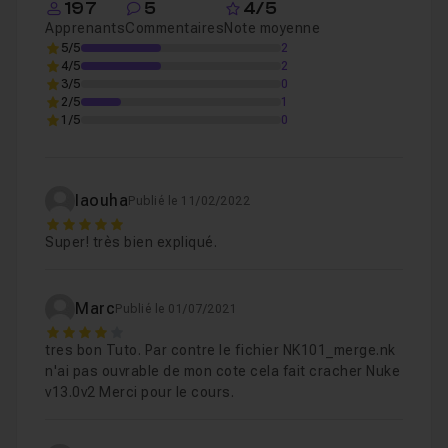
197
5
4/5
Apprenants
Commentaires
Note moyenne
Chapitre 2 : Atelier
2h01
5/5
2
4/5
2
3/5
0
2/5
1
1/5
0
Iaouha
Publié le 11/02/2022
5
Super! très bien expliqué.
Marc
Publié le 01/07/2021
4
tres bon Tuto. Par contre le fichier NK101_merge.nk
n'ai pas ouvrable de mon cote cela fait cracher Nuke
v13.0v2 Merci pour le cours.