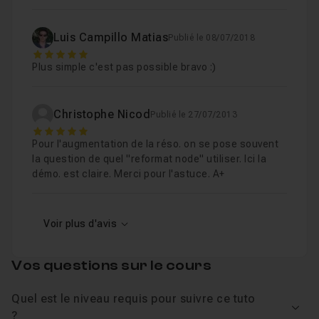
Luis Campillo Matias
Publié le 08/07/2018
5
Plus simple c'est pas possible bravo :)
Christophe Nicod
Publié le 27/07/2013
5
Pour l'augmentation de la réso. on se pose souvent
la question de quel "reformat node" utiliser. Ici la
démo. est claire. Merci pour l'astuce. A+
Voir plus d'avis
Vos questions sur le cours
Quel est le niveau requis pour suivre ce tuto
Voir
?