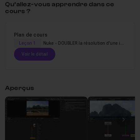
Qu’allez-vous apprendre dans ce
cours ?
Plan de cours
Leçon 1
Nuke - DOUBLER la résolution d'une image SANS perdre de détails
Voir le détail
Table des matières
Aperçus
Nuke - DOUBLER la résolution d'une image SANS
Leçon 1
Image