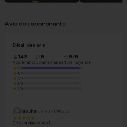
Avis des apprenants
Détail des avis
148
5
5/5
Apprenants
Commentaires
Note moyenne
5/5
5
4/5
0
3/5
0
2/5
0
1/5
0
Iaouha
Publié le 11/08/2021
5
C'est vraiment top !