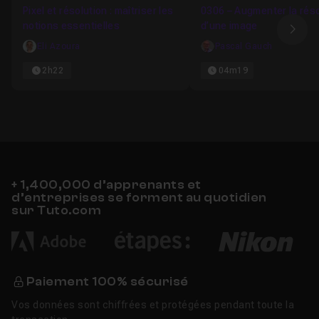
Pixel et résolution : maîtriser les
0306 – Augmenter la réso
notions essentielles
d’une image
Ima
Eli Azoura
Pascal Gauch
2h22
04m19
+ 1,400,000 d’apprenants et
d’entreprises se forment au quotidien
sur Tuto.com
Paiement 100% sécurisé
Vos données sont chiffrées et protégées pendant toute la