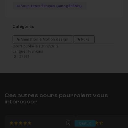
Sous-titres français (autogénérés)
Catégories
Animation & Motion design
Nuke
Cours publié le 13/12/2012
Langue : Français
ID : 37991
Ces autres cours pourraient vous
intéresser
4.3333333333333
4.9117647058824
Gratuit
Favori