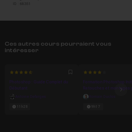
ID : 68351
Ces autres cours pourraient vous
intéresser
4.9444444444444
4
Favori
Photoshop : Guide Complet du
Formation Photoshop Initi
Débutant
Retouches et montages 
Ima
Antoine Defarges
Romain Duclos
11h28
9h17