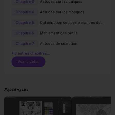
Chapitre 3
Astuces sur les calques
progresser, et les experts découvriront ou
redécouvriront de nombreuses subtilités avancées.
Chapitre 4
Astuces sur les masques
Chapitre 5
Optimisation des performances de
Cette
formation
est assurée par un
formateur certifié
Photoshop
Expert Adobe
. L'auteur reste joignable dans le salon
Chapitre 6
Maniement des outils
d'entraide pour répondre à toutes vos questions en cas
Chapitre 7
Astuces de sélection
de besoin.
+ 3 autres chapitres…
Voir le détail
Table des matières
Aperçus
Chapitre 1 : Personnalisation de l'interface
16m35
Leçon 1
Introduction
Voir