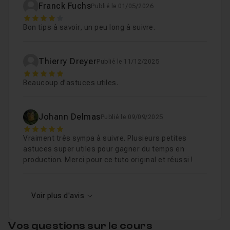
Franck Fuchs
Publié le 01/05/2026
Chapitre 6 : Maniement des outils
35m18
4
Bon tips à savoir, un peu long à suivre.
Chapitre 7 : Astuces de sélection
10m36
Thierry Dreyer
Publié le 11/12/2025
5
Chapitre 8 : Productivité et automatisation
34m52
Beaucoup d’astuces utiles.
Chapitre 9 : Outils statistiques
18m16
Johann Delmas
Publié le 09/09/2025
5
Vraiment très sympa à suivre. Plusieurs petites
Chapitre 10 : Les inclassables
22m12
astuces super utiles pour gagner du temps en
production. Merci pour ce tuto original et réussi !
Voir plus d'avis
Vos questions sur le cours