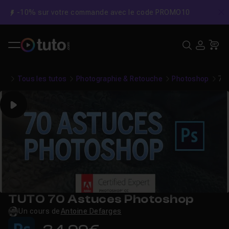
-10% sur votre commande avec le code PROMO10
C
Recher
USE
Pa
Tous les tutos
Photographie & Retouche
Photoshop
70
Play
TUTO 70 Astuces Photoshop
Un cours de
Antoine Defarges