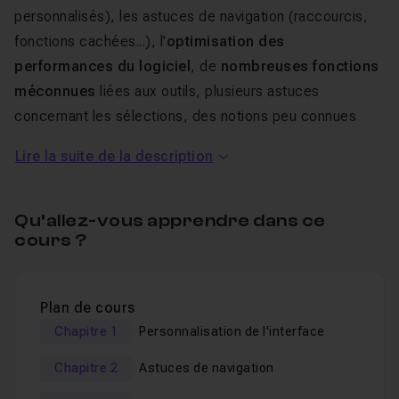
personnalisés), les astuces de navigation (raccourcis,
fonctions cachées...), l'
optimisation des
performances du logiciel
, de
nombreuses fonctions
méconnues
liées aux outils, plusieurs astuces
concernant les sélections, des notions peu connues
permettant de
gagner en productivité
, ainsi que des
Lire la suite de la description
outils statistiques permettant d'analyser divers aspects
de vos images et du logiciel (analyse de performances,
contrôle des couleurs, etc.) et des fonctions
Qu’allez-vous apprendre dans ce
cours ?
d'automatisation.
Une dizaines d'astuces inclassables viendront
Plan de cours
compléter cette liste.
Chapitre 1
Personnalisation de l'interface
Cette compilation est destinée aux utilisateurs de tous
Chapitre 2
Astuces de navigation
horizons ; les débutants y trouveront de quoi