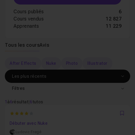
Cours publiés
6
Cours vendus
12 827
Apprenants
11 229
Tous les cours
Avis
After Effects
Nuke
Photo
Illustrator
Filtres
1
à
6
résultat
|
6
tutos
4
Favo
Débuter avec Nuke
Ludovic Fregé