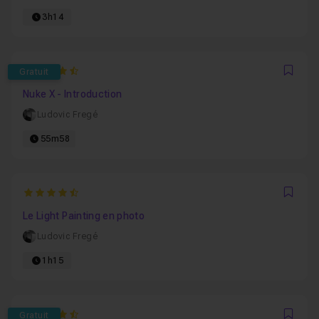
3h14
4.8
Gratuit
Favo
Nuke X - Introduction
Ludovic Fregé
55m58
4.4375
Favo
Le Light Painting en photo
Ludovic Fregé
1h15
4.7692307692308
Gratuit