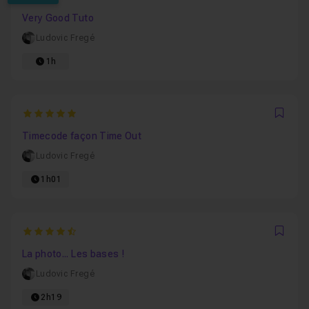
Favo
Very Good Tuto
Ludovic Fregé
1h
5
Favo
Timecode façon Time Out
Ludovic Fregé
1h01
4.3584905660377
Favo
La photo... Les bases !
Ludovic Fregé
2h19